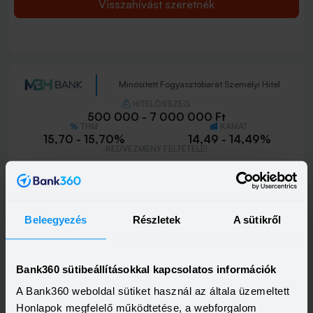
Visszahívást szeretnék
Minősített Fogyasztóbarát Személyi Hitel
HITELÖSSZEG
500 000 - 7 000 000 Ft
THM
KAMAT
15,70 - 15,70%
14,49 - 14,49%
KEDVEZMÉNY FELTÉTELEI
Minimum életkor:
25 év
Minimum munkaviszony:
3 hónap
Minimum jövedelem:
350 000 Ft
Beleegyezés
Visszahívást szeretnék
Részletek
A sütikről
Bank360 sütibeállításokkal kapcsolatos információk
A Bank360 weboldal sütiket használ az általa üzemeltett
Honlapok megfelelő működtetése, a webforgalom