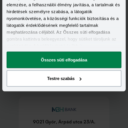
elemzése, a felhasználói élmény javítása, a tartalmak és
hirdetések személyre szabása, a látogatók
nyomonkövetése, a közösségi funkciók biztosítása és a
látogatók érdeklődésének megfelelő tartalmak
meghatározása céljából. Az Összes süti elfogadása
gombra kattintva beleegyezel, hogy sütiket tároljunk az
eszközödön. A beállításokat később is
megváltoztathatod.
Összes süti elfogadása
Testre szabás
MBH bankfiókok Győr településen
9021 Győr, Árpád utca 23/A.