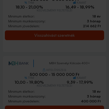
THM
KAMAT
18,10 - 21,00%
16,49 - 18,99%
KEDVEZMÉNY FELTÉTELEI
Minimum életkor:
18 év
Minimum munkaviszony:
3 hónap
Minimum jövedelem:
214 662 Ft
Visszahívást szeretnék
MBH Személyi Kölcsön 400+
HITELÖSSZEG
500 000 - 15 000 000 Ft
THM
KAMAT
10,00 - 19,80%
9,39 - 17,99%
KEDVEZMÉNY FELTÉTELEI
Minimum életkor:
18 év
Minimum munkaviszony:
3 hónap
Minimum jövedelem:
400 000 Ft