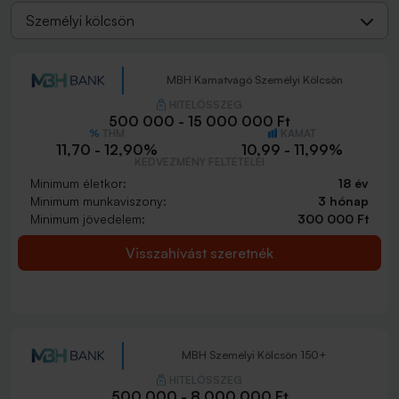
Személyi kölcsön
MBH Kamatvágó Személyi Kölcsön
HITELÖSSZEG
500 000 - 15 000 000 Ft
THM
KAMAT
11,70 - 12,90%
10,99 - 11,99%
KEDVEZMÉNY FELTÉTELEI
Minimum életkor:
18 év
Minimum munkaviszony:
3 hónap
Minimum jövedelem:
300 000 Ft
Visszahívást szeretnék
MBH Személyi Kölcsön 150+
HITELÖSSZEG
500 000 - 8 000 000 Ft