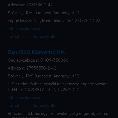
Adószám: 29317116-2-42
Székhely: 1061 Budapest, Andrássy út 10.
Függő közvetítői nyilvántartási szám: 221072600123
Intézménykeresés
Tovább az üzletszabályzathoz
Bank360 Közvetítő Kft.
Cégjegyzékszám: 01-09-358866
Adószám: 27955350-2-42
Székhely: 1061 Budapest, Andrássy út 10.
HPT szerinti többes ügynöki tevékenység engedélyszáma:
H-EN-I-600/2020 és H-EN-I-729/2020
Intézménykeresés
Tovább az üzletszabályzathoz
BIT szerinti többes ügynöki tevékenység engedélyszáma: