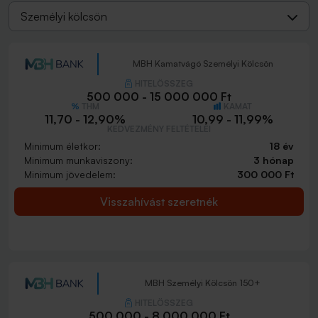
Személyi kölcsön
MBH Kamatvágó Személyi Kölcsön
HITELÖSSZEG
500 000 - 15 000 000 Ft
THM
KAMAT
11,70 - 12,90%
10,99 - 11,99%
KEDVEZMÉNY FELTÉTELEI
Minimum életkor:
18 év
Minimum munkaviszony:
3 hónap
Minimum jövedelem:
300 000 Ft
Visszahívást szeretnék
MBH Személyi Kölcsön 150+
HITELÖSSZEG
500 000 - 8 000 000 Ft