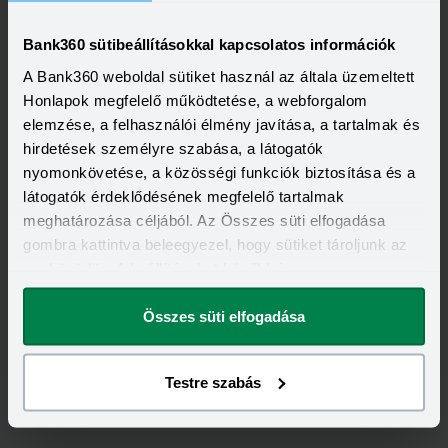
Visszahívást szeretnék
Bank360 sütibeállításokkal kapcsolatos információk
A Bank360 weboldal sütiket használ az általa üzemeltett
Honlapok megfelelő működtetése, a webforgalom
Minősített Fogyasztóbarát Személyi Hitel
elemzése, a felhasználói élmény javítása, a tartalmak és
hirdetések személyre szabása, a látogatók
HITELÖSSZEG
500 000 - 7 000 000 Ft
nyomonkövetése, a közösségi funkciók biztosítása és a
THM
KAMAT
látogatók érdeklődésének megfelelő tartalmak
15,70 - 15,70%
14,49 - 14,49%
KEDVEZMÉNY FELTÉTELEI
meghatározása céljából. Az Összes süti elfogadása
Minimum életkor:
25 év
gombra kattintva beleegyezel, hogy sütiket tároljunk az
Minimum munkaviszony:
3 hónap
eszközödön. A beállításokat később is
Minimum jövedelem:
350 000 Ft
megváltoztathatod.
Visszahívást szeretnék
Összes süti elfogadása
Testre szabás