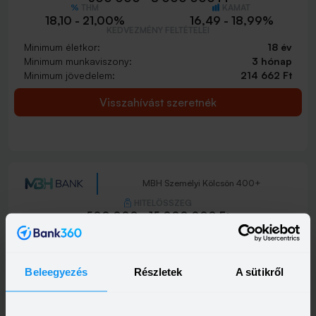
THM
KAMAT
18,10 - 21,00%
16,49 - 18,99%
KEDVEZMÉNY FELTÉTELEI
Minimum életkor:
18 év
Minimum munkaviszony:
3 hónap
Minimum jövedelem:
214 662 Ft
Visszahívást szeretnék
MBH Személyi Kölcsön 400+
HITELÖSSZEG
500 000 - 15 000 000 Ft
THM
KAMAT
10,00 - 19,80%
9,39 - 17,99%
KEDVEZMÉNY FELTÉTELEI
Minimum életkor:
18 év
Beleegyezés
Részletek
A sütikről
Minimum munkaviszony:
3 hónap
Minimum jövedelem:
400 000 Ft