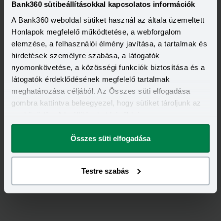
Visszahívást szeretnék
Bank360 sütibeállításokkal kapcsolatos információk
A Bank360 weboldal sütiket használ az általa üzemeltett
Honlapok megfelelő működtetése, a webforgalom
elemzése, a felhasználói élmény javítása, a tartalmak és
hirdetések személyre szabása, a látogatók
Minősített Fogyasztóbarát Személyi Hitel
nyomonkövetése, a közösségi funkciók biztosítása és a
HITELÖSSZEG
látogatók érdeklődésének megfelelő tartalmak
500 000 - 7 000 000 Ft
THM
KAMAT
meghatározása céljából. Az Összes süti elfogadása
15,70 - 15,70%
14,49 - 14,49%
gombra kattintva beleegyezel, hogy sütiket tároljunk az
KEDVEZMÉNY FELTÉTELEI
eszközödön. A beállításokat később is
Minimum életkor:
25 év
megváltoztathatod.
Minimum munkaviszony:
3 hónap
Minimum jövedelem:
350 000 Ft
Összes süti elfogadása
Visszahívást szeretnék
Testre szabás