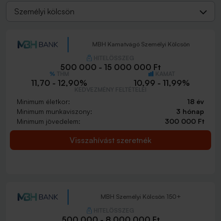
Személyi kölcsön
MBH Kamatvágó Személyi Kölcsön
HITELÖSSZEG
500 000 - 15 000 000 Ft
THM
KAMAT
11,70 - 12,90%
10,99 - 11,99%
KEDVEZMÉNY FELTÉTELEI
Minimum életkor:
18 év
Minimum munkaviszony:
3 hónap
Minimum jövedelem:
300 000 Ft
Visszahívást szeretnék
MBH Személyi Kölcsön 150+
HITELÖSSZEG
500 000 - 8 000 000 Ft