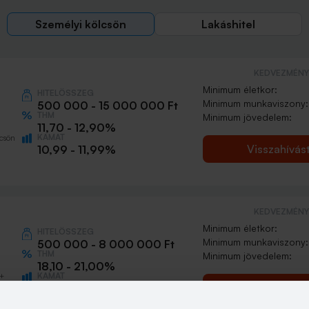
Személyi kölcsön
Lakáshitel
KEDVEZMÉNY 
Minimum életkor:
HITELÖSSZEG
Minimum munkaviszony:
500 000 - 15 000 000 Ft
THM
Minimum jövedelem:
11,70 - 12,90%
KAMAT
csön
Visszahívás
10,99 - 11,99%
KEDVEZMÉNY 
Minimum életkor:
HITELÖSSZEG
Minimum munkaviszony:
500 000 - 8 000 000 Ft
THM
Minimum jövedelem:
18,10 - 21,00%
KAMAT
0+
Visszahívás
16,49 - 18,99%