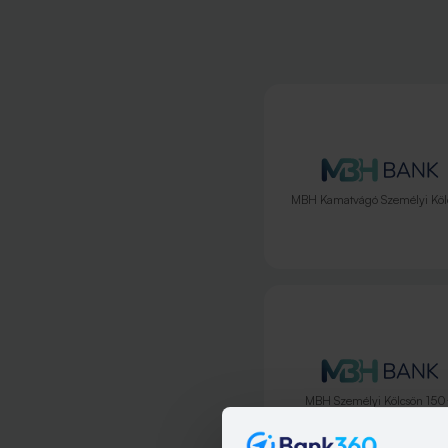
MBH Kamatvágó Személyi Köl
MBH Személyi Kölcsön 15