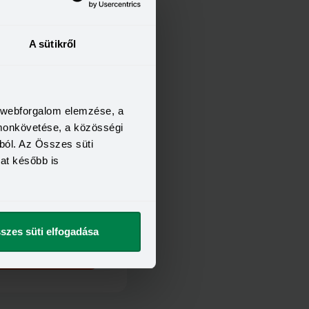
FELTÉTELEI
A sütikről
18 év
3 hónap
400 000 Ft
a webforgalom elemzése, a
t szeretnék
omonkövetése, a közösségi
ból. Az Összes süti
kat később is
FELTÉTELEI
25 év
3 hónap
350 000 Ft
szes süti elfogadása
t szeretnék