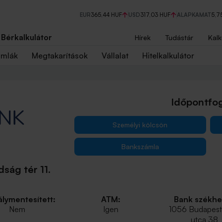
EUR
365,44 HUF
USD
317,03 HUF
ALAPKAMAT
5,7
Bérkalkulátor
Hírek
Tudástár
Kalk
ámlák
Megtakarítások
Vállalat
Hitelkalkulátor
Időpontfog
Személyi kölcsön
Bankszámla
ság tér 11.
lymentesített:
ATM:
Bank székhe
Nem
Igen
1056 Budapest,
utca 38