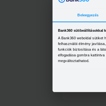
Beleegyezés
Bank360 sütibeállításokkal 
MBH Személyi Kölcsön 40
A Bank360 weboldal sütiket 
felhasználói élmény javítás
funkciók biztosítása és a lá
elfogadása gombra kattintva 
megváltoztathatod.
Minősített Fogyasztóbarát Sze
Hitel