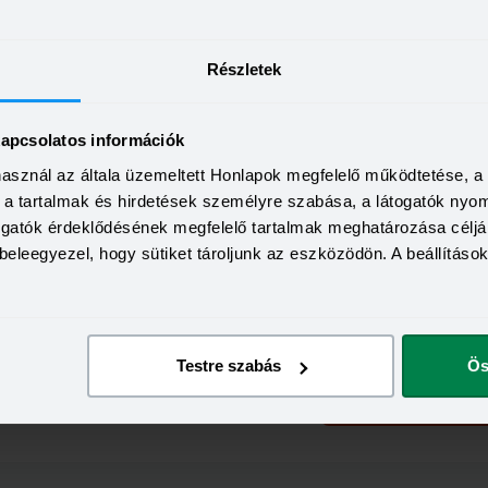
KEDVEZMÉNY 
Részletek
Minimum életkor:
HITELÖSSZEG
Minimum munkaviszony:
500 000 - 15 000 000 Ft
THM
Minimum jövedelem:
kapcsolatos információk
10,00 - 19,80%
KAMAT
0+
használ az általa üzemeltett Honlapok megfelelő működtetése, 
Visszahívás
9,39 - 17,99%
a, a tartalmak és hirdetések személyre szabása, a látogatók ny
togatók érdeklődésének megfelelő tartalmak meghatározása céljá
beleegyezel, hogy sütiket tároljunk az eszközödön. A beállításo
KEDVEZMÉNY 
Minimum életkor:
HITELÖSSZEG
Minimum munkaviszony:
500 000 - 7 000 000 Ft
THM
Minimum jövedelem:
Testre szabás
Ös
15,70 - 15,70%
mélyi
KAMAT
Visszahívás
14,49 - 14,49%