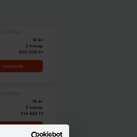
FELTÉTELEI
18 év
3 hónap
300 000 Ft
t szeretnék
FELTÉTELEI
18 év
3 hónap
214 662 Ft
t szeretnék