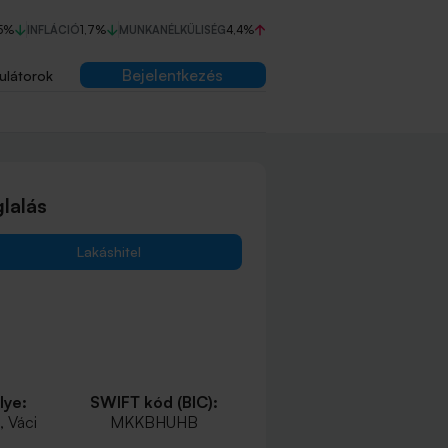
5%
INFLÁCIÓ
1,7%
MUNKANÉLKÜLISÉG
4,4%
Bejelentkezés
ulátorok
lalás
Lakáshitel
lye:
SWIFT kód (BIC):
 Váci
MKKBHUHB