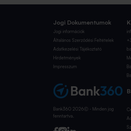
Jogi Dokumentumok
K
Jogi információk
i
Általános Szerződési Feltételek
+
Adatkezelési Tájékoztató
b
Hirdetmények
Mé
Impresszum
B
B
B
Bank360 2026Ⓒ - Minden jog
C
fenntartva.
A
Sz