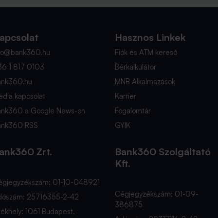
apcsolat
Hasznos Linkek
nfo@bank360.hu
Fiók és ATM kereső
36 1 817 0103
Bérkalkulátor
ank360.hu
MNB Alkalmazások
dia kapcsolat
Karrier
ank360 a Google News-on
Fogalomtár
ank360 RSS
GYIK
ank360 Zrt.
Bank360 Szolgáltató
Kft.
égjegyzékszám: 01-10-048921
Cégjegyzékszám: 01-09-
dószám: 25716355-2-42
386875
ékhely: 1061 Budapest,