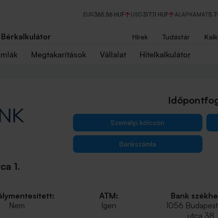
EUR
365,56 HUF
USD
317,11 HUF
ALAPKAMAT
5,
Bérkalkulátor
Hírek
Tudástár
Kalk
ámlák
Megtakarítások
Vállalat
Hitelkalkulátor
Időpontfog
Személyi kölcsön
Bankszámla
ca 1.
lymentesített:
ATM:
Bank székhe
Nem
Igen
1056 Budapest,
utca 38