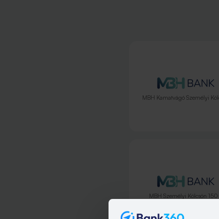
MBH Kamatvágó Személyi Köl
MBH Személyi Kölcsön 15