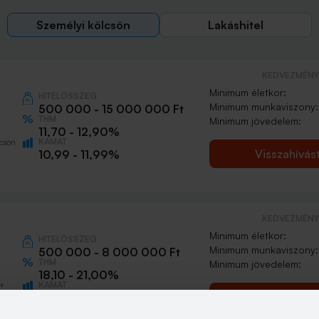
Személyi kölcsön
Lakáshitel
KEDVEZMÉNY 
Minimum életkor:
HITELÖSSZEG
Minimum munkaviszony:
500 000 - 15 000 000 Ft
THM
Minimum jövedelem:
11,70 - 12,90%
KAMAT
csön
Visszahívás
10,99 - 11,99%
KEDVEZMÉNY 
Minimum életkor:
HITELÖSSZEG
Minimum munkaviszony:
500 000 - 8 000 000 Ft
THM
Minimum jövedelem:
18,10 - 21,00%
KAMAT
0+
Visszahívás
16,49 - 18,99%