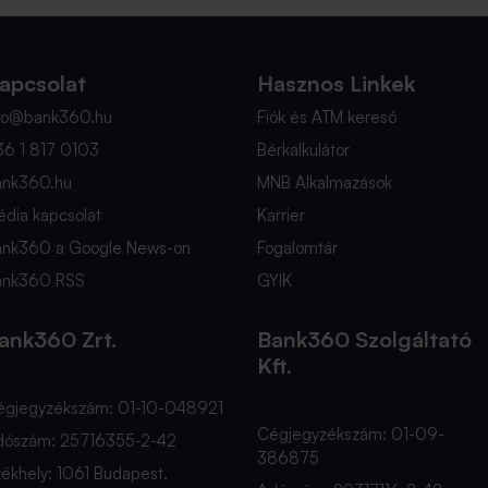
apcsolat
Hasznos Linkek
nfo@bank360.hu
Fiók és ATM kereső
36 1 817 0103
Bérkalkulátor
ank360.hu
MNB Alkalmazások
dia kapcsolat
Karrier
ank360 a Google News-on
Fogalomtár
ank360 RSS
GYIK
ank360 Zrt.
Bank360 Szolgáltató
Kft.
égjegyzékszám: 01-10-048921
Cégjegyzékszám: 01-09-
dószám: 25716355-2-42
386875
ékhely: 1061 Budapest,