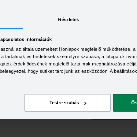
KEDVEZMÉNY 
Részletek
Minimum életkor:
HITELÖSSZEG
Minimum munkaviszony:
500 000 - 15 000 000 Ft
THM
Minimum jövedelem:
kapcsolatos információk
10,00 - 19,80%
KAMAT
0+
használ az általa üzemeltett Honlapok megfelelő működtetése, 
Visszahívás
9,39 - 17,99%
a, a tartalmak és hirdetések személyre szabása, a látogatók ny
togatók érdeklődésének megfelelő tartalmak meghatározása céljá
beleegyezel, hogy sütiket tároljunk az eszközödön. A beállításo
KEDVEZMÉNY 
Minimum életkor:
HITELÖSSZEG
Minimum munkaviszony:
500 000 - 7 000 000 Ft
THM
Minimum jövedelem:
Testre szabás
Ös
15,70 - 15,70%
mélyi
KAMAT
Visszahívás
14,49 - 14,49%