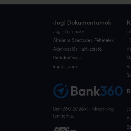
Jogi Dokumentumok
K
Jogi információk
i
Általános Szerződési Feltételek
+
Adatkezelési Tájékoztató
b
Hirdetmények
Mé
Impresszum
B
B
B
Bank360 2026Ⓒ - Minden jog
C
fenntartva.
A
Sz