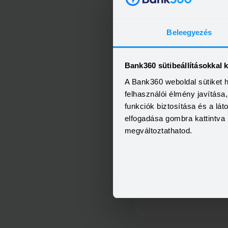
Beleegyezés
Bank360 sütibeállításokkal 
MBH Személyi Kölcsön 40
A Bank360 weboldal sütiket 
felhasználói élmény javítás
funkciók biztosítása és a lá
elfogadása gombra kattintva 
megváltoztathatod.
Minősített Fogyasztóbarát Sze
Hitel