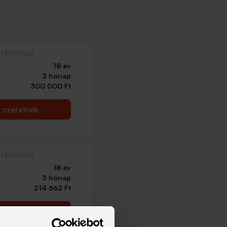
FELTÉTELEI
18 év
3 hónap
300 000 Ft
t szeretnék
FELTÉTELEI
18 év
3 hónap
214 662 Ft
t szeretnék