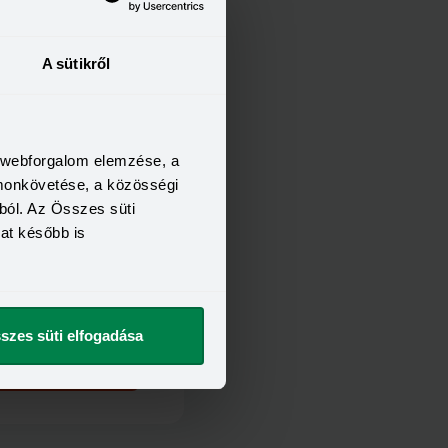
FELTÉTELEI
A sütikről
18 év
3 hónap
400 000 Ft
a webforgalom elemzése, a
t szeretnék
omonkövetése, a közösségi
ból. Az Összes süti
kat később is
FELTÉTELEI
25 év
3 hónap
350 000 Ft
szes süti elfogadása
t szeretnék