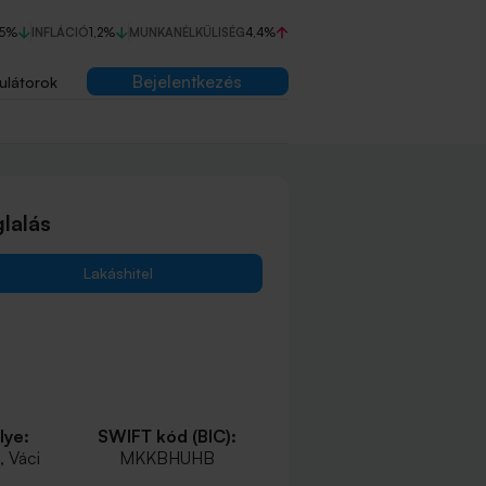
75%
INFLÁCIÓ
1,2%
MUNKANÉLKÜLISÉG
4,4%
Bejelentkezés
ulátorok
lalás
Lakáshitel
lye:
SWIFT kód (BIC):
 Váci
MKKBHUHB