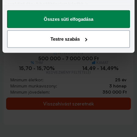
eszközödön. A beállításokat később is
Visszahívást szeretnék
megváltoztathatod.
Összes süti elfogadása
Testre szabás
Minősített Fogyasztóbarát Személyi Hitel
HITELÖSSZEG
500 000 - 7 000 000 Ft
THM
KAMAT
15,70 - 15,70%
14,49 - 14,49%
KEDVEZMÉNY FELTÉTELEI
Minimum életkor:
25 év
Minimum munkaviszony:
3 hónap
Minimum jövedelem:
350 000 Ft
Visszahívást szeretnék