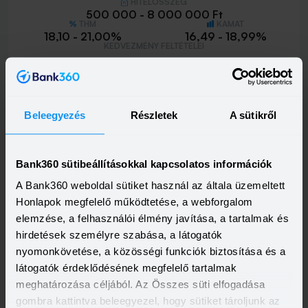
HITELÖSSZEG
500 000 - 8 000 000 Ft
THM
KAMAT
18,10 - 21,00%
16,49 - 18,99%
KEDVEZMÉNY FELTÉTELEI
Minimum életkor:
18 év
Minimum munkaviszony:
3 hónap
Minimum jövedelem:
214 662 Ft
Beleegyezés
Részletek
A sütikről
Visszahívást szeretnék
Bank360 sütibeállításokkal kapcsolatos információk
A Bank360 weboldal sütiket használ az általa üzemeltett
MBH Személyi Kölcsön 400+
Honlapok megfelelő működtetése, a webforgalom
HITELÖSSZEG
elemzése, a felhasználói élmény javítása, a tartalmak és
500 000 - 15 000 000 Ft
hirdetések személyre szabása, a látogatók
THM
KAMAT
10,00 - 19,80%
9,39 - 17,99%
nyomonkövetése, a közösségi funkciók biztosítása és a
KEDVEZMÉNY FELTÉTELEI
látogatók érdeklődésének megfelelő tartalmak
Minimum életkor:
18 év
meghatározása céljából. Az Összes süti elfogadása
Minimum munkaviszony:
3 hónap
gombra kattintva beleegyezel, hogy sütiket tároljunk az
Minimum jövedelem:
400 000 Ft