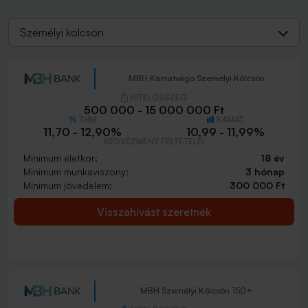
Személyi kölcsön
MBH Kamatvágó Személyi Kölcsön
HITELÖSSZEG
500 000 - 15 000 000 Ft
THM
KAMAT
11,70 - 12,90%
10,99 - 11,99%
KEDVEZMÉNY FELTÉTELEI
Minimum életkor:
18 év
Minimum munkaviszony:
3 hónap
Minimum jövedelem:
300 000 Ft
Visszahívást szeretnék
MBH Személyi Kölcsön 150+