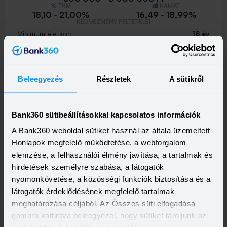
THM
KAMAT
18,10 - 21,00%
16,49 - 18,99%
KEDVEZMÉNY FELTÉTELEI
Minimum életkor:
18 év
Minimum munkaviszony:
3 hónap
Minimum jövedelem:
214 662 Ft
Visszahívást szeretnék
Beleegyezés
Részletek
A sütikről
Bank360 sütibeállításokkal kapcsolatos információk
A Bank360 weboldal sütiket használ az általa üzemeltett
MBH Személyi Kölcsön 400+
Honlapok megfelelő működtetése, a webforgalom
HITELÖSSZEG
500 000 - 15 000 000 Ft
elemzése, a felhasználói élmény javítása, a tartalmak és
THM
KAMAT
hirdetések személyre szabása, a látogatók
10,00 - 19,80%
9,39 - 17,99%
KEDVEZMÉNY FELTÉTELEI
nyomonkövetése, a közösségi funkciók biztosítása és a
Minimum életkor:
18 év
látogatók érdeklődésének megfelelő tartalmak
Minimum munkaviszony:
3 hónap
meghatározása céljából. Az Összes süti elfogadása
Minimum jövedelem:
400 000 Ft
gombra kattintva beleegyezel, hogy sütiket tároljunk az