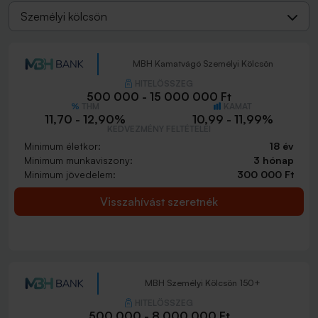
Személyi kölcsön
MBH Kamatvágó Személyi Kölcsön
HITELÖSSZEG
500 000 - 15 000 000 Ft
THM
KAMAT
11,70 - 12,90%
10,99 - 11,99%
KEDVEZMÉNY FELTÉTELEI
Minimum életkor:
18 év
Minimum munkaviszony:
3 hónap
Minimum jövedelem:
300 000 Ft
Visszahívást szeretnék
MBH Személyi Kölcsön 150+
HITELÖSSZEG
500 000 - 8 000 000 Ft