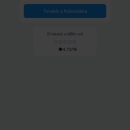
Tovább a fiókoldalra
Értékeld
a
MBH
-ot!
4,72
/
18