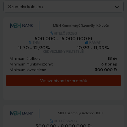
Személyi kölcsön
MBH Kamatvágó Személyi Kölcsön
HITELÖSSZEG
500 000 - 15 000 000 Ft
THM
KAMAT
11,70 - 12,90%
10,99 - 11,99%
KEDVEZMÉNY FELTÉTELEI
Minimum életkor:
18 év
Minimum munkaviszony:
3 hónap
Minimum jövedelem:
300 000 Ft
Visszahívást szeretnék
MBH Személyi Kölcsön 150+
HITELÖSSZEG
500 000 - 8 000 000 Ft