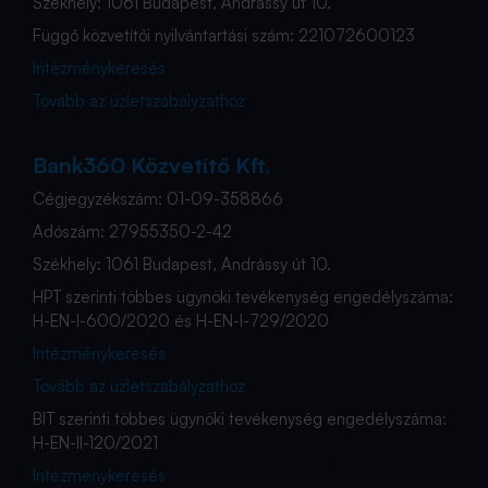
Székhely: 1061 Budapest, Andrássy út 10.
Függő közvetítői nyilvántartási szám: 221072600123
Intézménykeresés
Tovább az üzletszabályzathoz
Bank360 Közvetítő Kft.
Cégjegyzékszám: 01-09-358866
Adószám: 27955350-2-42
Székhely: 1061 Budapest, Andrássy út 10.
HPT szerinti többes ügynöki tevékenység engedélyszáma:
H-EN-I-600/2020 és H-EN-I-729/2020
Intézménykeresés
Tovább az üzletszabályzathoz
BIT szerinti többes ügynöki tevékenység engedélyszáma:
H-EN-II-120/2021
Intézménykeresés