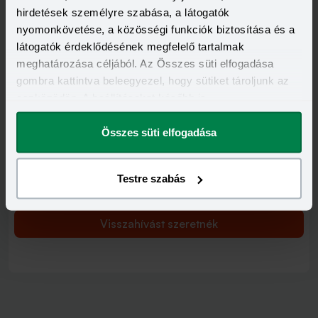
Visszahívást szeretnék
hirdetések személyre szabása, a látogatók
nyomonkövetése, a közösségi funkciók biztosítása és a
látogatók érdeklődésének megfelelő tartalmak
meghatározása céljából. Az Összes süti elfogadása
gombra kattintva beleegyezel, hogy sütiket tároljunk az
Minősített Fogyasztóbarát Személyi Hitel
eszközödön. A beállításokat később is
HITELÖSSZEG
megváltoztathatod.
500 000 - 7 000 000 Ft
THM
KAMAT
Összes süti elfogadása
15,70 - 15,70%
14,49 - 14,49%
KEDVEZMÉNY FELTÉTELEI
Minimum életkor:
25 év
Testre szabás
Minimum munkaviszony:
3 hónap
Minimum jövedelem:
350 000 Ft
Visszahívást szeretnék