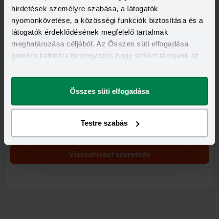
Visszahívást szeretnék
hirdetések személyre szabása, a látogatók
nyomonkövetése, a közösségi funkciók biztosítása és a
látogatók érdeklődésének megfelelő tartalmak
meghatározása céljából. Az Összes süti elfogadása
gombra kattintva beleegyezel, hogy sütiket tároljunk az
Minősített Fogyasztóbarát Személyi Hitel
eszközödön. A beállításokat később is
HITELÖSSZEG
megváltoztathatod.
500 000 - 7 000 000 Ft
THM
KAMAT
Összes süti elfogadása
15,70 - 15,70%
14,49 - 14,49%
KEDVEZMÉNY FELTÉTELEI
Minimum életkor:
25 év
Testre szabás
Minimum munkaviszony:
3 hónap
Minimum jövedelem:
350 000 Ft
Visszahívást szeretnék