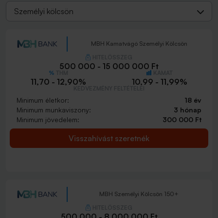
Személyi kölcsön
MBH Kamatvágó Személyi Kölcsön
HITELÖSSZEG
500 000 - 15 000 000 Ft
THM
KAMAT
11,70 - 12,90%
10,99 - 11,99%
KEDVEZMÉNY FELTÉTELEI
Minimum életkor:
18 év
Minimum munkaviszony:
3 hónap
Minimum jövedelem:
300 000 Ft
Visszahívást szeretnék
MBH Személyi Kölcsön 150+
HITELÖSSZEG
500 000 - 8 000 000 Ft