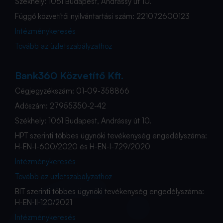
Székhely: 1061 Budapest, Andrássy út 10.
Függő közvetítői nyilvántartási szám: 221072600123
Intézménykeresés
Tovább az üzletszabályzathoz
Bank360 Közvetítő Kft.
Cégjegyzékszám: 01-09-358866
Adószám: 27955350-2-42
Székhely: 1061 Budapest, Andrássy út 10.
HPT szerinti többes ügynöki tevékenység engedélyszáma:
H-EN-I-600/2020 és H-EN-I-729/2020
Intézménykeresés
Tovább az üzletszabályzathoz
BIT szerinti többes ügynöki tevékenység engedélyszáma:
H-EN-II-120/2021
Intézménykeresés