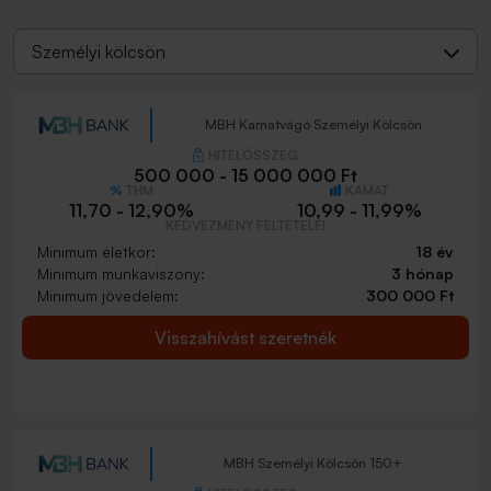
Személyi kölcsön
MBH Kamatvágó Személyi Kölcsön
HITELÖSSZEG
500 000 - 15 000 000 Ft
THM
KAMAT
11,70 - 12,90%
10,99 - 11,99%
KEDVEZMÉNY FELTÉTELEI
Minimum életkor:
18 év
Minimum munkaviszony:
3 hónap
Minimum jövedelem:
300 000 Ft
Visszahívást szeretnék
MBH Személyi Kölcsön 150+