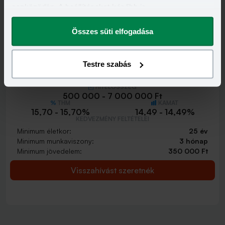
eszközödön. A beállításokat később is
Visszahívást szeretnék
megváltoztathatod.
Összes süti elfogadása
Testre szabás
Minősített Fogyasztóbarát Személyi Hitel
HITELÖSSZEG
500 000 - 7 000 000 Ft
THM
KAMAT
15,70 - 15,70%
14,49 - 14,49%
KEDVEZMÉNY FELTÉTELEI
Minimum életkor:
25 év
Minimum munkaviszony:
3 hónap
Minimum jövedelem:
350 000 Ft
Visszahívást szeretnék