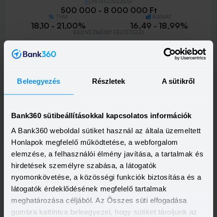
HITELÖSSZEG
500 000 - 8 000 000 Ft
THM
KAMAT
18,10 - 21,00%
16,49 - 18,99%
KEDVEZMÉNY FELTÉTELEI
Minimum életkor:
18 év
Minimum munkaviszony:
3 hónap
Minimum jövedelem:
214 662 Ft
Beleegyezés
Részletek
A sütikről
Visszahívást szeretnék
Bank360 sütibeállításokkal kapcsolatos információk
A Bank360 weboldal sütiket használ az általa üzemeltett
MBH Személyi Kölcsön 400+
Honlapok megfelelő működtetése, a webforgalom
HITELÖSSZEG
elemzése, a felhasználói élmény javítása, a tartalmak és
500 000 - 15 000 000 Ft
hirdetések személyre szabása, a látogatók
THM
KAMAT
10,00 - 19,80%
9,39 - 17,99%
nyomonkövetése, a közösségi funkciók biztosítása és a
KEDVEZMÉNY FELTÉTELEI
látogatók érdeklődésének megfelelő tartalmak
Minimum életkor:
18 év
meghatározása céljából. Az Összes süti elfogadása
Minimum munkaviszony:
3 hónap
gombra kattintva beleegyezel, hogy sütiket tároljunk az
Minimum jövedelem:
400 000 Ft