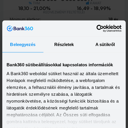
THM
KAMAT
18,10 - 21,00%
16,49 - 18,99%
KEDVEZMÉNY FELTÉTELEI
Minimum életkor:
18 év
Minimum munkaviszony:
3 hónap
Minimum jövedelem:
214 662 Ft
Visszahívást szeretnék
Beleegyezés
Részletek
A sütikről
Bank360 sütibeállításokkal kapcsolatos információk
A Bank360 weboldal sütiket használ az általa üzemeltett
MBH Személyi Kölcsön 400+
Honlapok megfelelő működtetése, a webforgalom
HITELÖSSZEG
500 000 - 15 000 000 Ft
elemzése, a felhasználói élmény javítása, a tartalmak és
THM
KAMAT
hirdetések személyre szabása, a látogatók
10,00 - 19,80%
9,39 - 17,99%
KEDVEZMÉNY FELTÉTELEI
nyomonkövetése, a közösségi funkciók biztosítása és a
Minimum életkor:
18 év
látogatók érdeklődésének megfelelő tartalmak
Minimum munkaviszony:
3 hónap
meghatározása céljából. Az Összes süti elfogadása
Minimum jövedelem:
400 000 Ft
gombra kattintva beleegyezel, hogy sütiket tároljunk az