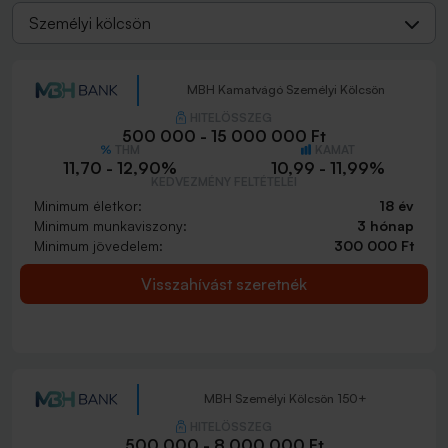
Személyi kölcsön
MBH Kamatvágó Személyi Kölcsön
HITELÖSSZEG
500 000 - 15 000 000 Ft
THM
KAMAT
11,70 - 12,90%
10,99 - 11,99%
KEDVEZMÉNY FELTÉTELEI
Minimum életkor:
18 év
Minimum munkaviszony:
3 hónap
Minimum jövedelem:
300 000 Ft
Visszahívást szeretnék
MBH Személyi Kölcsön 150+
HITELÖSSZEG
500 000 - 8 000 000 Ft