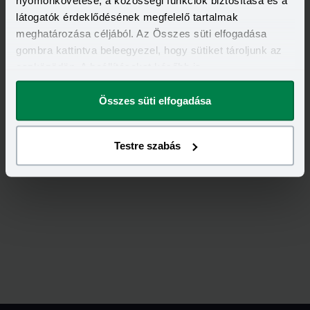
nyomonkövetése, a közösségi funkciók biztosítása és a
látogatók érdeklődésének megfelelő tartalmak
meghatározása céljából. Az Összes süti elfogadása
Tovább a fiókoldalra
gombra kattintva beleegyezel, hogy sütiket tároljunk az
eszközödön. A beállításokat később is
megváltoztathatod.
Összes süti elfogadása
Testre szabás