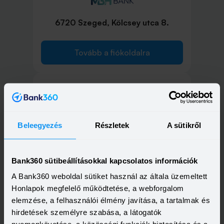
6720 Szeged, Kölcsey utca 8.
Tovább a fiókoldalra
6762 Szeged, Szőregi út 80.
Beleegyezés
Részletek
A sütikről
Tovább a fiókoldalra
Bank360 sütibeállításokkal kapcsolatos információk
A Bank360 weboldal sütiket használ az általa üzemeltett
Honlapok megfelelő működtetése, a webforgalom
elemzése, a felhasználói élmény javítása, a tartalmak és
6722 Szeged, Mikszáth Kiálmán utca
hirdetések személyre szabása, a látogatók
15.