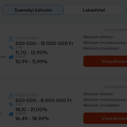
Személyi kölcsön
Lakáshitel
KEDVEZMÉNY 
Minimum életkor:
HITELÖSSZEG
Minimum munkaviszony:
500 000 - 15 000 000 Ft
THM
Minimum jövedelem:
11,70 - 12,90%
KAMAT
csön
Visszahívás
10,99 - 11,99%
KEDVEZMÉNY 
Minimum életkor:
HITELÖSSZEG
Minimum munkaviszony:
500 000 - 8 000 000 Ft
THM
Minimum jövedelem:
18,10 - 21,00%
KAMAT
0+
Visszahívás
16,49 - 18,99%