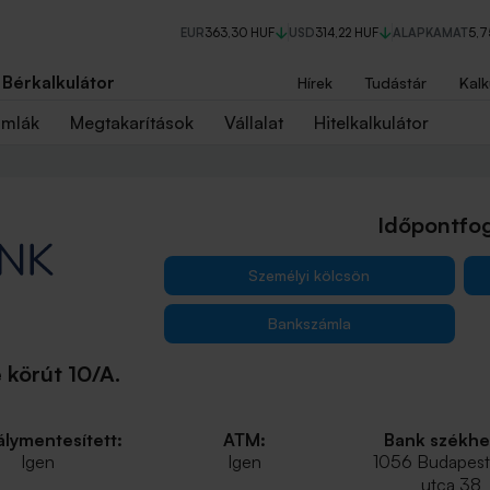
EUR
363,30 HUF
USD
314,22 HUF
ALAPKAMAT
5,
Bérkalkulátor
Hírek
Tudástár
Kalk
ámlák
Megtakarítások
Vállalat
Hitelkalkulátor
Időpontfog
Személyi kölcsön
Bankszámla
körút 10/A.
lymentesített:
ATM:
Bank székhe
Igen
Igen
1056 Budapest,
utca 38