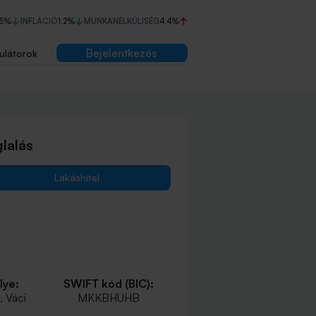
75%
INFLÁCIÓ
1,2%
MUNKANÉLKÜLISÉG
4,4%
Bejelentkezés
ulátorok
lalás
Lakáshitel
lye:
SWIFT kód (BIC):
 Váci
MKKBHUHB