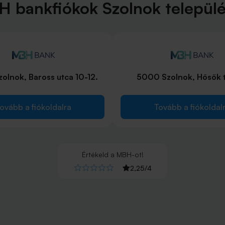
 bankfiókok Szolnok települ
olnok, Baross utca 10-12.
5000 Szolnok, Hősök t
ovább a fiókoldalra
Tovább a fiókoldal
Értékeld
a
MBH
-ot!
2,25
/
4