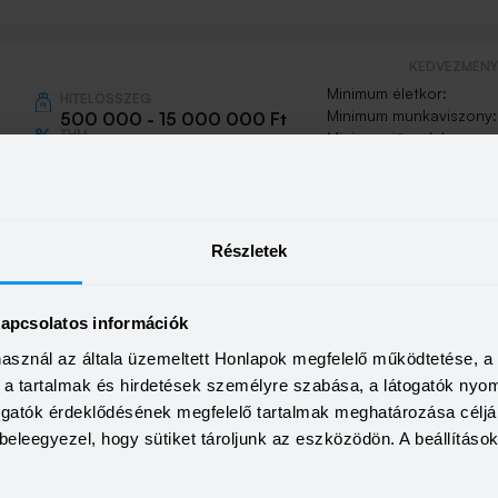
KEDVEZMÉNY 
Minimum életkor:
HITELÖSSZEG
Minimum munkaviszony:
500 000 - 15 000 000 Ft
THM
Minimum jövedelem:
10,00 - 19,80%
KAMAT
0+
Visszahívás
9,39 - 17,99%
Részletek
KEDVEZMÉNY 
Minimum életkor:
HITELÖSSZEG
kapcsolatos információk
Minimum munkaviszony:
500 000 - 7 000 000 Ft
használ az általa üzemeltett Honlapok megfelelő működtetése, 
THM
Minimum jövedelem:
15,70 - 15,70%
a, a tartalmak és hirdetések személyre szabása, a látogatók ny
mélyi
KAMAT
Visszahívás
togatók érdeklődésének megfelelő tartalmak meghatározása céljá
14,49 - 14,49%
beleegyezel, hogy sütiket tároljunk az eszközödön. A beállításo