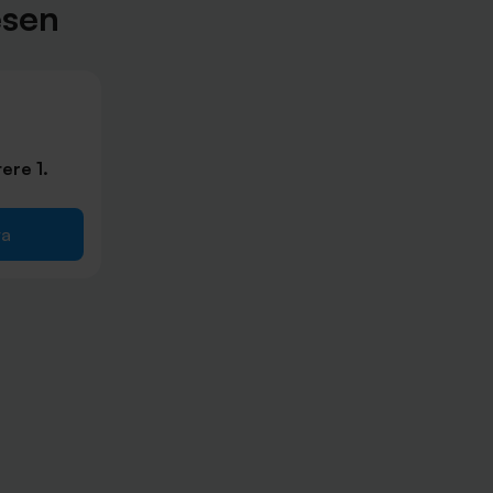
ésen
ere 1.
ra