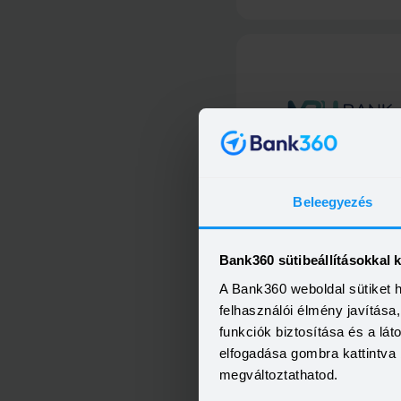
MBH Személyi Kölcsön 40
Beleegyezés
Bank360 sütibeállításokkal 
A Bank360 weboldal sütiket 
felhasználói élmény javítás
Minősített Fogyasztóbarát Sze
Hitel
funkciók biztosítása és a lá
elfogadása gombra kattintva 
megváltoztathatod.