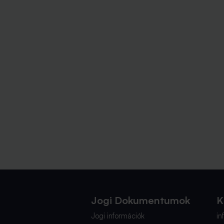
Jogi Dokumentumok
K
Jogi információk
i