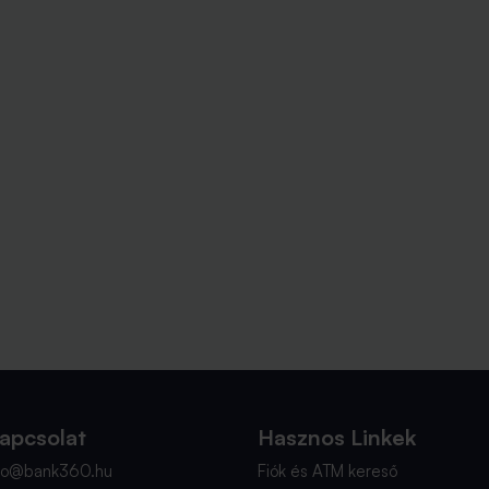
apcsolat
Hasznos Linkek
nfo@bank360.hu
Fiók és ATM kereső