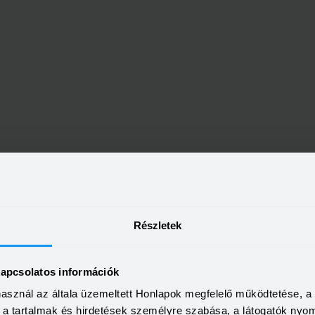
bankfiókok Tatabánya telepü
Részletek
kapcsolatos információk
 Tatabánya, Fő tér 6.
2800 Tatabánya, Szent Bo
6.
használ az általa üzemeltett Honlapok megfelelő működtetése, 
a, a tartalmak és hirdetések személyre szabása, a látogatók ny