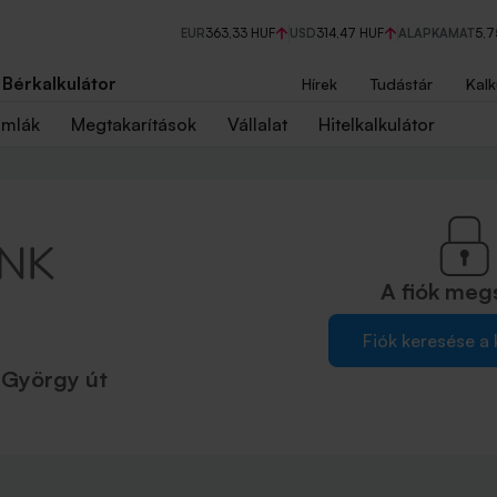
EUR
363,33 HUF
USD
314,47 HUF
ALAPKAMAT
5,
Bérkalkulátor
Hírek
Tudástár
Kalk
ámlák
Megtakarítások
Vállalat
Hitelkalkulátor
A fiók
meg
Fiók keresése a
 György út