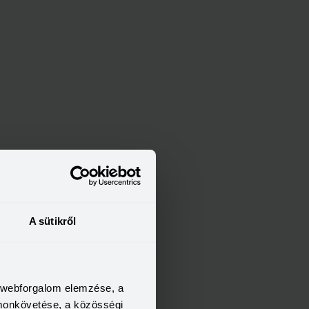
lésen
A sütikről
rbála tér
a webforgalom elemzése, a
omonkövetése, a közösségi