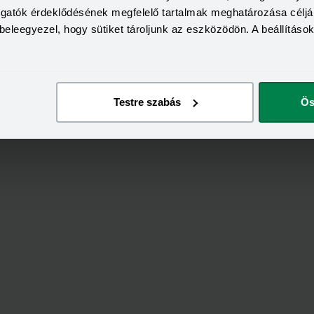
togatók érdeklődésének megfelelő tartalmak meghatározása céljá
ovább a fiókoldalra
Tovább a fiókoldal
beleegyezel, hogy sütiket tároljunk az eszközödön. A beállításo
Testre szabás
Ös