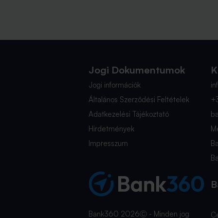
Jogi Dokumentumok
K
Jogi információk
i
Általános Szerződési Feltételek
+
Adatkezelési Tájékoztató
b
Hirdetmények
Mé
Impresszum
B
B
B
Bank360 2026Ⓒ - Minden jog
C