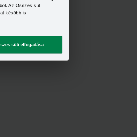
ból. Az Összes süti
ra
kat később is
szes süti elfogadása