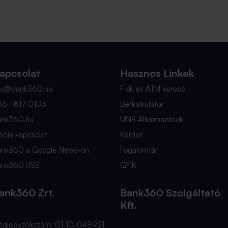
apcsolat
Hasznos Linkek
nfo@bank360.hu
Fiók és ATM kereső
36 1 817 0103
Bérkalkulátor
ank360.hu
MNB Alkalmazások
dia kapcsolat
Karrier
ank360 a Google News-on
Fogalomtár
ank360 RSS
GYIK
ank360 Zrt.
Bank360 Szolgáltató
Kft.
égjegyzékszám: 01-10-048921