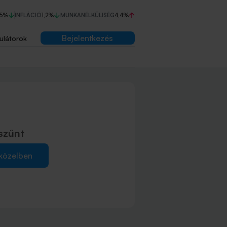
75%
INFLÁCIÓ
1,2%
MUNKANÉLKÜLISÉG
4,4%
Bejelentkezés
ulátorok
szűnt
 közelben