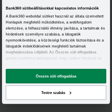
Visszahívást szeretnék
Bank360 sütibeállításokkal kapcsolatos információk
A Bank360 weboldal sütiket használ az általa üzemeltett
Honlapok megfelelő működtetése, a webforgalom
elemzése, a felhasználói élmény javítása, a tartalmak és
Minősített Fogyasztóbarát Személyi Hitel
hirdetések személyre szabása, a látogatók
HITELÖSSZEG
nyomonkövetése, a közösségi funkciók biztosítása és a
500 000 - 7 000 000 Ft
THM
KAMAT
látogatók érdeklődésének megfelelő tartalmak
15,70 - 15,70%
14,49 - 14,49%
meghatározása céljából. Az Összes süti elfogadása
KEDVEZMÉNY FELTÉTELEI
gombra kattintva beleegyezel, hogy sütiket tároljunk az
Minimum életkor:
25 év
eszközödön. A beállításokat később is
Minimum munkaviszony:
3 hónap
Minimum jövedelem:
350 000 Ft
megváltoztathatod.
Összes süti elfogadása
Visszahívást szeretnék
Testre szabás