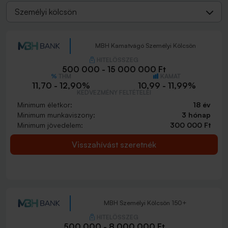
Személyi kölcsön
MBH Kamatvágó Személyi Kölcsön
HITELÖSSZEG
500 000 - 15 000 000 Ft
THM
KAMAT
11,70 - 12,90%
10,99 - 11,99%
KEDVEZMÉNY FELTÉTELEI
Minimum életkor:
18 év
Minimum munkaviszony:
3 hónap
Minimum jövedelem:
300 000 Ft
Visszahívást szeretnék
MBH Személyi Kölcsön 150+
HITELÖSSZEG
500 000 - 8 000 000 Ft