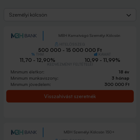
Személyi kölcsön
MBH Kamatvágó Személyi Kölcsön
HITELÖSSZEG
500 000 - 15 000 000 Ft
THM
KAMAT
11,70 - 12,90%
10,99 - 11,99%
KEDVEZMÉNY FELTÉTELEI
Minimum életkor:
18 év
Minimum munkaviszony:
3 hónap
Minimum jövedelem:
300 000 Ft
Visszahívást szeretnék
MBH Személyi Kölcsön 150+