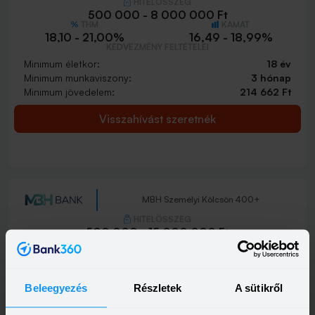
HITELÖSSZEG
500 000 - 8 000 000 Ft
THM
KAMAT
18,10 - 21,00%
16,49 - 18,99%
KEDVEZMÉNY FELTÉTELEI
Minimum életkor:
18 év
Minimum munkaviszony:
3 hónap
Minimum jövedelem:
214 662 Ft
Visszahívást szeretnék
MBH Személyi Kölcsön 400+
HITELÖSSZEG
500 000 - 15 000 000 Ft
THM
KAMAT
10,00 - 19,80%
9,39 - 17,99%
KEDVEZMÉNY FELTÉTELEI
Minimum életkor:
18 év
Beleegyezés
Részletek
A sütikről
Minimum munkaviszony:
3 hónap
Minimum jövedelem:
400 000 Ft