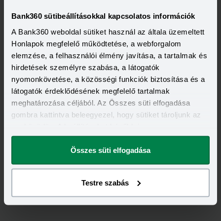
Visszahívást szeretnék
Bank360 sütibeállításokkal kapcsolatos információk
A Bank360 weboldal sütiket használ az általa üzemeltett
Honlapok megfelelő működtetése, a webforgalom
elemzése, a felhasználói élmény javítása, a tartalmak és
hirdetések személyre szabása, a látogatók
Minősített Fogyasztóbarát Személyi Hitel
nyomonkövetése, a közösségi funkciók biztosítása és a
HITELÖSSZEG
látogatók érdeklődésének megfelelő tartalmak
500 000 - 7 000 000 Ft
THM
KAMAT
meghatározása céljából. Az Összes süti elfogadása
15,70 - 15,70%
14,49 - 14,49%
gombra kattintva beleegyezel, hogy sütiket tároljunk az
KEDVEZMÉNY FELTÉTELEI
eszközödön. A beállításokat később is
Minimum életkor:
25 év
megváltoztathatod.
Minimum munkaviszony:
3 hónap
Minimum jövedelem:
350 000 Ft
Összes süti elfogadása
Visszahívást szeretnék
Testre szabás