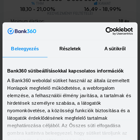
THM
KAMAT
18,10 - 21,00%
16,49 - 18,99%
KEDVEZMÉNY FELTÉTELEI
Minimum életkor:
18 év
Minimum munkaviszony:
3 hónap
Minimum jövedelem:
214 662 Ft
Visszahívást szeretnék
Beleegyezés
Részletek
A sütikről
Bank360 sütibeállításokkal kapcsolatos információk
A Bank360 weboldal sütiket használ az általa üzemeltett
MBH Személyi Kölcsön 400+
Honlapok megfelelő működtetése, a webforgalom
HITELÖSSZEG
500 000 - 15 000 000 Ft
elemzése, a felhasználói élmény javítása, a tartalmak és
THM
KAMAT
hirdetések személyre szabása, a látogatók
10,00 - 19,80%
9,39 - 17,99%
KEDVEZMÉNY FELTÉTELEI
nyomonkövetése, a közösségi funkciók biztosítása és a
Minimum életkor:
18 év
látogatók érdeklődésének megfelelő tartalmak
Minimum munkaviszony:
3 hónap
meghatározása céljából. Az Összes süti elfogadása
Minimum jövedelem:
400 000 Ft
gombra kattintva beleegyezel, hogy sütiket tároljunk az