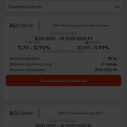
Személyi kölcsön
MBH Kamatvágó Személyi Kölcsön
HITELÖSSZEG
500 000 - 15 000 000 Ft
THM
KAMAT
11,70 - 12,90%
10,99 - 11,99%
KEDVEZMÉNY FELTÉTELEI
Minimum életkor:
18 év
Minimum munkaviszony:
3 hónap
Minimum jövedelem:
300 000 Ft
Visszahívást szeretnék
MBH Személyi Kölcsön 150+
HITELÖSSZEG
500 000 - 8 000 000 Ft