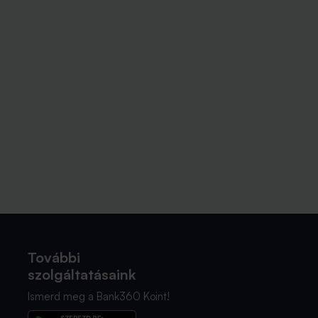
További
szolgáltatásaink
Ismerd meg a Bank360 Koint!