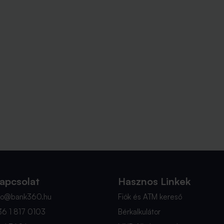
apcsolat
Hasznos Linkek
nfo@bank360.hu
Fiók és ATM kereső
36 1 817 0103
Bérkalkulátor