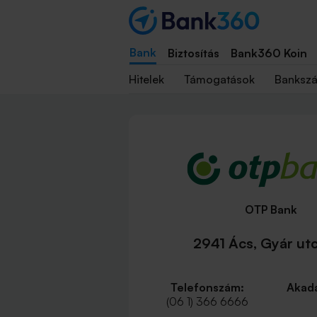
Bank
Biztosítás
Bank360 Koin
Hitelek
Támogatások
Banksz
OTP Bank
2941 Ács, Gyár utc
Telefonszám:
Akadá
(06 1) 366 6666