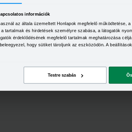
Visszahívás
10,99 - 18,49%
kapcsolatos információk
használ az általa üzemeltett Honlapok megfelelő működtetése, 
KEDVEZMÉNY 
a, a tartalmak és hirdetések személyre szabása, a látogatók ny
Minimum életkor:
togatók érdeklődésének megfelelő tartalmak meghatározása céljá
HITELÖSSZEG
Minimum munkaviszony:
2 000 000 - 15 000 000 Ft
beleegyezel, hogy sütiket tároljunk az eszközödön. A beállításo
THM
Minimum jövedelem:
12,70 - 14,99%
KAMAT
ön
Visszahívás
9,99 - 13,49%
Testre szabás
Ös