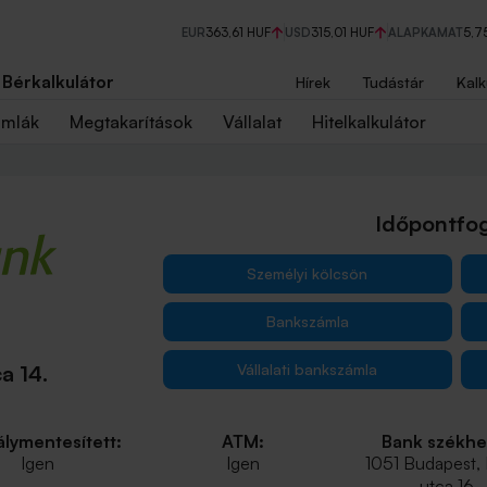
EUR
363,61 HUF
USD
315,01 HUF
ALAPKAMAT
5,7
Bérkalkulátor
Hírek
Tudástár
Kalk
ámlák
Megtakarítások
Vállalat
Hitelkalkulátor
Időpontfog
Személyi kölcsön
Bankszámla
Vállalati bankszámla
a 14.
lymentesített:
ATM:
Bank székhe
Igen
Igen
1051 Budapest,
utca 16.