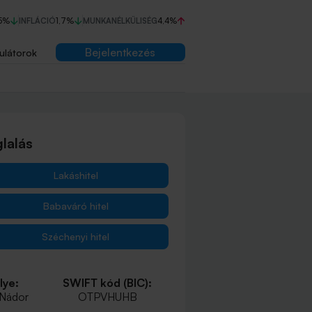
5%
INFLÁCIÓ
1,7%
MUNKANÉLKÜLISÉG
4,4%
Bejelentkezés
ulátorok
lalás
Lakáshitel
Babaváró hitel
Széchenyi hitel
lye:
SWIFT kód (BIC):
 Nádor
OTPVHUHB