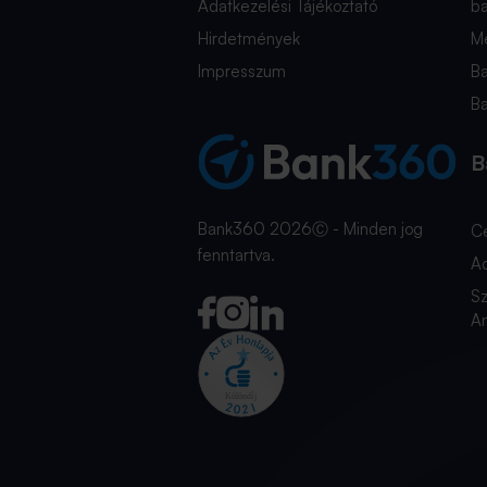
Adatkezelési Tájékoztató
b
Hirdetmények
Mé
Impresszum
B
B
B
Bank360 2026Ⓒ - Minden jog
C
fenntartva.
A
Sz
An