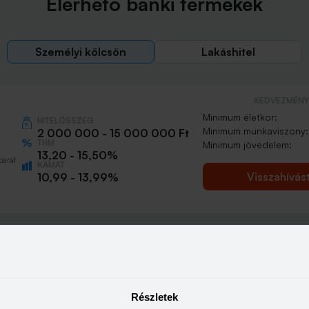
Elérhető banki termékek
Személyi kölcsön
Lakáshitel
KEDVEZMÉNY 
Minimum életkor:
HITELÖSSZEG
Minimum munkaviszony:
2 000 000 - 15 000 000 Ft
THM
Minimum jövedelem:
13,20 - 15,50%
barát
KAMAT
Visszahívás
10,99 - 13,99%
KEDVEZMÉNY 
Minimum életkor:
HITELÖSSZEG
Minimum munkaviszony:
500 000 - 15 000 000 Ft
THM
Minimum jövedelem:
13,20 - 21,10%
Részletek
KAMAT
n