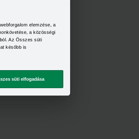
t szeretnék
a webforgalom elemzése, a
FELTÉTELEI
omonkövetése, a közösségi
21 év
ból. Az Összes süti
6 hónap
kat később is
400 000 Ft
t szeretnék
szes süti elfogadása