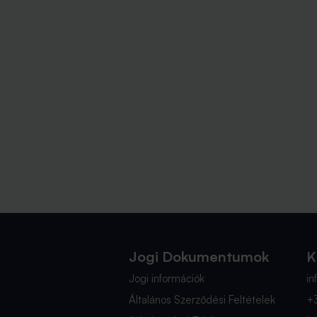
Jogi Dokumentumok
K
Jogi információk
i
Általános Szerződési Feltételek
+