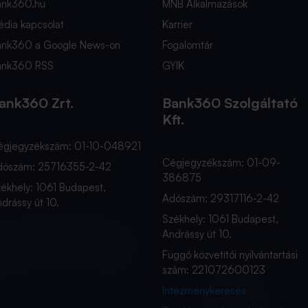
ank360.hu
MNB Alkalmazások
dia kapcsolat
Karrier
ank360 a Google News-on
Fogalomtár
ank360 RSS
GYIK
ank360 Zrt.
Bank360 Szolgáltató
Kft.
égjegyzékszám: 01-10-048921
Cégjegyzékszám: 01-09-
dószám: 25716355-2-42
386875
ékhely: 1061 Budapest,
Adószám: 29317116-2-42
drássy út 10.
Székhely: 1061 Budapest,
Andrássy út 10.
Függő közvetítői nyilvántartási
szám: 221072600123
Intézménykeresés