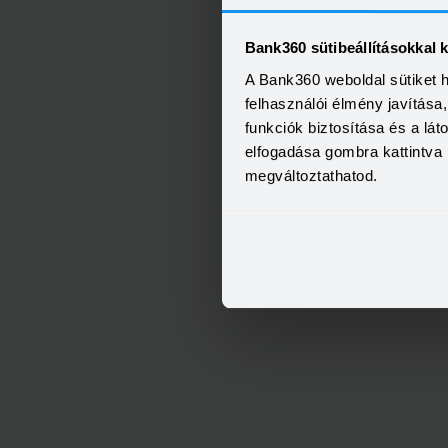
Bank360 sütibeállításokkal 
A Bank360 weboldal sütiket 
felhasználói élmény javítás
funkciók biztosítása és a lá
elfogadása gombra kattintva 
megváltoztathatod.
OTP Otthon Személyi Kölcs