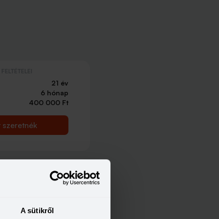
FELTÉTELEI
21 év
6 hónap
400 000 Ft
t szeretnék
FELTÉTELEI
21 év
6 hónap
214 000 Ft
A sütikről