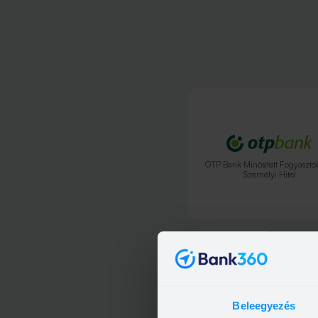
OTP Bank Minősített Fogyasztó
Személyi Hitel
Beleegyezés
OTP Bank Személyi kölcsö