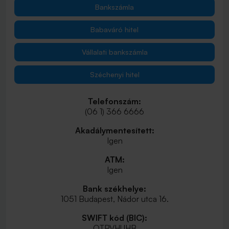
Bankszámla
Babaváró hitel
Vállalati bankszámla
Széchenyi hitel
Telefonszám:
(06 1) 366 6666
Akadálymentesített:
Igen
ATM:
Igen
Bank székhelye:
1051 Budapest, Nádor utca 16.
SWIFT kód (BIC):
OTPVHUHB