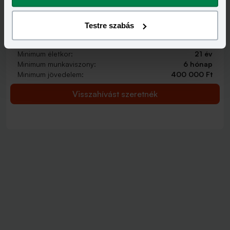
HITELÖSSZEG
2 000 000 - 15 000 000 Ft
Testre szabás
THM
KAMAT
12,70 - 14,99%
9,99 - 13,49%
KEDVEZMÉNY FELTÉTELEI
Minimum életkor:
21 év
Minimum munkaviszony:
6 hónap
Minimum jövedelem:
400 000 Ft
Visszahívást szeretnék