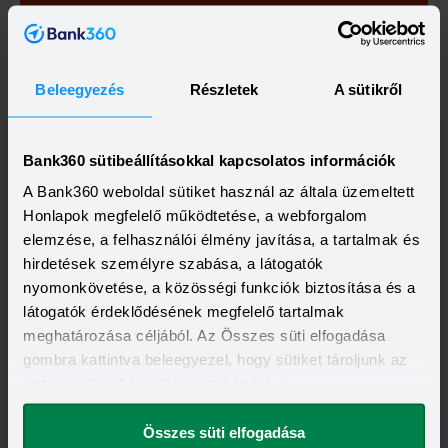
Visszahívást szeretnék
Beleegyezés
Részletek
A sütikről
OTP Bank Személyi kölcsön
HITELÖSSZEG
Bank360 sütibeállításokkal kapcsolatos információk
500 000 - 15 000 000 Ft
THM
KAMAT
A Bank360 weboldal sütiket használ az általa üzemeltett
13,20 - 21,10%
10,99 - 18,49%
Honlapok megfelelő működtetése, a webforgalom
KEDVEZMÉNY FELTÉTELEI
elemzése, a felhasználói élmény javítása, a tartalmak és
Minimum életkor:
21 év
hirdetések személyre szabása, a látogatók
Minimum munkaviszony:
6 hónap
Minimum jövedelem:
214 000 Ft
nyomonkövetése, a közösségi funkciók biztosítása és a
látogatók érdeklődésének megfelelő tartalmak
Visszahívást szeretnék
meghatározása céljából. Az Összes süti elfogadása
gombra kattintva beleegyezel, hogy sütiket tároljunk az
eszközödön. A beállításokat később is
megváltoztathatod.
Összes süti elfogadása
OTP Otthon Személyi Kölcsön