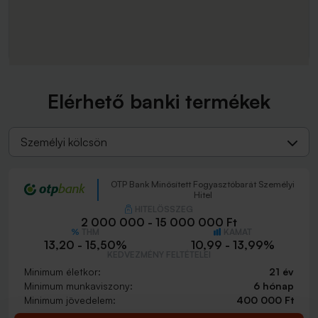
Elérhető banki termékek
Személyi kölcsön
OTP Bank Minősített Fogyasztóbarát Személyi
Hitel
HITELÖSSZEG
2 000 000 - 15 000 000 Ft
THM
KAMAT
13,20 - 15,50%
10,99 - 13,99%
KEDVEZMÉNY FELTÉTELEI
Minimum életkor:
21 év
Minimum munkaviszony:
6 hónap
Minimum jövedelem:
400 000 Ft