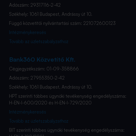
Adószám: 29317116-2-42
Székhely: 1061 Budapest, Andrássy út 10.
Függő közvetítői nyilvántartási szám: 221072600123
Intézménykeresés
Tovább az üzletszabályzathoz
Bank360 Közvetítő Kft.
Cégjegyzékszám: 01-09-358866
Adószám: 27955350-2-42
Székhely: 1061 Budapest, Andrássy út 10.
HPT szerinti többes ügynöki tevékenység engedélyszáma:
H-EN-I-600/2020 és H-EN-I-729/2020
Intézménykeresés
Tovább az üzletszabályzathoz
BIT szerinti többes ügynöki tevékenység engedélyszáma: