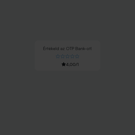
Értékeld
az
OTP Bank
-ot!
4,00
/
1