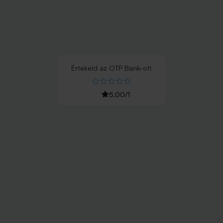
Értékeld
az
OTP Bank
-ot!
5,00
/
1