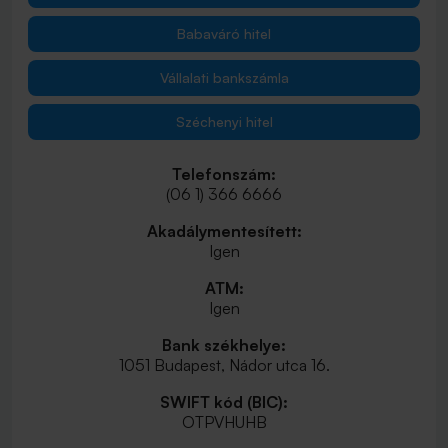
Babaváró hitel
Vállalati bankszámla
Széchenyi hitel
Telefonszám:
(06 1) 366 6666
Akadálymentesített:
Igen
ATM:
Igen
Bank székhelye:
1051 Budapest, Nádor utca 16.
SWIFT kód (BIC):
OTPVHUHB