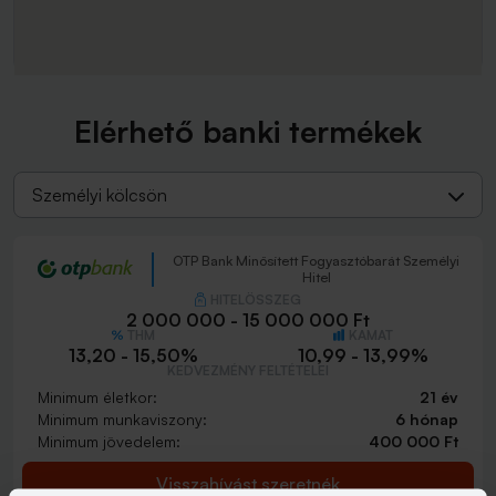
Elérhető banki termékek
Személyi kölcsön
OTP Bank Minősített Fogyasztóbarát Személyi
Hitel
HITELÖSSZEG
2 000 000 - 15 000 000 Ft
THM
KAMAT
13,20 - 15,50%
10,99 - 13,99%
KEDVEZMÉNY FELTÉTELEI
Minimum életkor:
21 év
Minimum munkaviszony:
6 hónap
Minimum jövedelem:
400 000 Ft
Visszahívást szeretnék