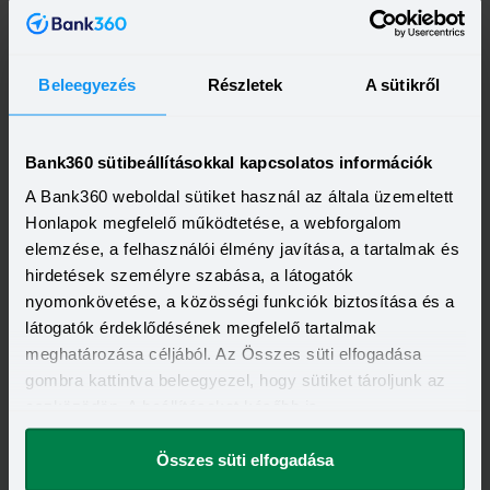
Beleegyezés
Részletek
A sütikről
OTP Bank Személyi kölcsön
HITELÖSSZEG
Bank360 sütibeállításokkal kapcsolatos információk
500 000 - 15 000 000 Ft
THM
KAMAT
A Bank360 weboldal sütiket használ az általa üzemeltett
13,20 - 21,10%
10,99 - 18,49%
KEDVEZMÉNY FELTÉTELEI
Honlapok megfelelő működtetése, a webforgalom
Minimum életkor:
21 év
elemzése, a felhasználói élmény javítása, a tartalmak és
Minimum munkaviszony:
6 hónap
hirdetések személyre szabása, a látogatók
Minimum jövedelem:
214 000 Ft
nyomonkövetése, a közösségi funkciók biztosítása és a
Visszahívást szeretnék
látogatók érdeklődésének megfelelő tartalmak
meghatározása céljából. Az Összes süti elfogadása
gombra kattintva beleegyezel, hogy sütiket tároljunk az
eszközödön. A beállításokat később is
megváltoztathatod.
OTP Otthon Személyi Kölcsön
Összes süti elfogadása
HITELÖSSZEG