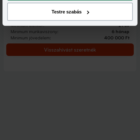
2 000 000 - 15 000 000 Ft
THM
KAMAT
Testre szabás
12,70 - 14,99%
9,99 - 13,49%
KEDVEZMÉNY FELTÉTELEI
Minimum életkor:
21 év
Minimum munkaviszony:
6 hónap
Minimum jövedelem:
400 000 Ft
Visszahívást szeretnék