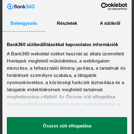
Beleegyezés
Részletek
A sütikről
OTP Bank Személyi kölcsön
HITELÖSSZEG
Bank360 sütibeállításokkal kapcsolatos információk
500 000 - 15 000 000 Ft
THM
KAMAT
A Bank360 weboldal sütiket használ az általa üzemeltett
13,20 - 21,10%
10,99 - 18,49%
KEDVEZMÉNY FELTÉTELEI
Honlapok megfelelő működtetése, a webforgalom
Minimum életkor:
21 év
elemzése, a felhasználói élmény javítása, a tartalmak és
Minimum munkaviszony:
6 hónap
hirdetések személyre szabása, a látogatók
Minimum jövedelem:
214 000 Ft
nyomonkövetése, a közösségi funkciók biztosítása és a
Visszahívást szeretnék
látogatók érdeklődésének megfelelő tartalmak
meghatározása céljából. Az Összes süti elfogadása
gombra kattintva beleegyezel, hogy sütiket tároljunk az
eszközödön. A beállításokat később is
megváltoztathatod.
OTP Otthon Személyi Kölcsön
Összes süti elfogadása
HITELÖSSZEG