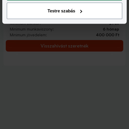
2 000 000 - 15 000 000 Ft
THM
KAMAT
Testre szabás
12,70 - 14,99%
9,99 - 13,49%
KEDVEZMÉNY FELTÉTELEI
Minimum életkor:
21 év
Minimum munkaviszony:
6 hónap
Minimum jövedelem:
400 000 Ft
Visszahívást szeretnék