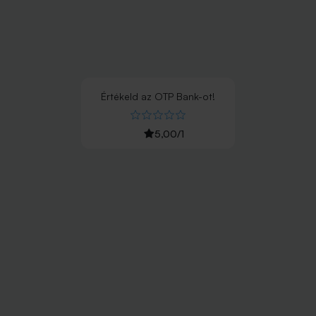
Értékeld
az
OTP Bank
-ot!
5,00
/
1