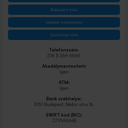
Babaváró hitel
Vállalati bankszámla
Széchenyi hitel
Telefonszám:
(06 1) 366 6666
Akadálymentesített:
Igen
ATM:
Igen
Bank székhelye:
1051 Budapest, Nádor utca 16.
SWIFT kód (BIC):
OTPVHUHB