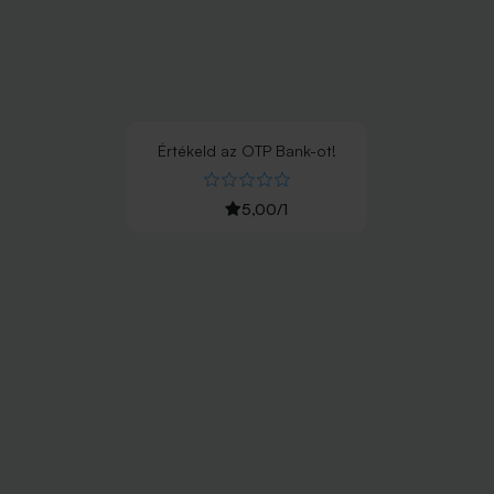
Értékeld
az
OTP Bank
-ot!
5,00
/
1