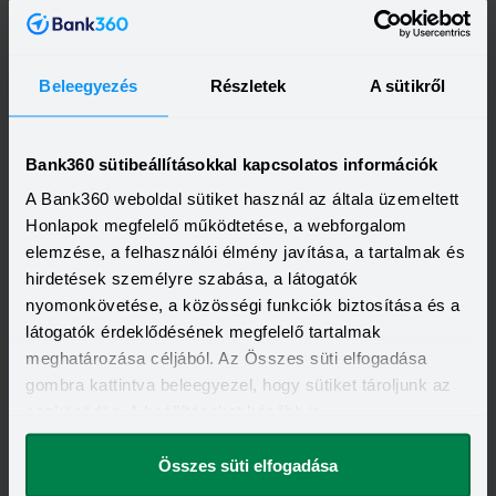
Beleegyezés
Részletek
A sütikről
OTP Bank Személyi kölcsön
HITELÖSSZEG
Bank360 sütibeállításokkal kapcsolatos információk
500 000 - 15 000 000 Ft
THM
KAMAT
A Bank360 weboldal sütiket használ az általa üzemeltett
13,20 - 21,10%
10,99 - 18,49%
KEDVEZMÉNY FELTÉTELEI
Honlapok megfelelő működtetése, a webforgalom
Minimum életkor:
21 év
elemzése, a felhasználói élmény javítása, a tartalmak és
Minimum munkaviszony:
6 hónap
hirdetések személyre szabása, a látogatók
Minimum jövedelem:
214 000 Ft
nyomonkövetése, a közösségi funkciók biztosítása és a
Visszahívást szeretnék
látogatók érdeklődésének megfelelő tartalmak
meghatározása céljából. Az Összes süti elfogadása
gombra kattintva beleegyezel, hogy sütiket tároljunk az
eszközödön. A beállításokat később is
megváltoztathatod.
OTP Otthon Személyi Kölcsön
Összes süti elfogadása
HITELÖSSZEG