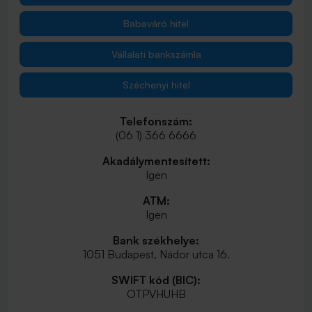
Babaváró hitel
Vállalati bankszámla
Széchenyi hitel
Telefonszám:
(06 1) 366 6666
Akadálymentesített:
Igen
ATM:
Igen
Bank székhelye:
1051 Budapest, Nádor utca 16.
SWIFT kód (BIC):
OTPVHUHB