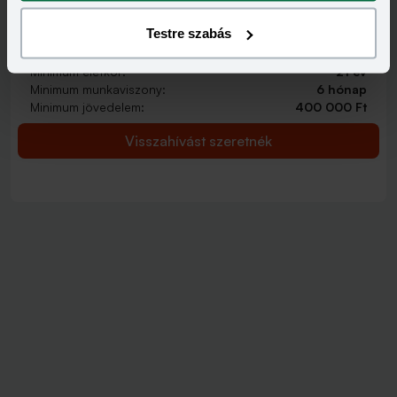
2 000 000 - 15 000 000 Ft
THM
KAMAT
Testre szabás
12,70 - 14,99%
9,99 - 13,49%
KEDVEZMÉNY FELTÉTELEI
Minimum életkor:
21 év
Minimum munkaviszony:
6 hónap
Minimum jövedelem:
400 000 Ft
Visszahívást szeretnék