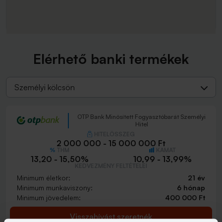
Elérhető banki termékek
Személyi kölcsön
OTP Bank Minősített Fogyasztóbarát Személyi
Hitel
HITELÖSSZEG
2 000 000 - 15 000 000 Ft
THM
KAMAT
13,20 - 15,50%
10,99 - 13,99%
KEDVEZMÉNY FELTÉTELEI
Minimum életkor:
21 év
Minimum munkaviszony:
6 hónap
Minimum jövedelem:
400 000 Ft
Visszahívást szeretnék