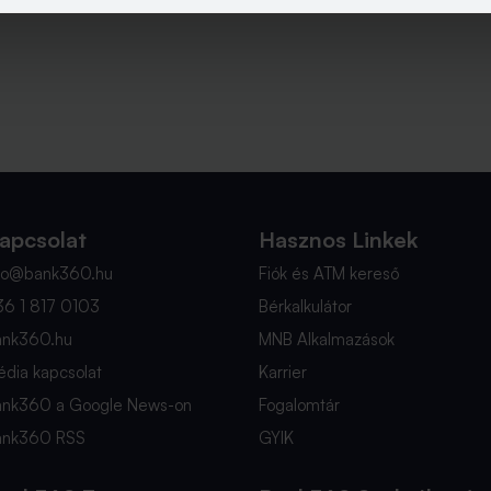
apcsolat
Hasznos Linkek
nfo@bank360.hu
Fiók és ATM kereső
36 1 817 0103
Bérkalkulátor
ank360.hu
MNB Alkalmazások
dia kapcsolat
Karrier
ank360 a Google News-on
Fogalomtár
ank360 RSS
GYIK