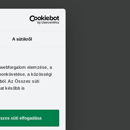
A sütikről
a webforgalom elemzése, a
omonkövetése, a közösségi
ból. Az Összes süti
kat később is
szes süti elfogadása