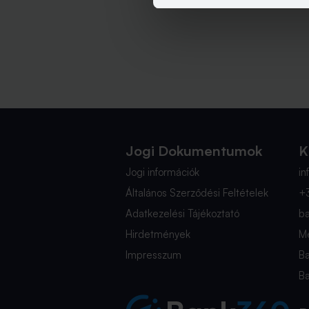
Jogi Dokumentumok
K
Jogi információk
i
Általános Szerződési Feltételek
+
Adatkezelési Tájékoztató
b
Hirdetmények
Mé
Impresszum
B
B