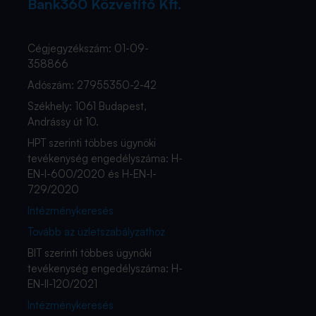
Bank360 Közvetítő Kft.
Cégjegyzékszám: 01-09-
358866
Adószám: 27955350-2-42
Székhely: 1061 Budapest,
Andrássy út 10.
HPT szerinti többes ügynöki
tevékenység engedélyszáma: H-
EN-I-600/2020 és H-EN-I-
729/2020
Intézménykeresés
Tovább az üzletszabályzathoz
BIT szerinti többes ügynöki
tevékenység engedélyszáma: H-
EN-II-120/2021
Intézménykeresés