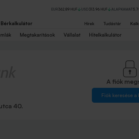
EUR
362,89 HUF
USD
313,96 HUF
ALAPKAMAT
5,
Bérkalkulátor
Hírek
Tudástár
Kalk
ámlák
Megtakarítások
Vállalat
Hitelkalkulátor
A fiók
meg
Fiók keresése a
utca 40.