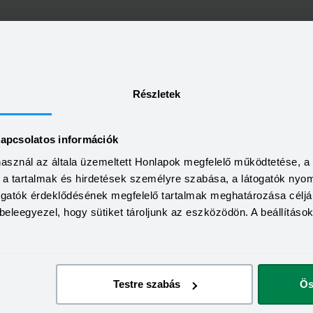
Részletek
kapcsolatos információk
használ az általa üzemeltett Honlapok megfelelő működtetése, 
a, a tartalmak és hirdetések személyre szabása, a látogatók ny
togatók érdeklődésének megfelelő tartalmak meghatározása céljá
beleegyezel, hogy sütiket tároljunk az eszközödön. A beállításo
Testre szabás
Ös