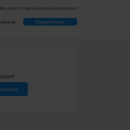
75%
INFLÁCIÓ
1,2%
MUNKANÉLKÜLISÉG
4,4%
Bejelentkezés
ulátorok
szűnt
 közelben