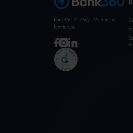
B
Bank360 2026Ⓒ - Minden jog
C
fenntartva.
A
Sz
An