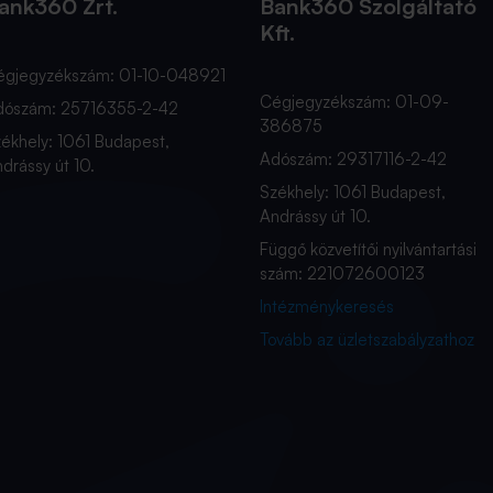
ank360 Zrt.
Bank360 Szolgáltató
Kft.
égjegyzékszám: 01-10-048921
Cégjegyzékszám: 01-09-
dószám: 25716355-2-42
386875
ékhely: 1061 Budapest,
Adószám: 29317116-2-42
drássy út 10.
Székhely: 1061 Budapest,
Andrássy út 10.
Függő közvetítői nyilvántartási
szám: 221072600123
Intézménykeresés
Tovább az üzletszabályzathoz