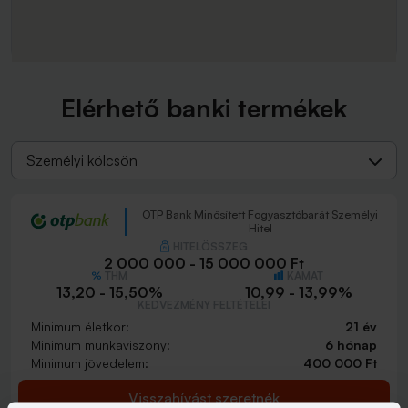
Elérhető banki termékek
Személyi kölcsön
OTP Bank Minősített Fogyasztóbarát Személyi
Hitel
HITELÖSSZEG
2 000 000 - 15 000 000 Ft
THM
KAMAT
13,20 - 15,50%
10,99 - 13,99%
KEDVEZMÉNY FELTÉTELEI
Minimum életkor:
21 év
Minimum munkaviszony:
6 hónap
Minimum jövedelem:
400 000 Ft
Visszahívást szeretnék