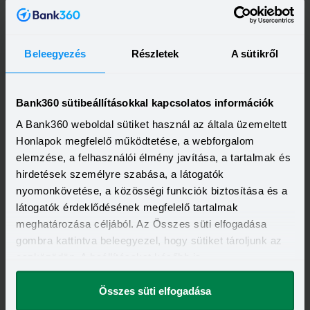
Beleegyezés
Részletek
A sütikről
OTP Bank Személyi kölcsön
HITELÖSSZEG
Bank360 sütibeállításokkal kapcsolatos információk
500 000 - 15 000 000 Ft
THM
KAMAT
A Bank360 weboldal sütiket használ az általa üzemeltett
13,20 - 21,10%
10,99 - 18,49%
KEDVEZMÉNY FELTÉTELEI
Honlapok megfelelő működtetése, a webforgalom
Minimum életkor:
21 év
elemzése, a felhasználói élmény javítása, a tartalmak és
Minimum munkaviszony:
6 hónap
hirdetések személyre szabása, a látogatók
Minimum jövedelem:
214 000 Ft
nyomonkövetése, a közösségi funkciók biztosítása és a
Visszahívást szeretnék
látogatók érdeklődésének megfelelő tartalmak
meghatározása céljából. Az Összes süti elfogadása
gombra kattintva beleegyezel, hogy sütiket tároljunk az
eszközödön. A beállításokat később is
megváltoztathatod.
OTP Otthon Személyi Kölcsön
Összes süti elfogadása
HITELÖSSZEG