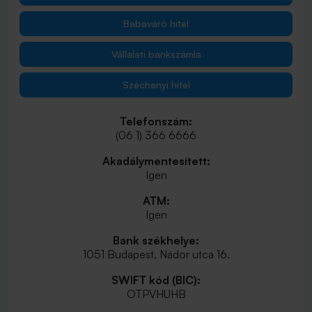
Babaváró hitel
Vállalati bankszámla
Széchenyi hitel
Telefonszám:
(06 1) 366 6666
Akadálymentesített:
Igen
ATM:
Igen
Bank székhelye:
1051 Budapest, Nádor utca 16.
SWIFT kód (BIC):
OTPVHUHB