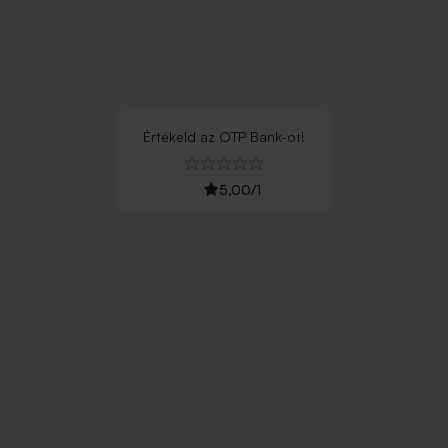
Értékeld
az
OTP Bank
-ot!
5,00
/
1