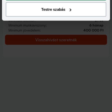
2 000 000 - 15 000 000 Ft
THM
KAMAT
Testre szabás
12,70 - 14,99%
9,99 - 13,49%
KEDVEZMÉNY FELTÉTELEI
Minimum életkor:
21 év
Minimum munkaviszony:
6 hónap
Minimum jövedelem:
400 000 Ft
Visszahívást szeretnék