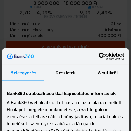
2 000 000 - 15 000 000 Ft
THM
KAMAT
12,70 - 14,99%
9,99 - 13,49%
KEDVEZMÉNY FELTÉTELEI
Minimum életkor:
21 év
Minimum munkaviszony:
6 hónap
Minimum jövedelem:
400 000 Ft
Visszahívást szeretnék
Beleegyezés
Részletek
A sütikről
Bank360 sütibeállításokkal kapcsolatos információk
A Bank360 weboldal sütiket használ az általa üzemeltett
Honlapok megfelelő működtetése, a webforgalom
elemzése, a felhasználói élmény javítása, a tartalmak és
hirdetések személyre szabása, a látogatók
nyomonkövetése, a közösségi funkciók biztosítása és a