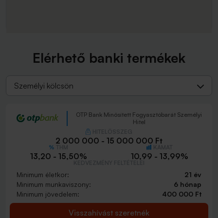
Elérhető banki termékek
Személyi kölcsön
OTP Bank Minősített Fogyasztóbarát Személyi
Hitel
HITELÖSSZEG
2 000 000 - 15 000 000 Ft
THM
KAMAT
13,20 - 15,50%
10,99 - 13,99%
KEDVEZMÉNY FELTÉTELEI
Minimum életkor:
21 év
Minimum munkaviszony:
6 hónap
Minimum jövedelem:
400 000 Ft
Visszahívást szeretnék