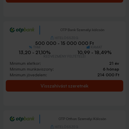
OTP Bank Személyi kölcsön
HITELÖSSZEG
500 000 - 15 000 000 Ft
THM
KAMAT
13,20 - 21,10%
10,99 - 18,49%
KEDVEZMÉNY FELTÉTELEI
Minimum életkor:
21 év
Minimum munkaviszony:
6 hónap
Minimum jövedelem:
214 000 Ft
Visszahívást szeretnék
OTP Otthon Személyi Kölcsön
HITELÖSSZEG