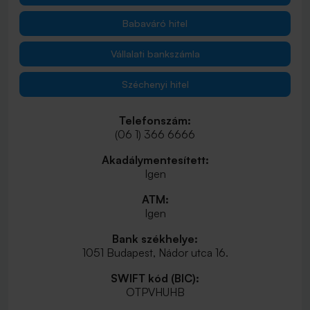
Babaváró hitel
Vállalati bankszámla
Széchenyi hitel
Telefonszám:
(06 1) 366 6666
Akadálymentesített:
Igen
ATM:
Igen
Bank székhelye:
1051 Budapest, Nádor utca 16.
SWIFT kód (BIC):
OTPVHUHB