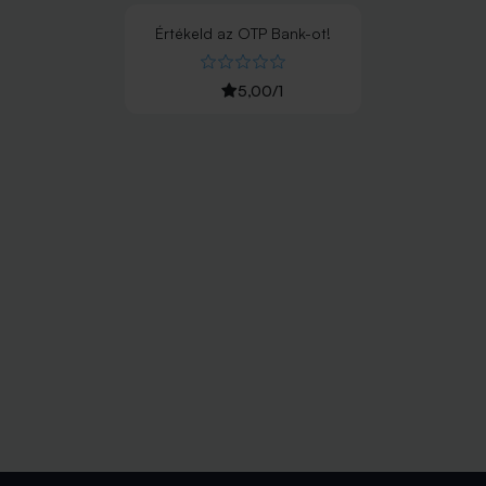
Értékeld
az
OTP Bank
-ot!
5,00
/
1