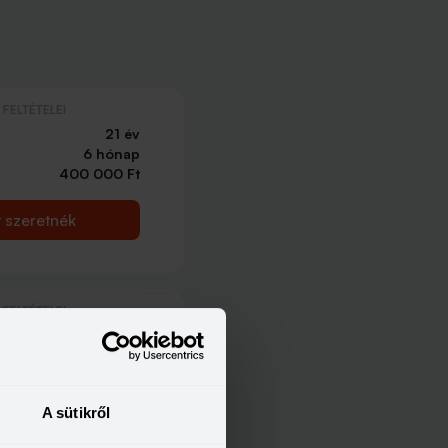
FELTÉTELEI
21 év
6 hónap
400 000 Ft
t szeretnék
FELTÉTELEI
21 év
6 hónap
214 000 Ft
A sütikről
t szeretnék