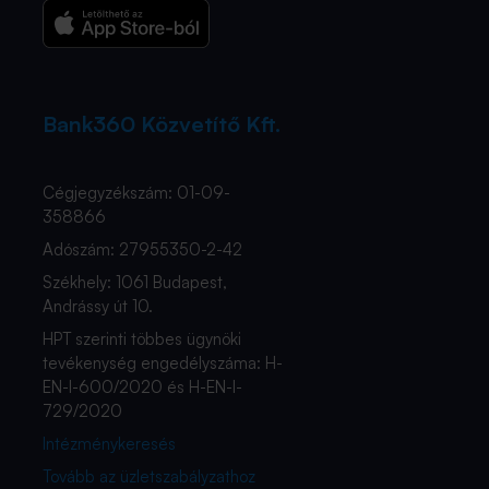
Bank360 Közvetítő Kft.
Cégjegyzékszám: 01-09-
358866
Adószám: 27955350-2-42
Székhely: 1061 Budapest,
Andrássy út 10.
HPT szerinti többes ügynöki
tevékenység engedélyszáma: H-
EN-I-600/2020 és H-EN-I-
729/2020
Intézménykeresés
Tovább az üzletszabályzathoz