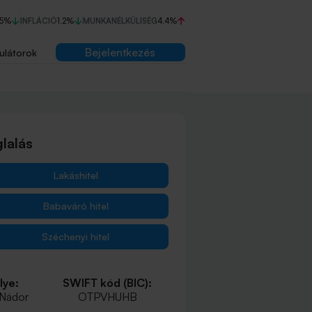
75%
INFLÁCIÓ
1,2%
MUNKANÉLKÜLISÉG
4,4%
Bejelentkezés
ulátorok
lalás
Lakáshitel
Babaváró hitel
Széchenyi hitel
lye:
SWIFT kód (BIC):
 Nádor
OTPVHUHB