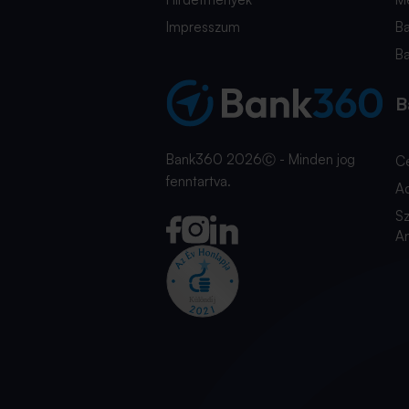
Impresszum
B
B
B
Bank360 2026Ⓒ - Minden jog
C
fenntartva.
A
Sz
An