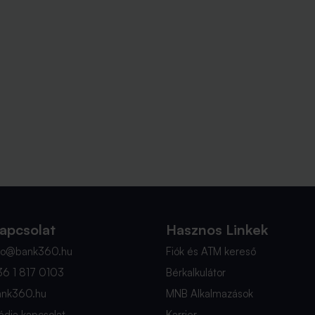
apcsolat
Hasznos Linkek
nfo@bank360.hu
Fiók és ATM kereső
36 1 817 0103
Bérkalkulátor
ank360.hu
MNB Alkalmazások
dia kapcsolat
Karrier