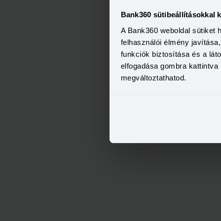
Bank360 sütibeállításokkal 
A Bank360 weboldal sütiket 
felhasználói élmény javítás
funkciók biztosítása és a lá
elfogadása gombra kattintva 
megváltoztathatod.
OTP Otthon Személyi Kölcs