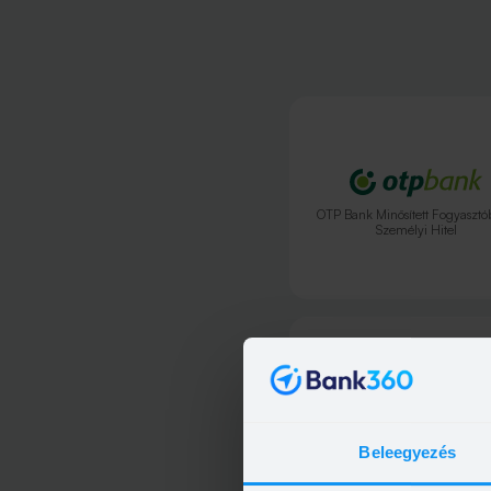
OTP Bank Minősített Fogyasztó
Személyi Hitel
OTP Bank Személyi kölcsö
Beleegyezés