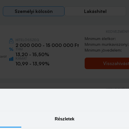
Személyi kölcsön
Lakáshitel
KEDVEZMÉNY 
Minimum életkor:
HITELÖSSZEG
Minimum munkaviszony:
2 000 000 - 15 000 000 Ft
THM
Minimum jövedelem:
13,20 - 15,50%
barát
KAMAT
Visszahívás
10,99 - 13,99%
KEDVEZMÉNY 
Minimum életkor:
HITELÖSSZEG
Minimum munkaviszony:
500 000 - 15 000 000 Ft
THM
Minimum jövedelem:
13,20 - 21,10%
KAMAT
n
Részletek
Visszahívás
10,99 - 18,49%