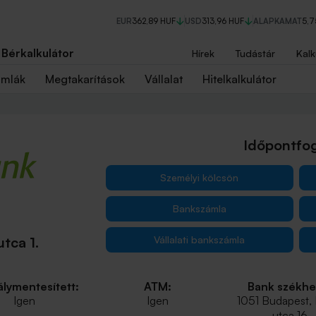
EUR
362,89 HUF
USD
313,96 HUF
ALAPKAMAT
5,
Bérkalkulátor
Hírek
Tudástár
Kalk
ámlák
Megtakarítások
Vállalat
Hitelkalkulátor
Időpontfog
Személyi kölcsön
Bankszámla
Vállalati bankszámla
tca 1.
lymentesített:
ATM:
Bank székhe
Igen
Igen
1051 Budapest,
utca 16.