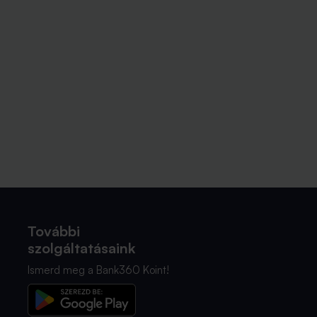
További
szolgáltatásaink
Ismerd meg a Bank360 Koint!