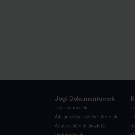
Jogi Dokumentumok
K
Jogi információk
i
Általános Szerződési Feltételek
+
Adatkezelési Tájékoztató
b
Hirdetmények
Mé