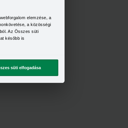
a webforgalom elemzése, a
FELTÉTELEI
omonkövetése, a közösségi
21 év
6 hónap
ból. Az Összes süti
400 000 Ft
kat később is
t szeretnék
szes süti elfogadása