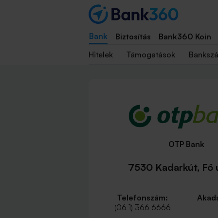
Bank
Biztosítás
Bank360 Koin
Hitelek
Támogatások
Banksz
OTP Bank
7530 Kadarkút, Fő u
Telefonszám:
Akadá
(06 1) 366 6666