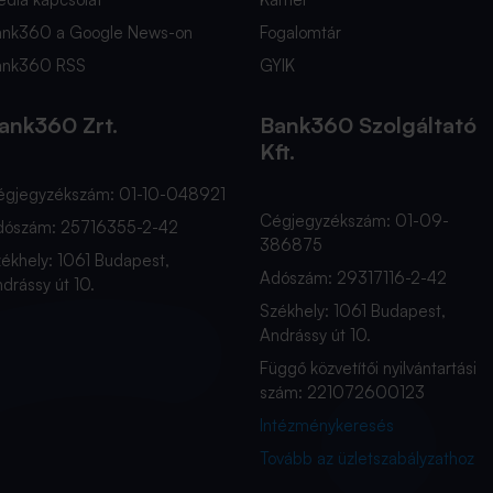
ank360 a Google News-on
Fogalomtár
ank360 RSS
GYIK
ank360 Zrt.
Bank360 Szolgáltató
Kft.
égjegyzékszám: 01-10-048921
Cégjegyzékszám: 01-09-
dószám: 25716355-2-42
386875
ékhely: 1061 Budapest,
Adószám: 29317116-2-42
drássy út 10.
Székhely: 1061 Budapest,
Andrássy út 10.
Függő közvetítői nyilvántartási
szám: 221072600123
Intézménykeresés
Tovább az üzletszabályzathoz