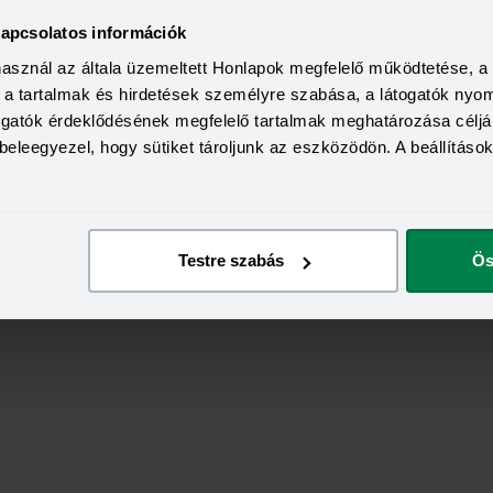
kapcsolatos információk
használ az általa üzemeltett Honlapok megfelelő működtetése, 
KEDVEZMÉNY 
a, a tartalmak és hirdetések személyre szabása, a látogatók ny
Minimum életkor:
HITELÖSSZEG
Minimum munkaviszony:
2 000 000 - 15 000 000 Ft
togatók érdeklődésének megfelelő tartalmak meghatározása céljá
THM
Minimum jövedelem:
beleegyezel, hogy sütiket tároljunk az eszközödön. A beállításo
12,70 - 14,99%
KAMAT
ön
Visszahívás
9,99 - 13,49%
Testre szabás
Ös