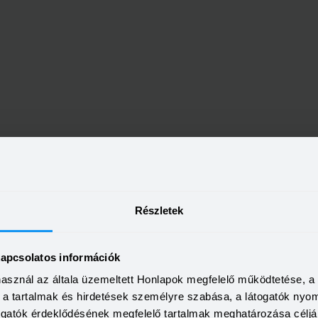
nk bankfiókok Kaposvár tele
Részletek
kapcsolatos információk
7400 Kaposvár, Széchenyi tér 2.
használ az általa üzemeltett Honlapok megfelelő működtetése, 
a, a tartalmak és hirdetések személyre szabása, a látogatók ny
Tovább a fiókoldalra
togatók érdeklődésének megfelelő tartalmak meghatározása céljá