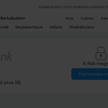
EUR
365,33 HUF
USD
317,06 HUF
ALAPKAMAT
5,7
Bérkalkulátor
Hírek
Tudástár
Kalk
ámlák
Megtakarítások
Vállalat
Hitelkalkulátor
A fiók
meg
Fiók keresése a
 utca 55.