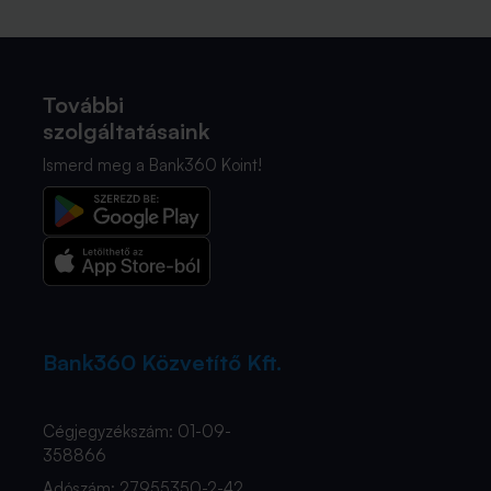
További
szolgáltatásaink
Ismerd meg a Bank360 Koint!
Bank360 Közvetítő Kft.
Cégjegyzékszám: 01-09-
358866
Adószám: 27955350-2-42