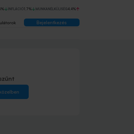
5%
INFLÁCIÓ
1,7%
MUNKANÉLKÜLISÉG
4,4%
Bejelentkezés
ulátorok
szűnt
 közelben