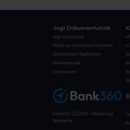
Jogi Dokumentumok
K
Jogi információk
i
Általános Szerződési Feltételek
+
Adatkezelési Tájékoztató
b
Hirdetmények
Mé
Impresszum
B
B
B
Bank360 2026Ⓒ - Minden jog
C
fenntartva.
A