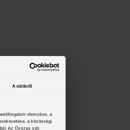
pülésen
A sütikről
a webforgalom elemzése, a
omonkövetése, a közösségi
ból. Az Összes süti