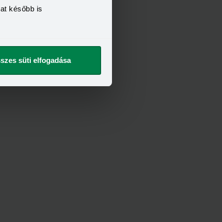
kat később is
szes süti elfogadása