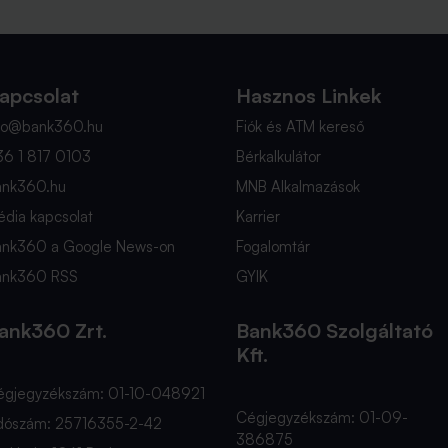
apcsolat
Hasznos Linkek
nfo@bank360.hu
Fiók és ATM kereső
36 1 817 0103
Bérkalkulátor
ank360.hu
MNB Alkalmazások
dia kapcsolat
Karrier
ank360 a Google News-on
Fogalomtár
ank360 RSS
GYIK
ank360 Zrt.
Bank360 Szolgáltató
Kft.
égjegyzékszám: 01-10-048921
Cégjegyzékszám: 01-09-
dószám: 25716355-2-42
386875