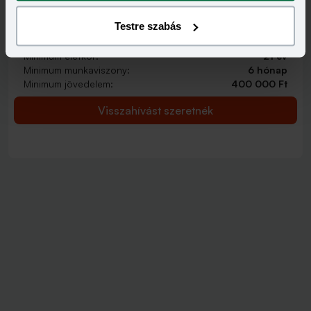
2 000 000 - 15 000 000 Ft
THM
KAMAT
Testre szabás
12,70 - 14,99%
9,99 - 13,49%
KEDVEZMÉNY FELTÉTELEI
Minimum életkor:
21 év
Minimum munkaviszony:
6 hónap
Minimum jövedelem:
400 000 Ft
Visszahívást szeretnék