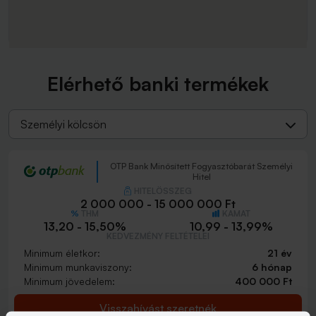
Elérhető banki termékek
Személyi kölcsön
OTP Bank Minősített Fogyasztóbarát Személyi
Hitel
HITELÖSSZEG
2 000 000 - 15 000 000 Ft
THM
KAMAT
13,20 - 15,50%
10,99 - 13,99%
KEDVEZMÉNY FELTÉTELEI
Minimum életkor:
21 év
Minimum munkaviszony:
6 hónap
Minimum jövedelem:
400 000 Ft
Visszahívást szeretnék