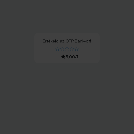
Értékeld
az
OTP Bank
-ot!
5,00
/
1