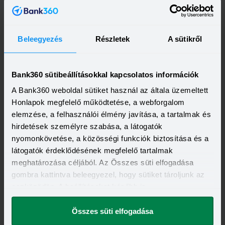
Beleegyezés
Részletek
A sütikről
OTP Bank Személyi kölcsön
HITELÖSSZEG
Bank360 sütibeállításokkal kapcsolatos információk
500 000 - 15 000 000 Ft
THM
KAMAT
A Bank360 weboldal sütiket használ az általa üzemeltett
13,20 - 21,10%
10,99 - 18,49%
KEDVEZMÉNY FELTÉTELEI
Honlapok megfelelő működtetése, a webforgalom
Minimum életkor:
21 év
elemzése, a felhasználói élmény javítása, a tartalmak és
Minimum munkaviszony:
6 hónap
hirdetések személyre szabása, a látogatók
Minimum jövedelem:
214 000 Ft
nyomonkövetése, a közösségi funkciók biztosítása és a
Visszahívást szeretnék
látogatók érdeklődésének megfelelő tartalmak
meghatározása céljából. Az Összes süti elfogadása
gombra kattintva beleegyezel, hogy sütiket tároljunk az
eszközödön. A beállításokat később is
megváltoztathatod.
OTP Otthon Személyi Kölcsön
Összes süti elfogadása
HITELÖSSZEG