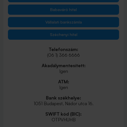
Babaváró hitel
Vállalati bankszámla
Széchenyi hitel
Telefonszám:
(06 1) 366 6666
Akadálymentesített:
Igen
ATM:
Igen
Bank székhelye:
1051 Budapest, Nádor utca 16.
SWIFT kód (BIC):
OTPVHUHB