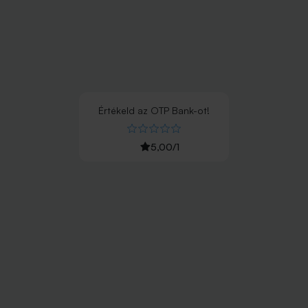
Értékeld
az
OTP Bank
-ot!
5,00
/
1