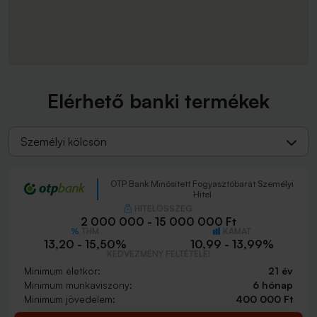
Elérhető banki termékek
Személyi kölcsön
OTP Bank Minősített Fogyasztóbarát Személyi
Hitel
HITELÖSSZEG
2 000 000 - 15 000 000 Ft
THM
KAMAT
13,20 - 15,50%
10,99 - 13,99%
KEDVEZMÉNY FELTÉTELEI
Minimum életkor:
21 év
Minimum munkaviszony:
6 hónap
Minimum jövedelem:
400 000 Ft