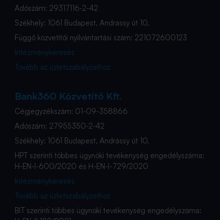
Adószám: 29317116-2-42
Székhely: 1061 Budapest, Andrássy út 10.
Függő közvetítői nyilvántartási szám: 221072600123
Intézménykeresés
Tovább az üzletszabályzathoz
Bank360 Közvetítő Kft.
Cégjegyzékszám: 01-09-358866
Adószám: 27955350-2-42
Székhely: 1061 Budapest, Andrássy út 10.
HPT szerinti többes ügynöki tevékenység engedélyszáma:
H-EN-I-600/2020 és H-EN-I-729/2020
Intézménykeresés
Tovább az üzletszabályzathoz
BIT szerinti többes ügynöki tevékenység engedélyszáma: