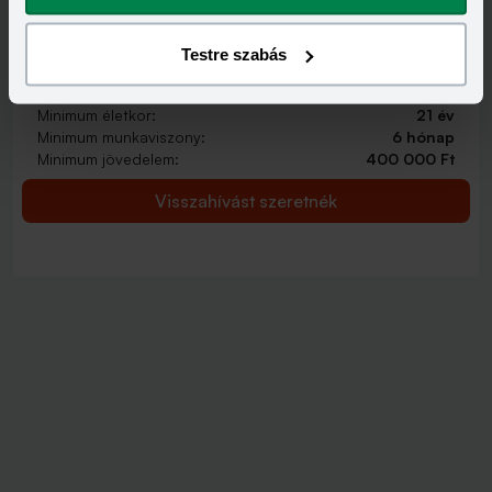
HITELÖSSZEG
2 000 000 - 15 000 000 Ft
Testre szabás
THM
KAMAT
12,70 - 14,99%
9,99 - 13,49%
KEDVEZMÉNY FELTÉTELEI
Minimum életkor:
21 év
Minimum munkaviszony:
6 hónap
Minimum jövedelem:
400 000 Ft
Visszahívást szeretnék