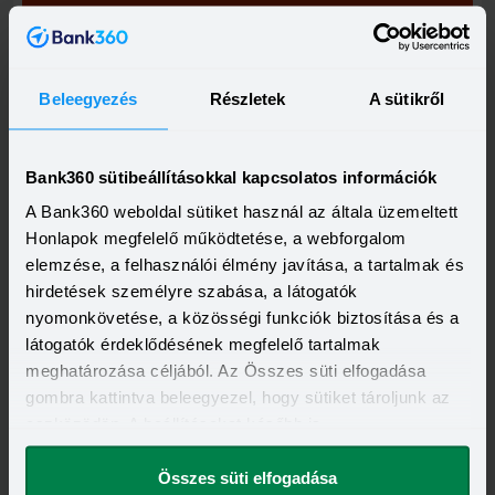
Visszahívást szeretnék
Beleegyezés
Részletek
A sütikről
OTP Bank Személyi kölcsön
HITELÖSSZEG
Bank360 sütibeállításokkal kapcsolatos információk
500 000 - 15 000 000 Ft
THM
KAMAT
A Bank360 weboldal sütiket használ az általa üzemeltett
13,20 - 21,10%
10,99 - 18,49%
Honlapok megfelelő működtetése, a webforgalom
KEDVEZMÉNY FELTÉTELEI
elemzése, a felhasználói élmény javítása, a tartalmak és
Minimum életkor:
21 év
hirdetések személyre szabása, a látogatók
Minimum munkaviszony:
6 hónap
Minimum jövedelem:
214 000 Ft
nyomonkövetése, a közösségi funkciók biztosítása és a
látogatók érdeklődésének megfelelő tartalmak
Visszahívást szeretnék
meghatározása céljából. Az Összes süti elfogadása
gombra kattintva beleegyezel, hogy sütiket tároljunk az
eszközödön. A beállításokat később is
megváltoztathatod.
Összes süti elfogadása
OTP Otthon Személyi Kölcsön