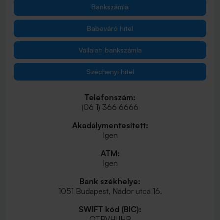
Bankszámla
Babaváró hitel
Vállalati bankszámla
Széchenyi hitel
Telefonszám:
(06 1) 366 6666
Akadálymentesített:
Igen
ATM:
Igen
Bank székhelye:
1051 Budapest, Nádor utca 16.
SWIFT kód (BIC):
OTPVHUHB