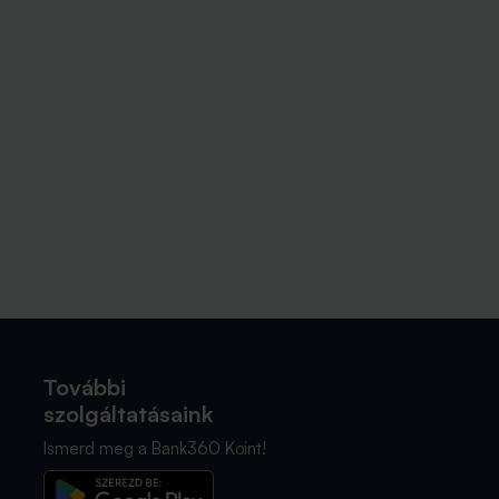
További
szolgáltatásaink
Ismerd meg a Bank360 Koint!