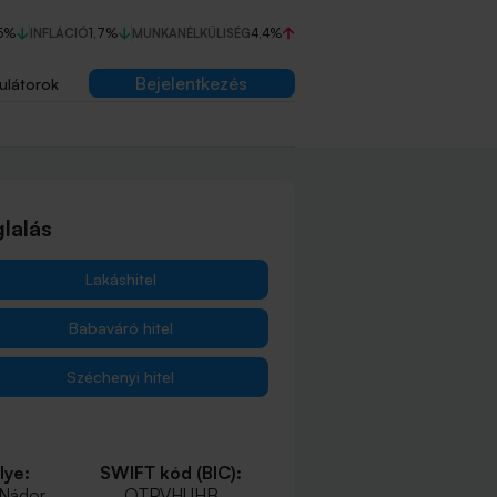
5%
INFLÁCIÓ
1,7%
MUNKANÉLKÜLISÉG
4,4%
Bejelentkezés
ulátorok
lalás
Lakáshitel
Babaváró hitel
Széchenyi hitel
lye:
SWIFT kód (BIC):
 Nádor
OTPVHUHB