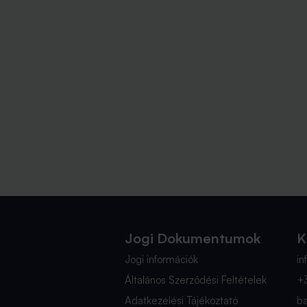
Jogi Dokumentumok
K
Jogi információk
i
Általános Szerződési Feltételek
+
Adatkezelési Tájékoztató
b