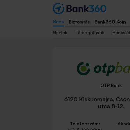
Bank
Biztosítás
Bank360 Koin
Hitelek
Támogatások
Banksz
OTP Bank
6120 Kiskunmajsa, Cson
utca 8-12.
Telefonszám:
Akadá
(06 1) 366 6666