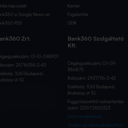
dia kapcsolat
Karrier
ank360 a Google News-on
Fogalomtár
ank360 RSS
GYIK
ank360 Zrt.
Bank360 Szolgáltató
Kft.
égjegyzékszám: 01-10-048921
Cégjegyzékszám: 01-09-
dószám: 25716355-2-42
386875
ékhely: 1061 Budapest,
Adószám: 29317116-2-42
drássy út 10.
Székhely: 1061 Budapest,
Andrássy út 10.
Függő közvetítői nyilvántartási
szám: 221072600123
Intézménykeresés
Tovább az üzletszabályzathoz