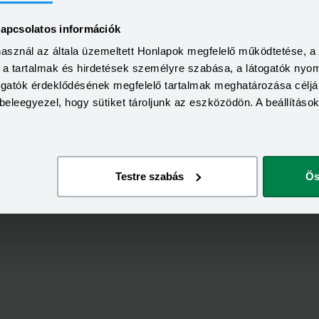
kapcsolatos információk
használ az általa üzemeltett Honlapok megfelelő működtetése, 
KEDVEZMÉNY 
a, a tartalmak és hirdetések személyre szabása, a látogatók ny
Minimum életkor:
HITELÖSSZEG
togatók érdeklődésének megfelelő tartalmak meghatározása céljá
Minimum munkaviszony:
2 000 000 - 15 000 000 Ft
beleegyezel, hogy sütiket tároljunk az eszközödön. A beállításo
THM
Minimum jövedelem:
12,70 - 14,99%
KAMAT
ön
Visszahívás
9,99 - 13,49%
Testre szabás
Ös