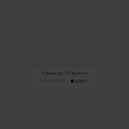
Értékeld
az
OTP Bank
-ot!
5,00
/
1