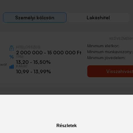
Személyi kölcsön
Lakáshitel
KEDVEZMÉNY 
Minimum életkor:
HITELÖSSZEG
Minimum munkaviszony:
2 000 000 - 15 000 000 Ft
THM
Minimum jövedelem:
13,20 - 15,50%
barát
KAMAT
Visszahívás
10,99 - 13,99%
KEDVEZMÉNY 
Minimum életkor:
HITELÖSSZEG
Minimum munkaviszony:
500 000 - 15 000 000 Ft
THM
Minimum jövedelem:
13,20 - 21,10%
Részletek
KAMAT
n
Visszahívás
10,99 - 18,49%