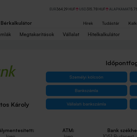
EUR
364,29 HUF
USD
315,78 HUF
ALAPKAMAT
5,7
Bérkalkulátor
Hírek
Tudástár
Kalk
ámlák
Megtakarítások
Vállalat
Hitelkalkulátor
Időpontfog
Személyi kölcsön
Bankszámla
tos Károly
Vállalati bankszámla
lymentesített:
ATM:
Bank székhe
Igen
Igen
1051 Budapest,