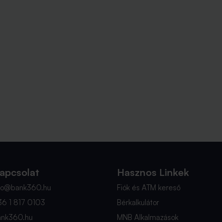
apcsolat
Hasznos Linkek
nfo@bank360.hu
Fiók és ATM kereső
36 1 817 0103
Bérkalkulátor
ank360.hu
MNB Alkalmazások