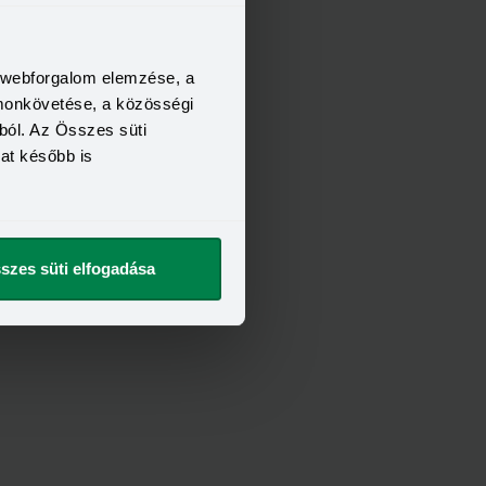
a webforgalom elemzése, a
FELTÉTELEI
omonkövetése, a közösségi
21 év
ból. Az Összes süti
6 hónap
kat később is
400 000 Ft
t szeretnék
szes süti elfogadása