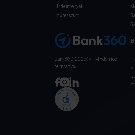
Hirdetmények
Mé
Impresszum
B
B
B
Bank360 2026Ⓒ - Minden jog
C
fenntartva.
A
Sz
An