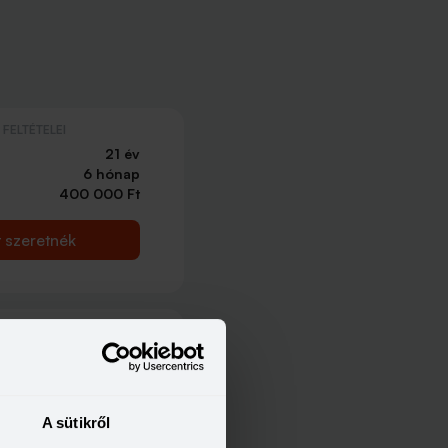
FELTÉTELEI
21 év
6 hónap
400 000 Ft
t szeretnék
FELTÉTELEI
21 év
6 hónap
214 000 Ft
A sütikről
t szeretnék