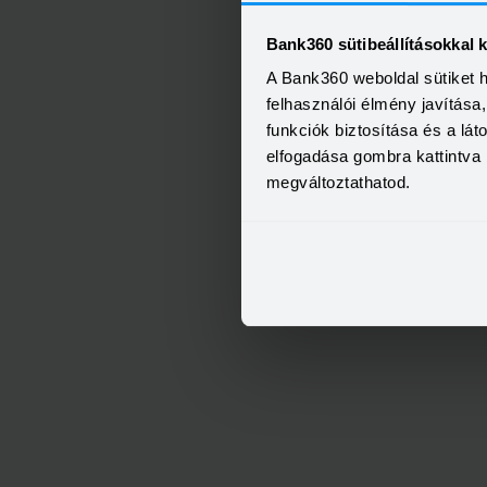
Bank360 sütibeállításokkal 
A Bank360 weboldal sütiket 
felhasználói élmény javítás
funkciók biztosítása és a lá
elfogadása gombra kattintva 
megváltoztathatod.
OTP Otthon Személyi Kölcs