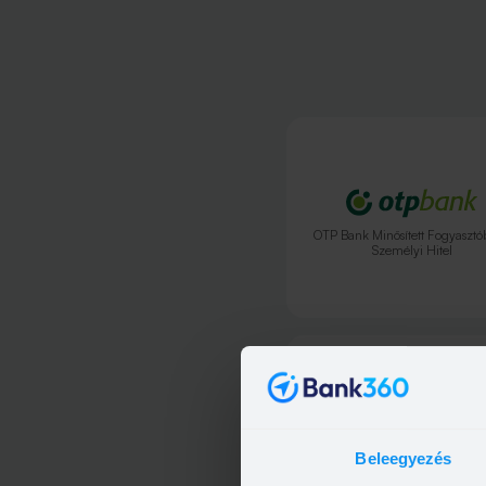
OTP Bank Minősített Fogyasztó
Személyi Hitel
Beleegyezés
OTP Bank Személyi kölcsö