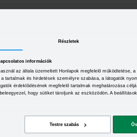
Részletek
kapcsolatos információk
használ az általa üzemeltett Honlapok megfelelő működtetése, 
a, a tartalmak és hirdetések személyre szabása, a látogatók ny
togatók érdeklődésének megfelelő tartalmak meghatározása céljá
beleegyezel, hogy sütiket tároljunk az eszközödön. A beállításo
Testre szabás
Ös