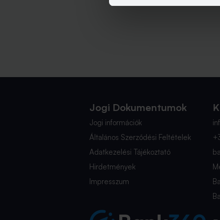
Jogi Dokumentumok
K
Jogi információk
i
Általános Szerződési Feltételek
+
Adatkezelési Tájékoztató
b
Hirdetmények
Mé
Impresszum
B
B