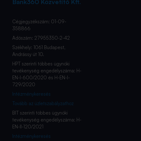
Bank360 Közvetítő Kft.
Cégjegyzékszám: 01-09-
358866
Adószám: 27955350-2-42
Székhely: 1061 Budapest,
Andrássy út 10.
HPT szerinti többes ügynöki
tevékenység engedélyszáma: H-
EN-I-600/2020 és H-EN-I-
729/2020
Intézménykeresés
Tovább az üzletszabályzathoz
BIT szerinti többes ügynöki
tevékenység engedélyszáma: H-
EN-II-120/2021
Intézménykeresés