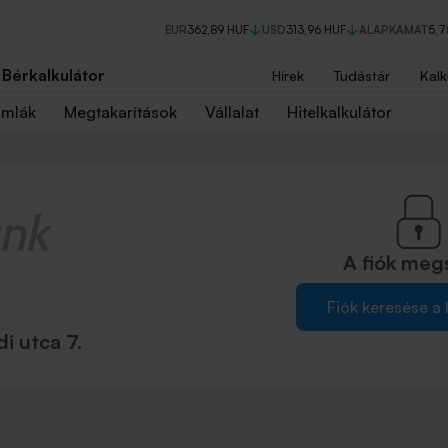
EUR
362,89 HUF
USD
313,96 HUF
ALAPKAMAT
5,
Bérkalkulátor
Hírek
Tudástár
Kalk
ámlák
Megtakarítások
Vállalat
Hitelkalkulátor
A fiók
meg
Fiók keresése a
i utca 7.