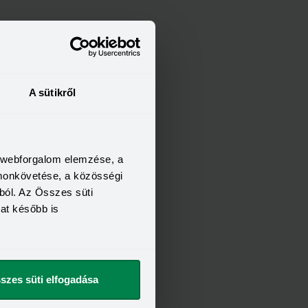
A sütikről
a webforgalom elemzése, a
omonkövetése, a közösségi
ból. Az Összes süti
kat később is
szes süti elfogadása