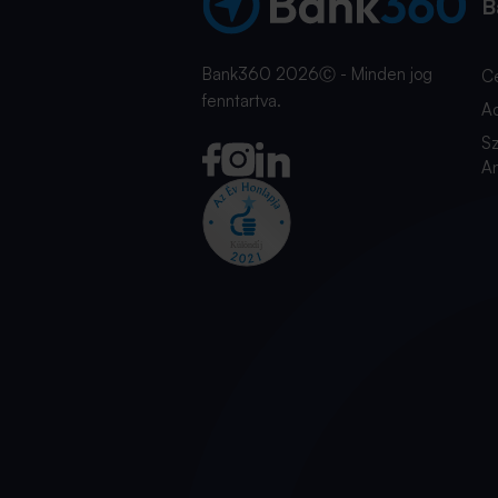
B
Bank360 2026Ⓒ - Minden jog
C
fenntartva.
A
Sz
An