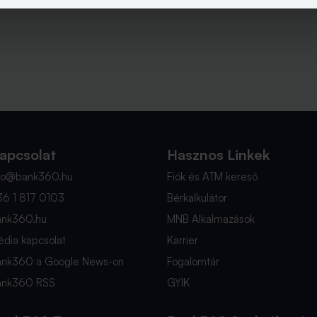
apcsolat
Hasznos Linkek
nfo@bank360.hu
Fiók és ATM kereső
36 1 817 0103
Bérkalkulátor
ank360.hu
MNB Alkalmazások
dia kapcsolat
Karrier
ank360 a Google News-on
Fogalomtár
ank360 RSS
GYIK