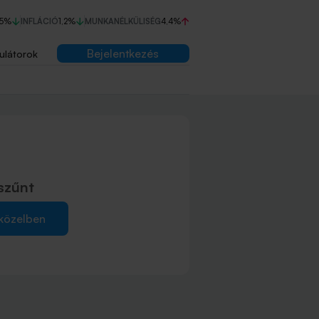
75%
INFLÁCIÓ
1,2%
MUNKANÉLKÜLISÉG
4,4%
Bejelentkezés
ulátorok
szűnt
 közelben