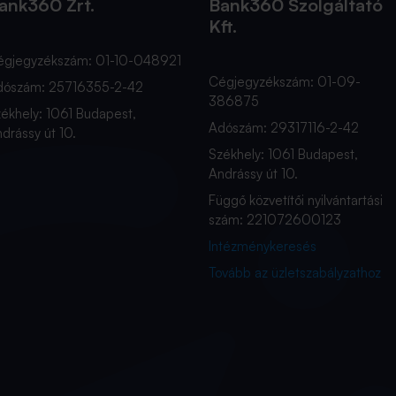
ank360 Zrt.
Bank360 Szolgáltató
Kft.
égjegyzékszám: 01-10-048921
Cégjegyzékszám: 01-09-
dószám: 25716355-2-42
386875
ékhely: 1061 Budapest,
Adószám: 29317116-2-42
drássy út 10.
Székhely: 1061 Budapest,
Andrássy út 10.
Függő közvetítői nyilvántartási
szám: 221072600123
Intézménykeresés
Tovább az üzletszabályzathoz