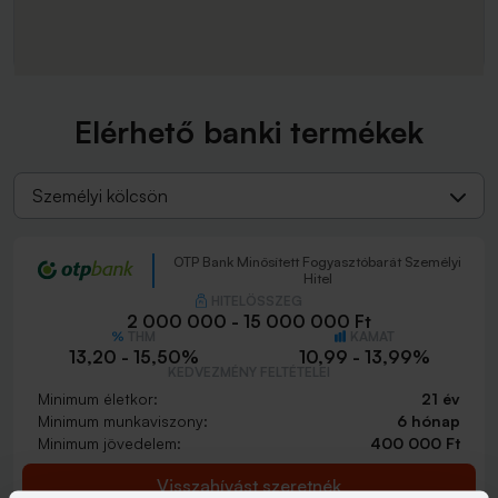
Elérhető banki termékek
Személyi kölcsön
OTP Bank Minősített Fogyasztóbarát Személyi
Hitel
HITELÖSSZEG
2 000 000 - 15 000 000 Ft
THM
KAMAT
13,20 - 15,50%
10,99 - 13,99%
KEDVEZMÉNY FELTÉTELEI
Minimum életkor:
21 év
Minimum munkaviszony:
6 hónap
Minimum jövedelem:
400 000 Ft
Visszahívást szeretnék