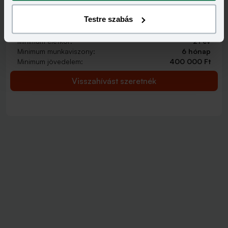
2 000 000 - 15 000 000 Ft
THM
KAMAT
Testre szabás
12,70 - 14,99%
9,99 - 13,49%
KEDVEZMÉNY FELTÉTELEI
Minimum életkor:
21 év
Minimum munkaviszony:
6 hónap
Minimum jövedelem:
400 000 Ft
Visszahívást szeretnék