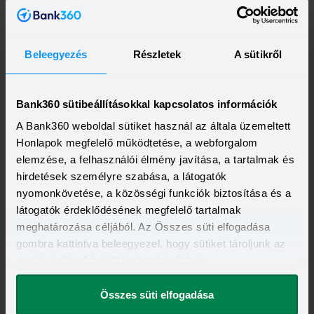
Beleegyezés
Részletek
A sütikről
OTP Bank Személyi kölcsön
HITELÖSSZEG
Bank360 sütibeállításokkal kapcsolatos információk
500 000 - 15 000 000 Ft
THM
KAMAT
A Bank360 weboldal sütiket használ az általa üzemeltett
13,20 - 21,10%
10,99 - 18,49%
KEDVEZMÉNY FELTÉTELEI
Honlapok megfelelő működtetése, a webforgalom
Minimum életkor:
21 év
elemzése, a felhasználói élmény javítása, a tartalmak és
Minimum munkaviszony:
6 hónap
hirdetések személyre szabása, a látogatók
Minimum jövedelem:
214 000 Ft
nyomonkövetése, a közösségi funkciók biztosítása és a
Visszahívást szeretnék
látogatók érdeklődésének megfelelő tartalmak
meghatározása céljából. Az Összes süti elfogadása
gombra kattintva beleegyezel, hogy sütiket tároljunk az
eszközödön. A beállításokat később is
megváltoztathatod.
OTP Otthon Személyi Kölcsön
Összes süti elfogadása
HITELÖSSZEG