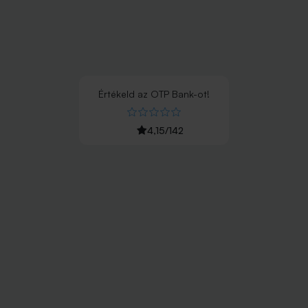
Értékeld
az
OTP Bank
-ot!
4,15
/
142