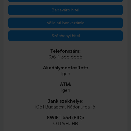
Babaváró hitel
Vállalati bankszámla
Széchenyi hitel
Telefonszám:
(06 1) 366 6666
Akadálymentesített:
Igen
ATM:
Igen
Bank székhelye:
1051 Budapest, Nádor utca 16.
SWIFT kód (BIC):
OTPVHUHB