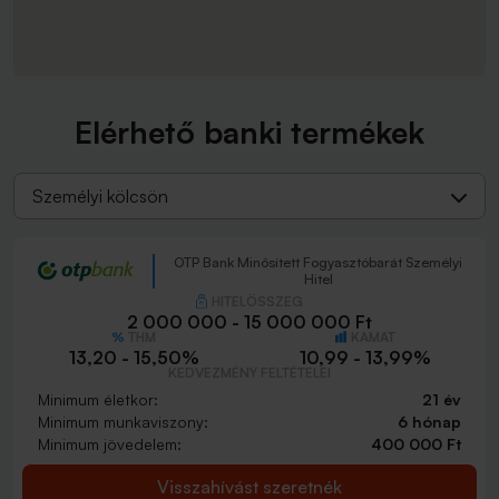
Elérhető banki termékek
Személyi kölcsön
OTP Bank Minősített Fogyasztóbarát Személyi
Hitel
HITELÖSSZEG
2 000 000 - 15 000 000 Ft
THM
KAMAT
13,20 - 15,50%
10,99 - 13,99%
KEDVEZMÉNY FELTÉTELEI
Minimum életkor:
21 év
Minimum munkaviszony:
6 hónap
Minimum jövedelem:
400 000 Ft
Visszahívást szeretnék