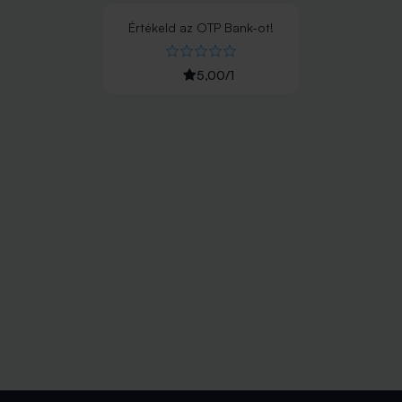
Értékeld
az
OTP Bank
-ot!
5,00
/
1