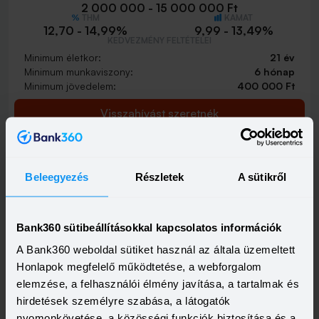
2 000 000 - 15 000 000 Ft
THM
KAMAT
12,70 - 14,99%
9,99 - 13,49%
KEDVEZMÉNY FELTÉTELEI
Minimum életkor:
21 év
Minimum munkaviszony:
6 hónap
Minimum jövedelem:
400 000 Ft
Visszahívást szeretnék
Beleegyezés
Részletek
A sütikről
Bank360 sütibeállításokkal kapcsolatos információk
A Bank360 weboldal sütiket használ az általa üzemeltett
Honlapok megfelelő működtetése, a webforgalom
elemzése, a felhasználói élmény javítása, a tartalmak és
hirdetések személyre szabása, a látogatók
nyomonkövetése, a közösségi funkciók biztosítása és a