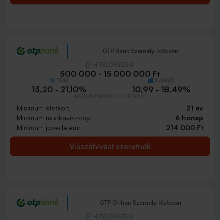
OTP Bank Személyi kölcsön
HITELÖSSZEG
500 000 - 15 000 000 Ft
THM
KAMAT
13,20 - 21,10%
10,99 - 18,49%
KEDVEZMÉNY FELTÉTELEI
Minimum életkor:
21 év
Minimum munkaviszony:
6 hónap
Minimum jövedelem:
214 000 Ft
Visszahívást szeretnék
OTP Otthon Személyi Kölcsön
HITELÖSSZEG