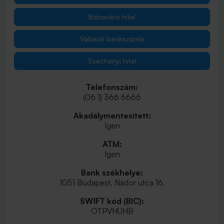
Babaváró hitel
Vállalati bankszámla
Széchenyi hitel
Telefonszám:
(06 1) 366 6666
Akadálymentesített:
Igen
ATM:
Igen
Bank székhelye:
1051 Budapest, Nádor utca 16.
SWIFT kód (BIC):
OTPVHUHB