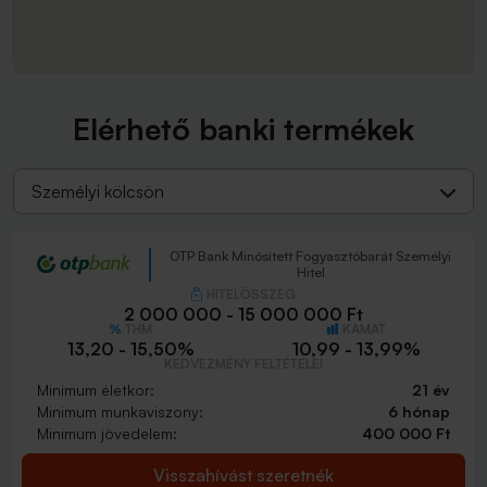
Elérhető banki termékek
Személyi kölcsön
OTP Bank Minősített Fogyasztóbarát Személyi
Hitel
HITELÖSSZEG
2 000 000 - 15 000 000 Ft
THM
KAMAT
13,20 - 15,50%
10,99 - 13,99%
KEDVEZMÉNY FELTÉTELEI
Minimum életkor:
21 év
Minimum munkaviszony:
6 hónap
Minimum jövedelem:
400 000 Ft
Visszahívást szeretnék