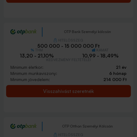
OTP Bank Személyi kölcsön
HITELÖSSZEG
500 000 - 15 000 000 Ft
THM
KAMAT
13,20 - 21,10%
10,99 - 18,49%
KEDVEZMÉNY FELTÉTELEI
Minimum életkor:
21 év
Minimum munkaviszony:
6 hónap
Minimum jövedelem:
214 000 Ft
Visszahívást szeretnék
OTP Otthon Személyi Kölcsön
HITELÖSSZEG