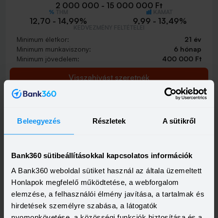
2 000 000 - 15 000 000 Ft
THM
KAMAT
12,70 - 14,99%
9,99 - 13,49%
KEDVEZMÉNY FELTÉTELEI
Minimum életkor:
21 év
Minimum munkaviszony:
6 hónap
Minimum jövedelem:
400 000 Ft
Visszahívást szeretnék
Beleegyezés
Részletek
A sütikről
Bank360 sütibeállításokkal kapcsolatos információk
A Bank360 weboldal sütiket használ az általa üzemeltett
Honlapok megfelelő működtetése, a webforgalom
elemzése, a felhasználói élmény javítása, a tartalmak és
hirdetések személyre szabása, a látogatók
nyomonkövetése, a közösségi funkciók biztosítása és a