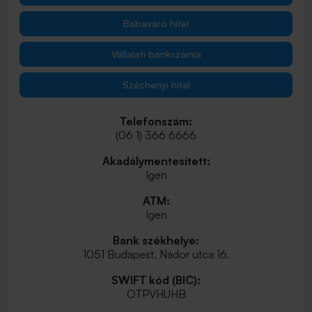
Babaváró hitel
Vállalati bankszámla
Széchenyi hitel
Telefonszám:
(06 1) 366 6666
Akadálymentesített:
Igen
ATM:
Igen
Bank székhelye:
1051 Budapest, Nádor utca 16.
SWIFT kód (BIC):
OTPVHUHB