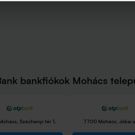
ank bankfiókok Mohács telep
ohács, Széchenyi tér 1.
7700 Mohács, Jókai ut