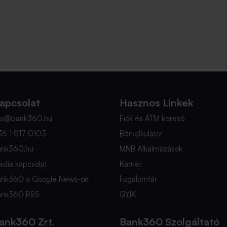
apcsolat
Hasznos Linkek
nfo@bank360.hu
Fiók és ATM kereső
36 1 817 0103
Bérkalkulátor
ank360.hu
MNB Alkalmazások
dia kapcsolat
Karrier
ank360 a Google News-on
Fogalomtár
ank360 RSS
GYIK
ank360 Zrt.
Bank360 Szolgáltató