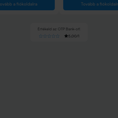
ovább a fiókoldalra
Tovább a fiókoldal
Értékeld
az
OTP Bank
-ot!
5,00
/
1