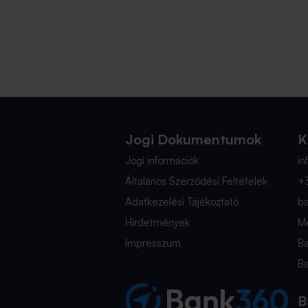
Jogi Dokumentumok
K
Jogi információk
i
Általános Szerződési Feltételek
+
Adatkezelési Tájékoztató
b
Hirdetmények
Mé
Impresszum
B
B
B