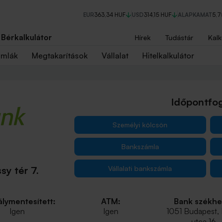
EUR
363,34 HUF
USD
314,15 HUF
ALAPKAMAT
5,
Bérkalkulátor
Hírek
Tudástár
Kalk
ámlák
Megtakarítások
Vállalat
Hitelkalkulátor
Időpontfog
Személyi kölcsön
Bankszámla
Vállalati bankszámla
y tér 7.
lymentesített:
ATM:
Bank székhe
Igen
Igen
1051 Budapest,
utca 16.