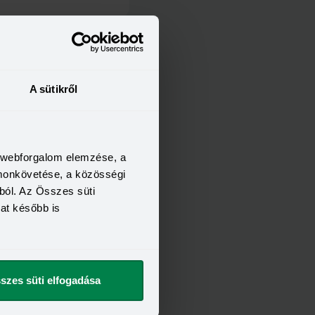
FELTÉTELEI
21 év
6 hónap
A sütikről
400 000 Ft
t szeretnék
a webforgalom elemzése, a
omonkövetése, a közösségi
ból. Az Összes süti
kat később is
szes süti elfogadása