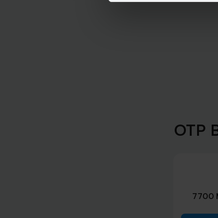
OTP B
7700 M