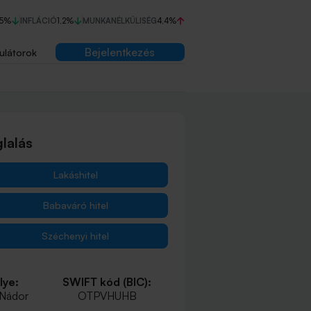
75%
INFLÁCIÓ
1,2%
MUNKANÉLKÜLISÉG
4,4%
Bejelentkezés
ulátorok
lalás
Lakáshitel
Babaváró hitel
Széchenyi hitel
lye:
SWIFT kód (BIC):
 Nádor
OTPVHUHB