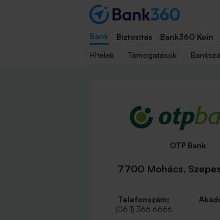
Bank
Biztosítás
Bank360 Koin
Hitelek
Támogatások
Banksz
OTP Bank
7700 Mohács, Szepess
Telefonszám:
Akadá
(06 1) 366 6666