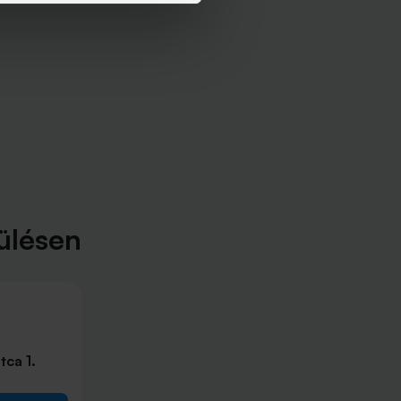
ülésen
ca 1.