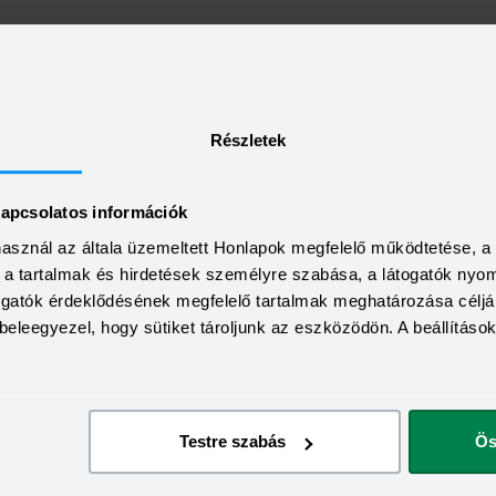
KEDVEZMÉNY 
Minimum életkor:
HITELÖSSZEG
Minimum munkaviszony:
2 000 000 - 15 000 000 Ft
THM
Részletek
Minimum jövedelem:
12,70 - 14,99%
KAMAT
ön
Visszahívás
9,99 - 13,49%
kapcsolatos információk
használ az általa üzemeltett Honlapok megfelelő működtetése, 
a, a tartalmak és hirdetések személyre szabása, a látogatók ny
togatók érdeklődésének megfelelő tartalmak meghatározása céljá
beleegyezel, hogy sütiket tároljunk az eszközödön. A beállításo
Testre szabás
Ös