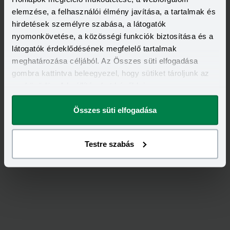
2 000 000 - 15 000 000 Ft
elemzése, a felhasználói élmény javítása, a tartalmak és
THM
KAMAT
12,70 - 14,99%
9,99 - 13,49%
hirdetések személyre szabása, a látogatók
KEDVEZMÉNY FELTÉTELEI
nyomonkövetése, a közösségi funkciók biztosítása és a
Minimum életkor:
21 év
látogatók érdeklődésének megfelelő tartalmak
Minimum munkaviszony:
6 hónap
meghatározása céljából. Az Összes süti elfogadása
Minimum jövedelem:
400 000 Ft
gombra kattintva beleegyezel, hogy sütiket tároljunk az
Visszahívást szeretnék
eszközödön. A beállításokat később is
megváltoztathatod.
Összes süti elfogadása
Testre szabás