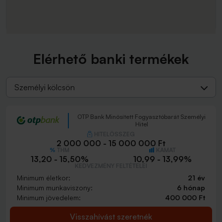
Elérhető banki termékek
Személyi kölcsön
OTP Bank Minősített Fogyasztóbarát Személyi
Hitel
HITELÖSSZEG
2 000 000 - 15 000 000 Ft
THM
KAMAT
13,20 - 15,50%
10,99 - 13,99%
KEDVEZMÉNY FELTÉTELEI
Minimum életkor:
21 év
Minimum munkaviszony:
6 hónap
Minimum jövedelem:
400 000 Ft
Visszahívást szeretnék