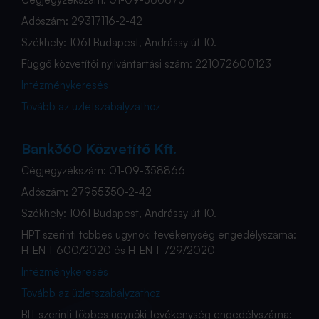
Adószám: 29317116-2-42
Székhely: 1061 Budapest, Andrássy út 10.
Függő közvetítői nyilvántartási szám: 221072600123
Intézménykeresés
Tovább az üzletszabályzathoz
Bank360 Közvetítő Kft.
Cégjegyzékszám: 01-09-358866
Adószám: 27955350-2-42
Székhely: 1061 Budapest, Andrássy út 10.
HPT szerinti többes ügynöki tevékenység engedélyszáma:
H-EN-I-600/2020 és H-EN-I-729/2020
Intézménykeresés
Tovább az üzletszabályzathoz
BIT szerinti többes ügynöki tevékenység engedélyszáma: