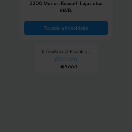
2200 Monor, Kossuth Lajos utca
88/B.
Tovább a fiókoldalra
Értékeld
az
OTP Bank
-ot!
5,00
/
1