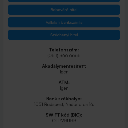
Babaváró hitel
Vállalati bankszámla
Széchenyi hitel
Telefonszám:
(06 1) 366 6666
Akadálymentesített:
Igen
ATM:
Igen
Bank székhelye:
1051 Budapest, Nádor utca 16.
SWIFT kód (BIC):
OTPVHUHB