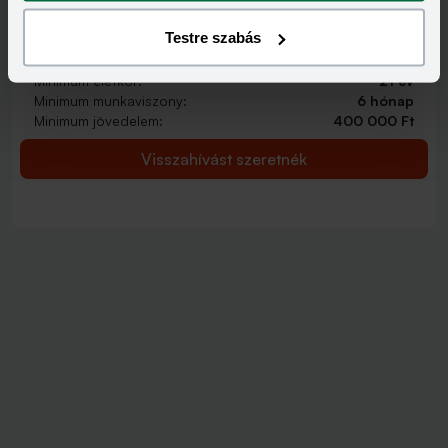
2 000 000 - 15 000 000 Ft
THM
KAMAT
Testre szabás
12,70 - 14,99%
9,99 - 13,49%
KEDVEZMÉNY FELTÉTELEI
Minimum életkor:
21 év
Minimum munkaviszony:
6 hónap
Minimum jövedelem:
400 000 Ft
Visszahívást szeretnék