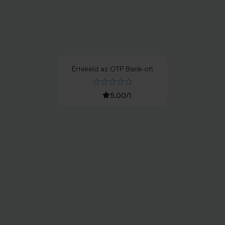
Értékeld
az
OTP Bank
-ot!
5,00
/
1