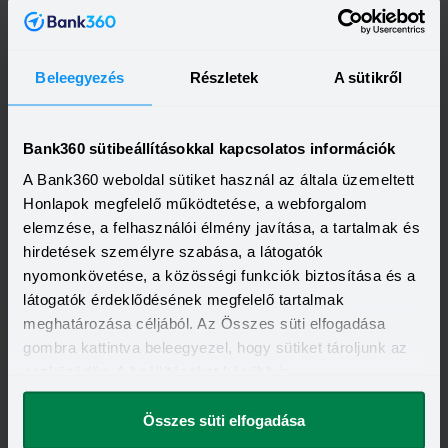
Beleegyezés
Részletek
A sütikről
OTP Bank Személyi kölcsön
HITELÖSSZEG
Bank360 sütibeállításokkal kapcsolatos információk
500 000 - 15 000 000 Ft
THM
KAMAT
A Bank360 weboldal sütiket használ az általa üzemeltett
13,20 - 21,10%
10,99 - 18,49%
KEDVEZMÉNY FELTÉTELEI
Honlapok megfelelő működtetése, a webforgalom
Minimum életkor:
21 év
elemzése, a felhasználói élmény javítása, a tartalmak és
Minimum munkaviszony:
6 hónap
hirdetések személyre szabása, a látogatók
Minimum jövedelem:
214 000 Ft
nyomonkövetése, a közösségi funkciók biztosítása és a
Visszahívást szeretnék
látogatók érdeklődésének megfelelő tartalmak
meghatározása céljából. Az Összes süti elfogadása
gombra kattintva beleegyezel, hogy sütiket tároljunk az
eszközödön. A beállításokat később is
megváltoztathatod.
OTP Otthon Személyi Kölcsön
Összes süti elfogadása
HITELÖSSZEG