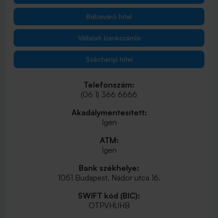
Babaváró hitel
Vállalati bankszámla
Széchenyi hitel
Telefonszám:
(06 1) 366 6666
Akadálymentesített:
Igen
ATM:
Igen
Bank székhelye:
1051 Budapest, Nádor utca 16.
SWIFT kód (BIC):
OTPVHUHB