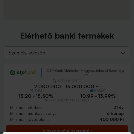
Elérhető banki termékek
Személyi kölcsön
OTP Bank Minősített Fogyasztóbarát Személyi
Hitel
HITELÖSSZEG
2 000 000 - 15 000 000 Ft
THM
KAMAT
13,20 - 15,50%
10,99 - 13,99%
KEDVEZMÉNY FELTÉTELEI
Minimum életkor:
21 év
Minimum munkaviszony:
6 hónap
Minimum jövedelem:
400 000 Ft
Visszahívást szeretnék