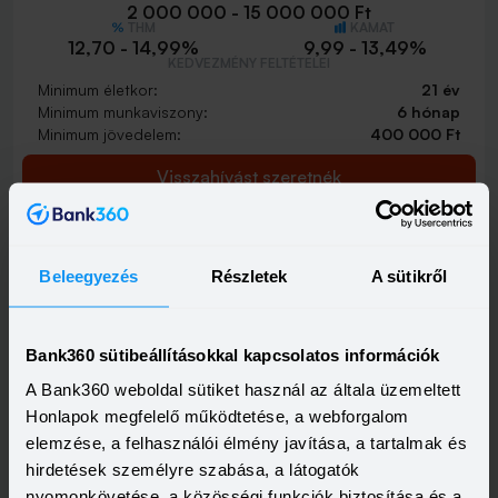
2 000 000 - 15 000 000 Ft
THM
KAMAT
12,70 - 14,99%
9,99 - 13,49%
KEDVEZMÉNY FELTÉTELEI
Minimum életkor:
21 év
Minimum munkaviszony:
6 hónap
Minimum jövedelem:
400 000 Ft
Visszahívást szeretnék
Beleegyezés
Részletek
A sütikről
Bank360 sütibeállításokkal kapcsolatos információk
A Bank360 weboldal sütiket használ az általa üzemeltett
Honlapok megfelelő működtetése, a webforgalom
elemzése, a felhasználói élmény javítása, a tartalmak és
hirdetések személyre szabása, a látogatók
nyomonkövetése, a közösségi funkciók biztosítása és a