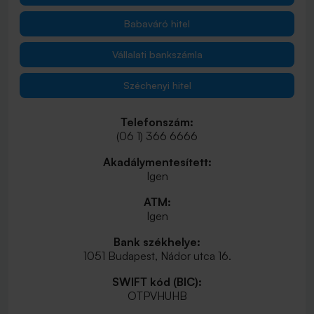
Babaváró hitel
Vállalati bankszámla
Széchenyi hitel
Telefonszám:
(06 1) 366 6666
Akadálymentesített:
Igen
ATM:
Igen
Bank székhelye:
1051 Budapest, Nádor utca 16.
SWIFT kód (BIC):
OTPVHUHB