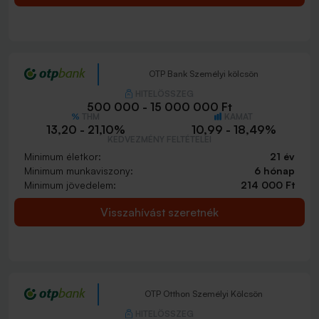
OTP Bank Személyi kölcsön
HITELÖSSZEG
500 000 - 15 000 000 Ft
THM
KAMAT
13,20 - 21,10%
10,99 - 18,49%
KEDVEZMÉNY FELTÉTELEI
Minimum életkor:
21 év
Minimum munkaviszony:
6 hónap
Minimum jövedelem:
214 000 Ft
Visszahívást szeretnék
OTP Otthon Személyi Kölcsön
HITELÖSSZEG