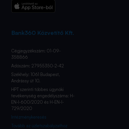
Bank360 Közvetítő Kft.
Cégjegyzékszám: 01-09-
358866
Adószám: 27955350-2-42
Székhely: 1061 Budapest,
Andrássy út 10.
HPT szerinti többes ügynöki
tevékenység engedélyszáma: H-
EN-I-600/2020 és H-EN-I-
729/2020
Intézménykeresés
Tovább az üzletszabályzathoz