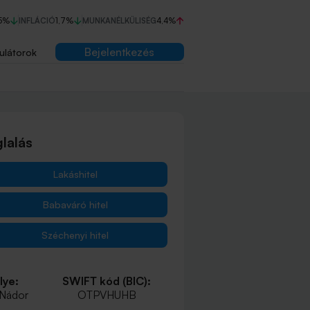
5%
INFLÁCIÓ
1,7%
MUNKANÉLKÜLISÉG
4,4%
Bejelentkezés
ulátorok
lalás
Lakáshitel
Babaváró hitel
Széchenyi hitel
lye:
SWIFT kód (BIC):
 Nádor
OTPVHUHB