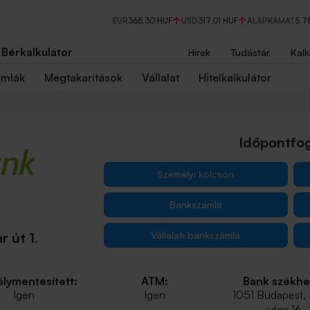
EUR
365,30 HUF
USD
317,01 HUF
ALAPKAMAT
5,7
Bérkalkulátor
Hírek
Tudástár
Kalk
ámlák
Megtakarítások
Vállalat
Hitelkalkulátor
Időpontfog
Személyi kölcsön
Bankszámla
Vállalati bankszámla
 út 1.
lymentesített:
ATM:
Bank székhe
Igen
Igen
1051 Budapest,
utca 16.