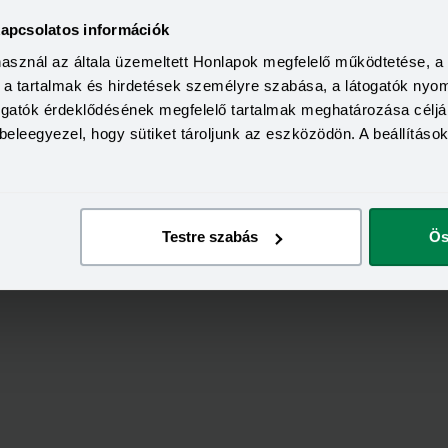
kapcsolatos információk
használ az általa üzemeltett Honlapok megfelelő működtetése, 
KEDVEZMÉNY 
a, a tartalmak és hirdetések személyre szabása, a látogatók ny
Minimum életkor:
HITELÖSSZEG
Minimum munkaviszony:
2 000 000 - 15 000 000 Ft
togatók érdeklődésének megfelelő tartalmak meghatározása céljá
THM
Minimum jövedelem:
beleegyezel, hogy sütiket tároljunk az eszközödön. A beállításo
12,70 - 14,99%
KAMAT
ön
Visszahívás
9,99 - 13,49%
Testre szabás
Ös