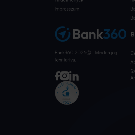
Impresszum
B
B
B
Bank360 2026Ⓒ - Minden jog
C
fenntartva.
A
Sz
An