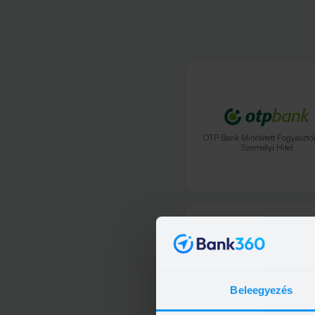
OTP Bank Minősített Fogyasztó
Személyi Hitel
OTP Bank Személyi kölcsö
Beleegyezés