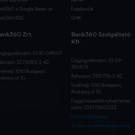
ank360 a Google News-on
Fogalomtár
ank360 RSS
GYIK
ank360 Zrt.
Bank360 Szolgáltató
Kft.
égjegyzékszám: 01-10-048921
Cégjegyzékszám: 01-09-
dószám: 25716355-2-42
386875
ékhely: 1061 Budapest,
Adószám: 29317116-2-42
drássy út 10.
Székhely: 1061 Budapest,
Andrássy út 10.
Függő közvetítői nyilvántartási
szám: 221072600123
Intézménykeresés
Tovább az üzletszabályzathoz