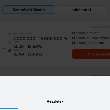
Személyi kölcsön
Lakáshitel
KEDVEZMÉNY 
Minimum életkor:
HITELÖSSZEG
Minimum munkaviszony:
2 000 000 - 15 000 000 Ft
THM
Minimum jövedelem:
13,20 - 15,50%
barát
KAMAT
Visszahívás
10,99 - 13,99%
KEDVEZMÉNY 
Minimum életkor:
HITELÖSSZEG
Minimum munkaviszony:
500 000 - 15 000 000 Ft
THM
Minimum jövedelem:
13,20 - 21,10%
KAMAT
n
Részletek
Visszahívás
10,99 - 18,49%