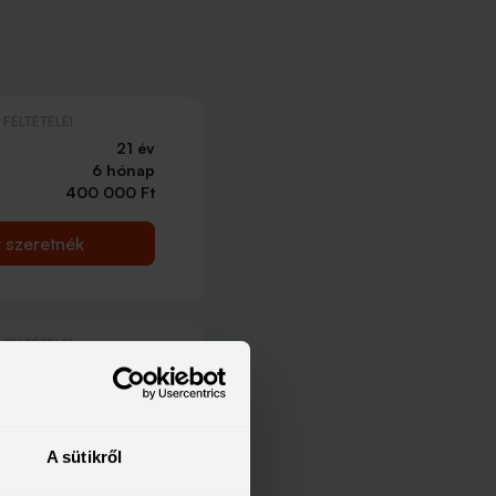
FELTÉTELEI
21 év
6 hónap
400 000 Ft
t szeretnék
FELTÉTELEI
21 év
6 hónap
214 000 Ft
A sütikről
t szeretnék