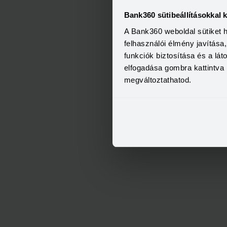
Bank360 sütibeállításokkal 
A Bank360 weboldal sütiket 
felhasználói élmény javítás
funkciók biztosítása és a lá
elfogadása gombra kattintva 
megváltoztathatod.
OTP Otthon Személyi Kölcs