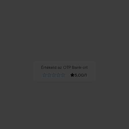
Értékeld
az
OTP Bank
-ot!
5,00
/
1