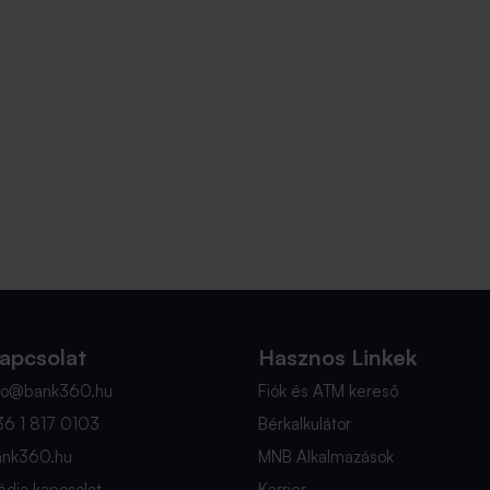
apcsolat
Hasznos Linkek
nfo@bank360.hu
Fiók és ATM kereső
36 1 817 0103
Bérkalkulátor
ank360.hu
MNB Alkalmazások
dia kapcsolat
Karrier