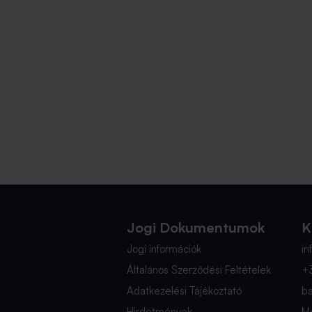
Jogi Dokumentumok
K
Jogi információk
i
Általános Szerződési Feltételek
+
Adatkezelési Tájékoztató
b
Hirdetmények
Mé