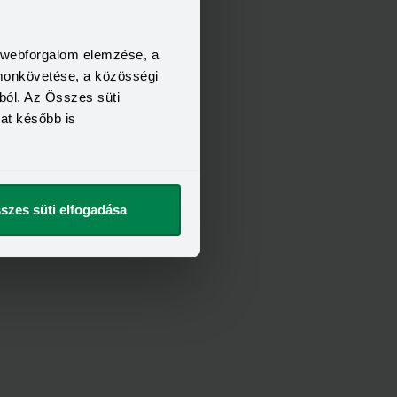
a webforgalom elemzése, a
FELTÉTELEI
omonkövetése, a közösségi
21 év
6 hónap
ból. Az Összes süti
400 000 Ft
kat később is
t szeretnék
szes süti elfogadása