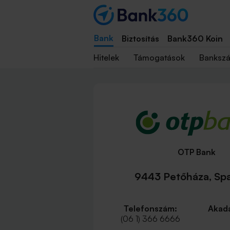
Bank
Biztosítás
Bank360 Koin
Hitelek
Támogatások
Banksz
OTP Bank
9443 Petőháza, Spar
Telefonszám:
Akadá
(06 1) 366 6666