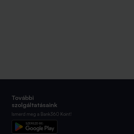
További
szolgáltatásaink
Ismerd meg a Bank360 Koint!