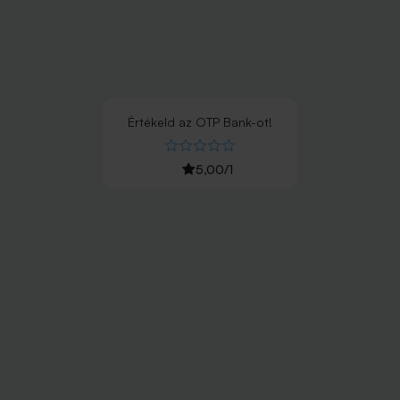
Értékeld
az
OTP Bank
-ot!
5,00
/
1