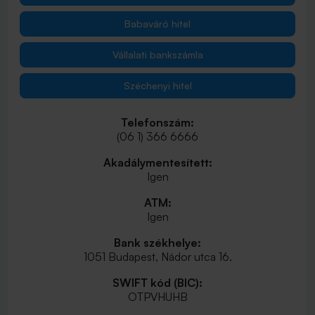
Babaváró hitel
Vállalati bankszámla
Széchenyi hitel
Telefonszám:
(06 1) 366 6666
Akadálymentesített:
Igen
ATM:
Igen
Bank székhelye:
1051 Budapest, Nádor utca 16.
SWIFT kód (BIC):
OTPVHUHB