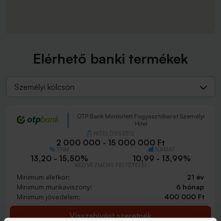
Elérhető banki termékek
Személyi kölcsön
OTP Bank Minősített Fogyasztóbarát Személyi
Hitel
HITELÖSSZEG
2 000 000 - 15 000 000 Ft
THM
KAMAT
13,20 - 15,50%
10,99 - 13,99%
KEDVEZMÉNY FELTÉTELEI
Minimum életkor:
21 év
Minimum munkaviszony:
6 hónap
Minimum jövedelem:
400 000 Ft
Visszahívást szeretnék