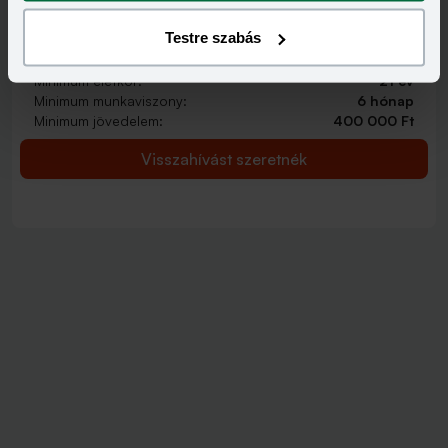
2 000 000 - 15 000 000 Ft
THM
KAMAT
Testre szabás
12,70 - 14,99%
9,99 - 13,49%
KEDVEZMÉNY FELTÉTELEI
Minimum életkor:
21 év
Minimum munkaviszony:
6 hónap
Minimum jövedelem:
400 000 Ft
Visszahívást szeretnék