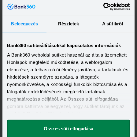
Beleegyezés
Részletek
A sütikről
OTP Bank Személyi kölcsön
HITELÖSSZEG
Bank360 sütibeállításokkal kapcsolatos információk
500 000 - 15 000 000 Ft
THM
KAMAT
A Bank360 weboldal sütiket használ az általa üzemeltett
13,20 - 21,10%
10,99 - 18,49%
KEDVEZMÉNY FELTÉTELEI
Honlapok megfelelő működtetése, a webforgalom
Minimum életkor:
21 év
elemzése, a felhasználói élmény javítása, a tartalmak és
Minimum munkaviszony:
6 hónap
hirdetések személyre szabása, a látogatók
Minimum jövedelem:
214 000 Ft
nyomonkövetése, a közösségi funkciók biztosítása és a
Visszahívást szeretnék
látogatók érdeklődésének megfelelő tartalmak
meghatározása céljából. Az Összes süti elfogadása
gombra kattintva beleegyezel, hogy sütiket tároljunk az
eszközödön. A beállításokat később is
megváltoztathatod.
OTP Otthon Személyi Kölcsön
Összes süti elfogadása
HITELÖSSZEG