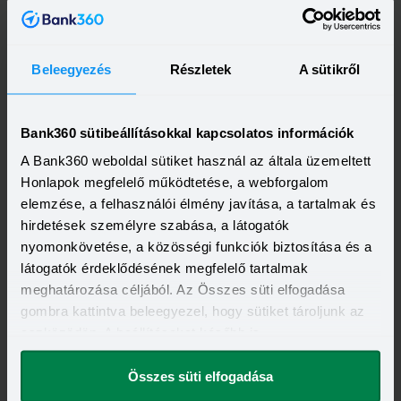
Beleegyezés
Részletek
A sütikről
OTP Bank Személyi kölcsön
HITELÖSSZEG
Bank360 sütibeállításokkal kapcsolatos információk
500 000 - 15 000 000 Ft
THM
KAMAT
A Bank360 weboldal sütiket használ az általa üzemeltett
13,20 - 21,10%
10,99 - 18,49%
KEDVEZMÉNY FELTÉTELEI
Honlapok megfelelő működtetése, a webforgalom
Minimum életkor:
21 év
elemzése, a felhasználói élmény javítása, a tartalmak és
Minimum munkaviszony:
6 hónap
hirdetések személyre szabása, a látogatók
Minimum jövedelem:
214 000 Ft
nyomonkövetése, a közösségi funkciók biztosítása és a
Visszahívást szeretnék
látogatók érdeklődésének megfelelő tartalmak
meghatározása céljából. Az Összes süti elfogadása
gombra kattintva beleegyezel, hogy sütiket tároljunk az
eszközödön. A beállításokat később is
megváltoztathatod.
OTP Otthon Személyi Kölcsön
Összes süti elfogadása
HITELÖSSZEG