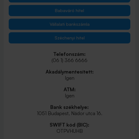
Babaváró hitel
Vállalati bankszámla
Széchenyi hitel
Telefonszám:
(06 1) 366 6666
Akadálymentesített:
Igen
ATM:
Igen
Bank székhelye:
1051 Budapest, Nádor utca 16.
SWIFT kód (BIC):
OTPVHUHB