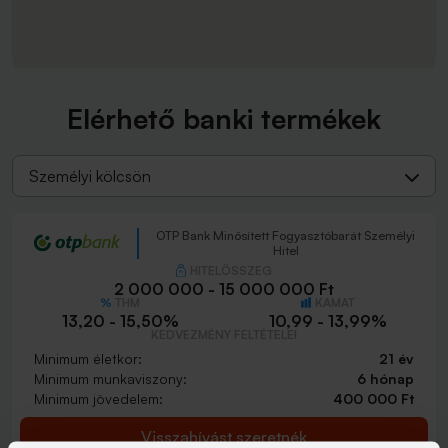
Elérhető banki termékek
Személyi kölcsön
OTP Bank Minősített Fogyasztóbarát Személyi
Hitel
HITELÖSSZEG
2 000 000 - 15 000 000 Ft
THM
KAMAT
13,20 - 15,50%
10,99 - 13,99%
KEDVEZMÉNY FELTÉTELEI
Minimum életkor:
21 év
Minimum munkaviszony:
6 hónap
Minimum jövedelem:
400 000 Ft
Visszahívást szeretnék