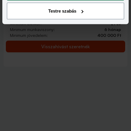
2 000 000 - 15 000 000 Ft
THM
KAMAT
Testre szabás
12,70 - 14,99%
9,99 - 13,49%
KEDVEZMÉNY FELTÉTELEI
Minimum életkor:
21 év
Minimum munkaviszony:
6 hónap
Minimum jövedelem:
400 000 Ft
Visszahívást szeretnék