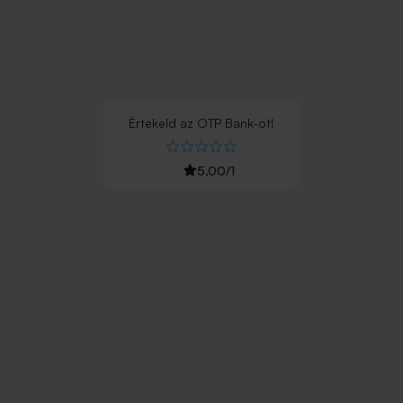
Értékeld
az
OTP Bank
-ot!
5,00
/
1