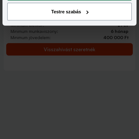
2 000 000 - 15 000 000 Ft
THM
KAMAT
Testre szabás
12,70 - 14,99%
9,99 - 13,49%
KEDVEZMÉNY FELTÉTELEI
Minimum életkor:
21 év
Minimum munkaviszony:
6 hónap
Minimum jövedelem:
400 000 Ft
Visszahívást szeretnék