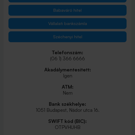
Babaváró hitel
Vállalati bankszámla
Széchenyi hitel
Telefonszám:
(06 1) 366 6666
Akadálymentesített:
Igen
ATM:
Nem
Bank székhelye:
1051 Budapest, Nádor utca 16.
SWIFT kód (BIC):
OTPVHUHB