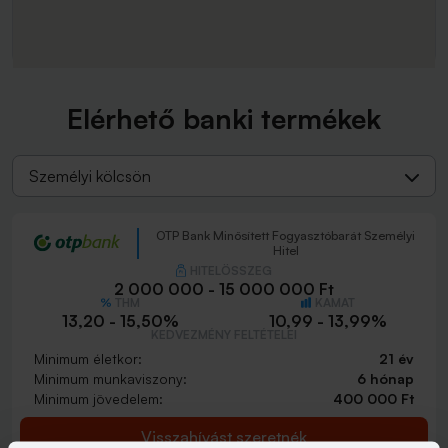
Elérhető banki termékek
Személyi kölcsön
OTP Bank Minősített Fogyasztóbarát Személyi
Hitel
HITELÖSSZEG
2 000 000 - 15 000 000 Ft
THM
KAMAT
13,20 - 15,50%
10,99 - 13,99%
KEDVEZMÉNY FELTÉTELEI
Minimum életkor:
21 év
Minimum munkaviszony:
6 hónap
Minimum jövedelem:
400 000 Ft
Visszahívást szeretnék