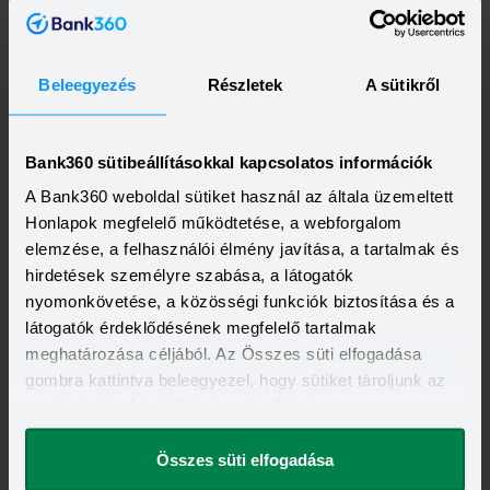
Beleegyezés
Részletek
A sütikről
OTP Bank Személyi kölcsön
HITELÖSSZEG
Bank360 sütibeállításokkal kapcsolatos információk
500 000 - 15 000 000 Ft
THM
KAMAT
A Bank360 weboldal sütiket használ az általa üzemeltett
13,20 - 21,10%
10,99 - 18,49%
KEDVEZMÉNY FELTÉTELEI
Honlapok megfelelő működtetése, a webforgalom
Minimum életkor:
21 év
elemzése, a felhasználói élmény javítása, a tartalmak és
Minimum munkaviszony:
6 hónap
hirdetések személyre szabása, a látogatók
Minimum jövedelem:
214 000 Ft
nyomonkövetése, a közösségi funkciók biztosítása és a
Visszahívást szeretnék
látogatók érdeklődésének megfelelő tartalmak
meghatározása céljából. Az Összes süti elfogadása
gombra kattintva beleegyezel, hogy sütiket tároljunk az
eszközödön. A beállításokat később is
megváltoztathatod.
OTP Otthon Személyi Kölcsön
Összes süti elfogadása
HITELÖSSZEG