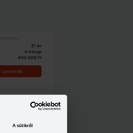
FELTÉTELEI
21 év
6 hónap
400 000 Ft
t szeretnék
FELTÉTELEI
21 év
6 hónap
214 000 Ft
A sütikről
t szeretnék