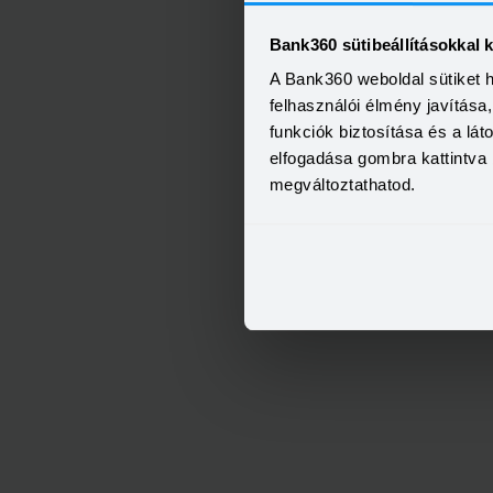
Bank360 sütibeállításokkal 
A Bank360 weboldal sütiket 
felhasználói élmény javítás
funkciók biztosítása és a lá
elfogadása gombra kattintva 
megváltoztathatod.
OTP Otthon Személyi Kölcs