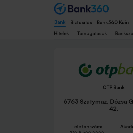
Bank
Biztosítás
Bank360 Koin
Hitelek
Támogatások
Banksz
OTP Bank
6763 Szatymaz, Dózsa G
42.
Telefonszám:
Akadá
(06 1) 366 6666