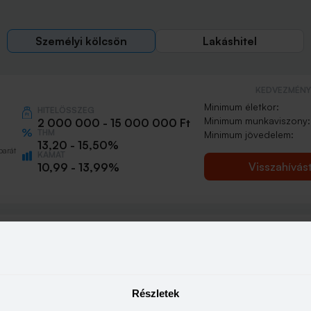
Személyi kölcsön
Lakáshitel
KEDVEZMÉNY 
Minimum életkor:
HITELÖSSZEG
Minimum munkaviszony:
2 000 000 - 15 000 000 Ft
THM
Minimum jövedelem:
13,20 - 15,50%
barát
KAMAT
Visszahívás
10,99 - 13,99%
KEDVEZMÉNY 
Minimum életkor:
HITELÖSSZEG
Minimum munkaviszony:
500 000 - 15 000 000 Ft
THM
Minimum jövedelem:
13,20 - 21,10%
Részletek
KAMAT
n
Visszahívás
10,99 - 18,49%