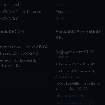
dia kapcsolat
Karrier
ank360 a Google News-on
Fogalomtár
ank360 RSS
GYIK
ank360 Zrt.
Bank360 Szolgáltató
Kft.
égjegyzékszám: 01-10-048921
Cégjegyzékszám: 01-09-
dószám: 25716355-2-42
386875
ékhely: 1061 Budapest,
Adószám: 29317116-2-42
drássy út 10.
Székhely: 1061 Budapest,
Andrássy út 10.
Függő közvetítői nyilvántartási
szám: 221072600123
Intézménykeresés
Tovább az üzletszabályzathoz