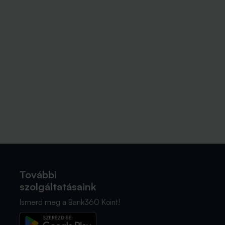
További
szolgáltatásaink
Ismerd meg a Bank360 Koint!