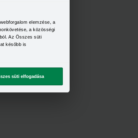
a webforgalom elemzése, a
FELTÉTELEI
omonkövetése, a közösségi
21 év
ból. Az Összes süti
6 hónap
kat később is
400 000 Ft
t szeretnék
szes süti elfogadása