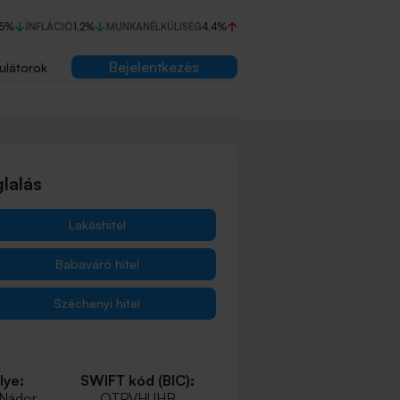
75%
INFLÁCIÓ
1,2%
MUNKANÉLKÜLISÉG
4,4%
Bejelentkezés
ulátorok
lalás
Lakáshitel
Babaváró hitel
Széchenyi hitel
lye:
SWIFT kód (BIC):
 Nádor
OTPVHUHB