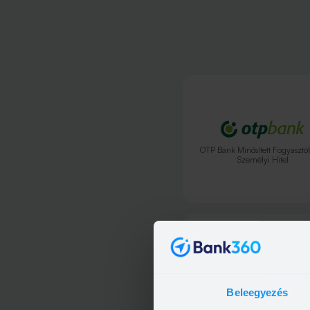
OTP Bank Minősített Fogyasztó
Személyi Hitel
Beleegyezés
OTP Bank Személyi kölcsö