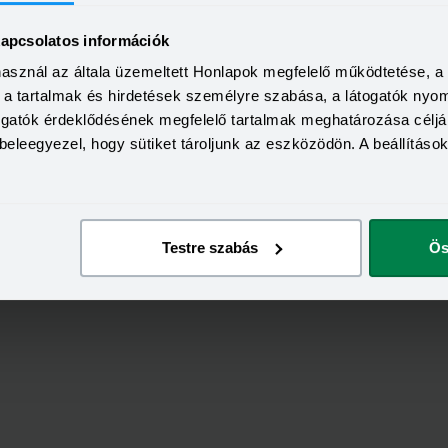
kapcsolatos információk
használ az általa üzemeltett Honlapok megfelelő működtetése, 
KEDVEZMÉNY 
a, a tartalmak és hirdetések személyre szabása, a látogatók ny
Minimum életkor:
HITELÖSSZEG
togatók érdeklődésének megfelelő tartalmak meghatározása céljá
Minimum munkaviszony:
2 000 000 - 15 000 000 Ft
beleegyezel, hogy sütiket tároljunk az eszközödön. A beállításo
THM
Minimum jövedelem:
12,70 - 14,99%
KAMAT
ön
Visszahívás
9,99 - 13,49%
Testre szabás
Ös