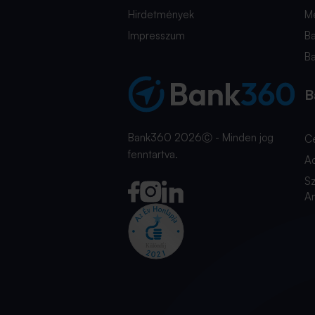
Hirdetmények
Mé
Impresszum
B
B
B
Bank360 2026Ⓒ - Minden jog
C
fenntartva.
A
Sz
An