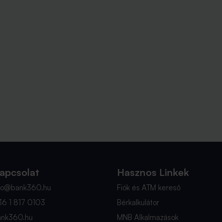
apcsolat
Hasznos Linkek
nfo@bank360.hu
Fiók és ATM kereső
36 1 817 0103
Bérkalkulátor
ank360.hu
MNB Alkalmazások