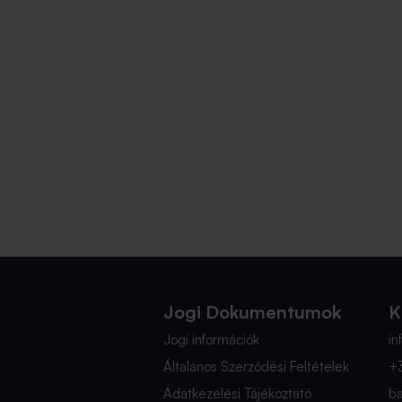
Jogi Dokumentumok
K
Jogi információk
i
Általános Szerződési Feltételek
+
Adatkezelési Tájékoztató
b