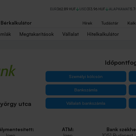
EUR
362,89 HUF
USD
313,96 HUF
ALAPKAMAT
5,
Bérkalkulátor
Hírek
Tudástár
Kalk
ámlák
Megtakarítások
Vállalat
Hitelkalkulátor
Időpontfog
Személyi kölcsön
Bankszámla
yörgy utca
Vállalati bankszámla
lymentesített:
ATM:
Bank székhe
Igen
Igen
1051 Budapest,