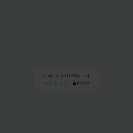
Értékeld
az
OTP Bank
-ot!
5,00
/
1