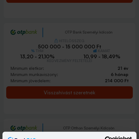
OTP Bank Személyi kölcsön
HITELÖSSZEG
500 000 - 15 000 000 Ft
THM
KAMAT
13,20 - 21,10%
10,99 - 18,49%
KEDVEZMÉNY FELTÉTELEI
Minimum életkor:
21 év
Minimum munkaviszony:
6 hónap
Minimum jövedelem:
214 000 Ft
Visszahívást szeretnék
OTP Otthon Személyi Kölcsön
HITELÖSSZEG