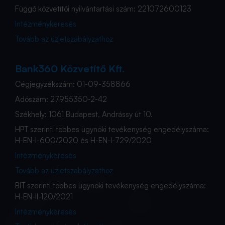
Függő közvetítői nyilvántartási szám: 221072600123
Intézménykeresés
Tovább az üzletszabályzathoz
Bank360 Közvetítő Kft.
Cégjegyzékszám: 01-09-358866
Adószám: 27955350-2-42
Székhely: 1061 Budapest, Andrássy út 10.
HPT szerinti többes ügynöki tevékenység engedélyszáma:
H-EN-I-600/2020 és H-EN-I-729/2020
Intézménykeresés
Tovább az üzletszabályzathoz
BIT szerinti többes ügynöki tevékenység engedélyszáma:
H-EN-II-120/2021
Intézménykeresés