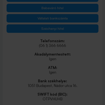
Babaváró hitel
Vállalati bankszámla
Széchenyi hitel
Telefonszám:
(06 1) 366 6666
Akadálymentesített:
Igen
ATM:
Igen
Bank székhelye:
1051 Budapest, Nádor utca 16.
SWIFT kód (BIC):
OTPVHUHB