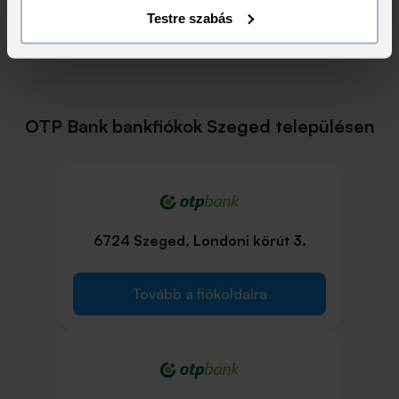
Testre szabás
OTP Bank bankfiókok Szeged településen
6724 Szeged, Londoni körút 3.
Tovább a fiókoldalra