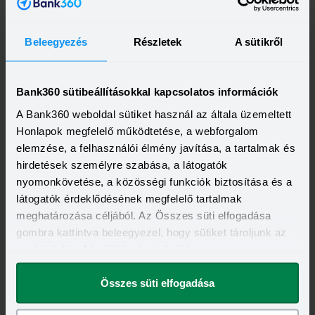
2 000 000 - 15 000 000 Ft
THM
KAMAT
12,70 - 14,99%
9,99 - 13,49%
KEDVEZMÉNY FELTÉTELEI
Beleegyezés
Részletek
A sütikről
Minimum életkor:
21 év
Minimum munkaviszony:
6 hónap
Minimum jövedelem:
400 000 Ft
Bank360 sütibeállításokkal kapcsolatos információk
Visszahívást szeretnék
A Bank360 weboldal sütiket használ az általa üzemeltett
Honlapok megfelelő működtetése, a webforgalom
elemzése, a felhasználói élmény javítása, a tartalmak és
hirdetések személyre szabása, a látogatók
nyomonkövetése, a közösségi funkciók biztosítása és a
látogatók érdeklődésének megfelelő tartalmak
meghatározása céljából. Az Összes süti elfogadása
gombra kattintva beleegyezel, hogy sütiket tároljunk az
eszközödön. A beállításokat később is
megváltoztathatod.
Összes süti elfogadása