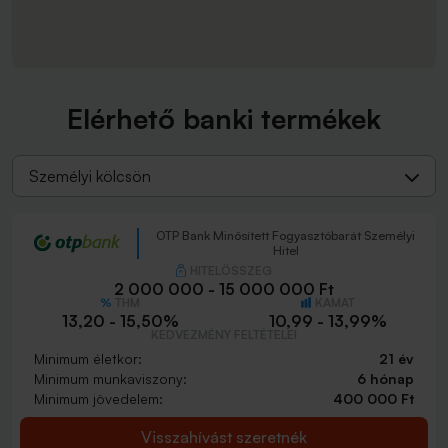
Elérhető banki termékek
Személyi kölcsön
OTP Bank Minősített Fogyasztóbarát Személyi
Hitel
HITELÖSSZEG
2 000 000 - 15 000 000 Ft
THM
KAMAT
13,20 - 15,50%
10,99 - 13,99%
KEDVEZMÉNY FELTÉTELEI
Minimum életkor:
21 év
Minimum munkaviszony:
6 hónap
Minimum jövedelem:
400 000 Ft
Visszahívást szeretnék