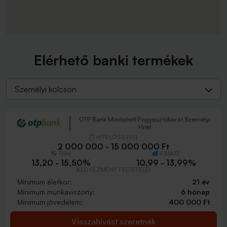
Elérhető banki termékek
Személyi kölcsön
OTP Bank Minősített Fogyasztóbarát Személyi
Hitel
HITELÖSSZEG
2 000 000 - 15 000 000 Ft
THM
KAMAT
13,20 - 15,50%
10,99 - 13,99%
KEDVEZMÉNY FELTÉTELEI
Minimum életkor:
21 év
Minimum munkaviszony:
6 hónap
Minimum jövedelem:
400 000 Ft
Visszahívást szeretnék