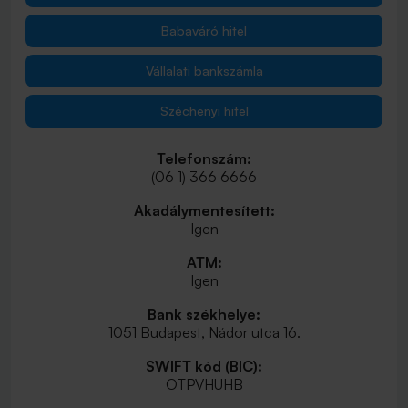
Babaváró hitel
Vállalati bankszámla
Széchenyi hitel
Telefonszám:
(06 1) 366 6666
Akadálymentesített:
Igen
ATM:
Igen
Bank székhelye:
1051 Budapest, Nádor utca 16.
SWIFT kód (BIC):
OTPVHUHB