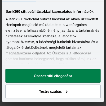
2 000 000 - 15 000 000 Ft
THM
KAMAT
12,70 - 14,99%
9,99 - 13,49%
Bank360 sütibeállításokkal kapcsolatos információk
KEDVEZMÉNY FELTÉTELEI
A Bank360 weboldal sütiket használ az általa üzemeltett
Minimum életkor:
21 év
Minimum munkaviszony:
6 hónap
Honlapok megfelelő működtetése, a webforgalom
Minimum jövedelem:
400 000 Ft
elemzése, a felhasználói élmény javítása, a tartalmak és
hirdetések személyre szabása, a látogatók
Visszahívást szeretnék
nyomonkövetése, a közösségi funkciók biztosítása és a
látogatók érdeklődésének megfelelő tartalmak
meghatározása céljából. Az Összes süti elfogadása
gombra kattintva beleegyezel, hogy sütiket tároljunk az
eszközödön. A beállításokat később is
megváltoztathatod.
Összes süti elfogadása
Testre szabás