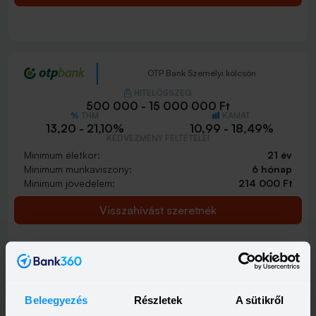
OTP Bank Személyi kölcsön
HITELÖSSZEG
500 000 - 15 000 000 Ft
THM
KAMAT
13,20 - 21,10%
10,99 - 18,49%
KEDVEZMÉNY FELTÉTELEI
Minimum életkor:
21 év
Minimum munkaviszony:
6 hónap
Minimum jövedelem:
214 000 Ft
Visszahívást szeretnék
OTP Otthon Személyi Kölcsön
Beleegyezés
Részletek
A sütikről
HITELÖSSZEG