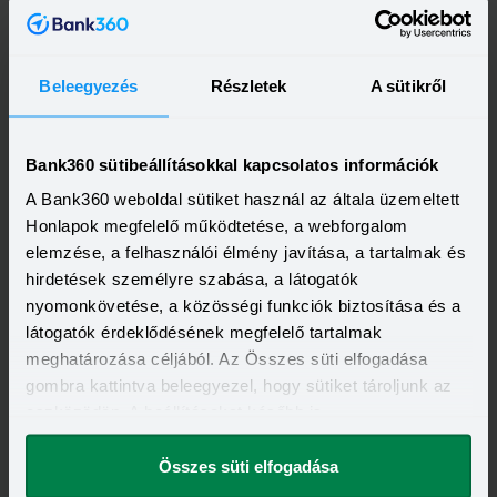
Beleegyezés
Részletek
A sütikről
OTP Bank Személyi kölcsön
HITELÖSSZEG
Bank360 sütibeállításokkal kapcsolatos információk
500 000 - 15 000 000 Ft
THM
KAMAT
A Bank360 weboldal sütiket használ az általa üzemeltett
13,20 - 21,10%
10,99 - 18,49%
KEDVEZMÉNY FELTÉTELEI
Honlapok megfelelő működtetése, a webforgalom
Minimum életkor:
21 év
elemzése, a felhasználói élmény javítása, a tartalmak és
Minimum munkaviszony:
6 hónap
hirdetések személyre szabása, a látogatók
Minimum jövedelem:
214 000 Ft
nyomonkövetése, a közösségi funkciók biztosítása és a
Visszahívást szeretnék
látogatók érdeklődésének megfelelő tartalmak
meghatározása céljából. Az Összes süti elfogadása
gombra kattintva beleegyezel, hogy sütiket tároljunk az
eszközödön. A beállításokat később is
megváltoztathatod.
OTP Otthon Személyi Kölcsön
Összes süti elfogadása
HITELÖSSZEG