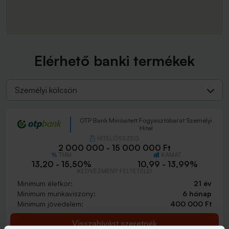
Elérhető banki termékek
Személyi kölcsön
OTP Bank Minősített Fogyasztóbarát Személyi
Hitel
HITELÖSSZEG
2 000 000 - 15 000 000 Ft
THM
KAMAT
13,20 - 15,50%
10,99 - 13,99%
KEDVEZMÉNY FELTÉTELEI
Minimum életkor:
21 év
Minimum munkaviszony:
6 hónap
Minimum jövedelem:
400 000 Ft
Visszahívást szeretnék