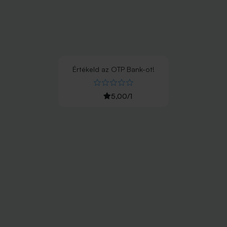
Értékeld
az
OTP Bank
-ot!
5,00
/
1