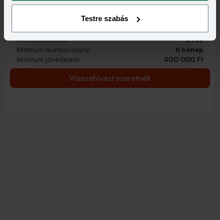
2 000 000 - 15 000 000 Ft
THM
KAMAT
Testre szabás
12,70 - 14,99%
9,99 - 13,49%
KEDVEZMÉNY FELTÉTELEI
Minimum életkor:
21 év
Minimum munkaviszony:
6 hónap
Minimum jövedelem:
400 000 Ft
Visszahívást szeretnék