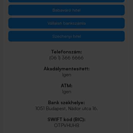
Babaváró hitel
Vállalati bankszámla
Széchenyi hitel
Telefonszám:
(06 1) 366 6666
Akadálymentesített:
Igen
ATM:
Igen
Bank székhelye:
1051 Budapest, Nádor utca 16.
SWIFT kód (BIC):
OTPVHUHB