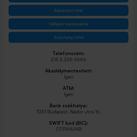
Babaváró hitel
Vállalati bankszámla
Széchenyi hitel
Telefonszám:
(06 1) 366 6666
Akadálymentesített:
Igen
ATM:
Igen
Bank székhelye:
1051 Budapest, Nádor utca 16.
SWIFT kód (BIC):
OTPVHUHB