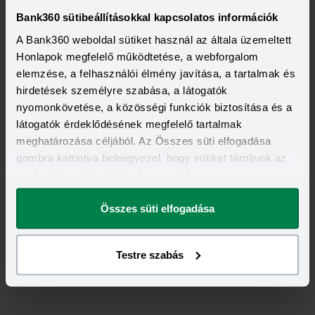
2 000 000 - 15 000 000 Ft
Bank360 sütibeállításokkal kapcsolatos információk
THM
KAMAT
12,70 - 14,99%
9,99 - 13,49%
A Bank360 weboldal sütiket használ az általa üzemeltett
KEDVEZMÉNY FELTÉTELEI
Honlapok megfelelő működtetése, a webforgalom
Minimum életkor:
21 év
Minimum munkaviszony:
6 hónap
elemzése, a felhasználói élmény javítása, a tartalmak és
Minimum jövedelem:
400 000 Ft
hirdetések személyre szabása, a látogatók
nyomonkövetése, a közösségi funkciók biztosítása és a
Visszahívást szeretnék
látogatók érdeklődésének megfelelő tartalmak
meghatározása céljából. Az Összes süti elfogadása
gombra kattintva beleegyezel, hogy sütiket tároljunk az
eszközödön. A beállításokat később is
megváltoztathatod.
Összes süti elfogadása
Testre szabás