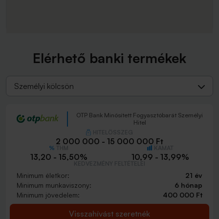
Elérhető banki termékek
Személyi kölcsön
OTP Bank Minősített Fogyasztóbarát Személyi
Hitel
HITELÖSSZEG
2 000 000 - 15 000 000 Ft
THM
KAMAT
13,20 - 15,50%
10,99 - 13,99%
KEDVEZMÉNY FELTÉTELEI
Minimum életkor:
21 év
Minimum munkaviszony:
6 hónap
Minimum jövedelem:
400 000 Ft
Visszahívást szeretnék