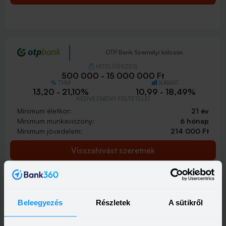
OTP Bank Személyi kölcsön
HITELÖSSZEG
500 000 - 15 000 000 Ft
THM
KAMAT
13,20 - 21,10%
10,99 - 18,49%
KEDVEZMÉNY FELTÉTELEI
Minimum életkor:
21 év
Minimum munkaviszony:
6 hónap
Minimum jövedelem:
214 000 Ft
Visszahívást szeretnék
Beleegyezés
Részletek
A sütikről
OTP Otthon Személyi Kölcsön
HITELÖSSZEG