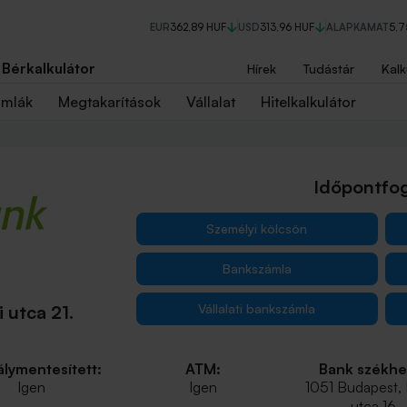
EUR
362,89 HUF
USD
313,96 HUF
ALAPKAMAT
5,
Bérkalkulátor
Hírek
Tudástár
Kalk
ámlák
Megtakarítások
Vállalat
Hitelkalkulátor
Időpontfog
Személyi kölcsön
Bankszámla
Vállalati bankszámla
 utca 21.
lymentesített:
ATM:
Bank székhe
Igen
Igen
1051 Budapest,
utca 16.