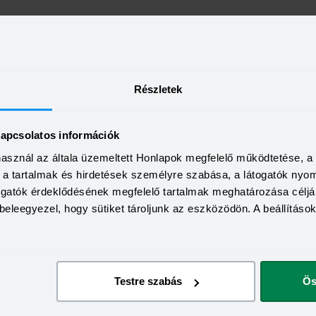
KEDVEZMÉNY 
Minimum életkor:
HITELÖSSZEG
Minimum munkaviszony:
2 000 000 - 15 000 000 Ft
THM
Részletek
Minimum jövedelem:
12,70 - 14,99%
KAMAT
ön
Visszahívás
9,99 - 13,49%
kapcsolatos információk
használ az általa üzemeltett Honlapok megfelelő működtetése, 
a, a tartalmak és hirdetések személyre szabása, a látogatók ny
togatók érdeklődésének megfelelő tartalmak meghatározása céljá
beleegyezel, hogy sütiket tároljunk az eszközödön. A beállításo
Testre szabás
Ös