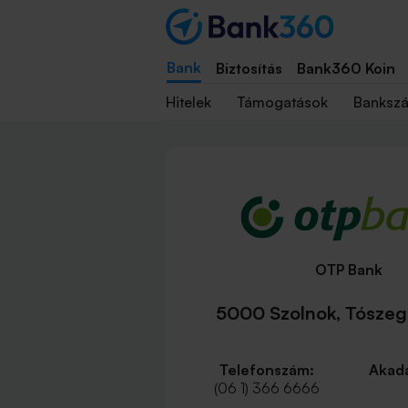
Bank
Biztosítás
Bank360 Koin
Hitelek
Támogatások
Banksz
OTP Bank
5000 Szolnok, Tószegi
Telefonszám:
Akadá
(06 1) 366 6666