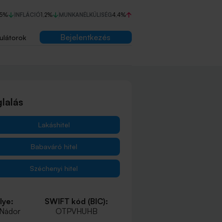
75%
INFLÁCIÓ
1,2%
MUNKANÉLKÜLISÉG
4,4%
Bejelentkezés
ulátorok
lalás
Lakáshitel
Babaváró hitel
Széchenyi hitel
lye:
SWIFT kód (BIC):
 Nádor
OTPVHUHB