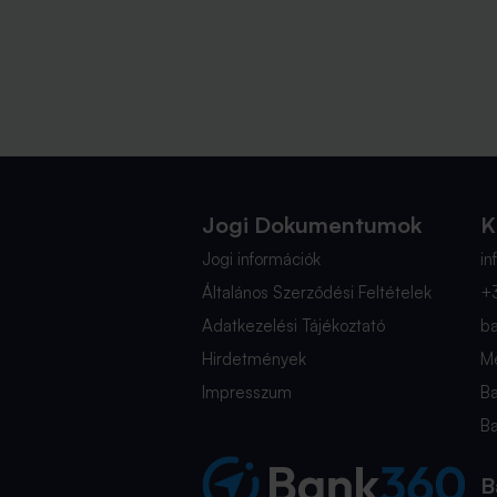
Jogi Dokumentumok
K
Jogi információk
i
Általános Szerződési Feltételek
+
Adatkezelési Tájékoztató
b
Hirdetmények
Mé
Impresszum
B
B
B