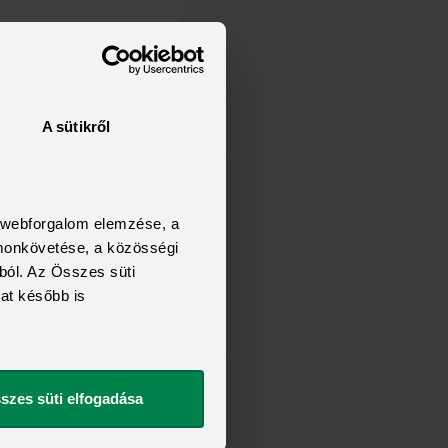
FELTÉTELEI
21 év
6 hónap
A sütikről
400 000 Ft
t szeretnék
a webforgalom elemzése, a
omonkövetése, a közösségi
ból. Az Összes süti
kat később is
szes süti elfogadása