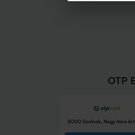
OTP B
5000 Szolnok, Nagy Imre krt