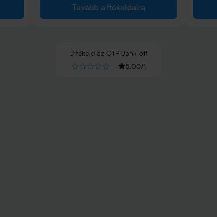
Tovább a fiókoldalra
Értékeld
az
OTP Bank
-ot!
5,00
/
1