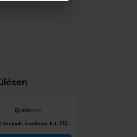
ülésen
Szolnok, Széchenyi krt. 135.