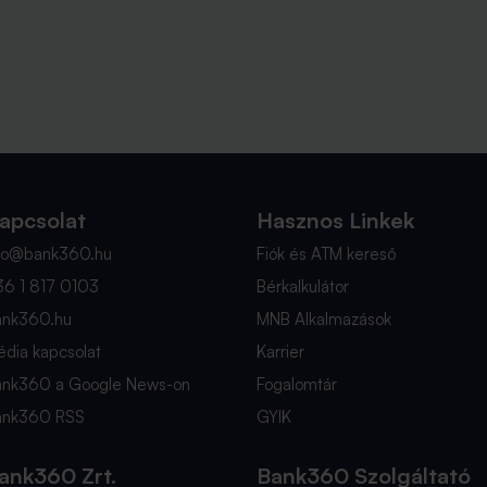
apcsolat
Hasznos Linkek
nfo@bank360.hu
Fiók és ATM kereső
36 1 817 0103
Bérkalkulátor
ank360.hu
MNB Alkalmazások
dia kapcsolat
Karrier
ank360 a Google News-on
Fogalomtár
ank360 RSS
GYIK
ank360 Zrt.
Bank360 Szolgáltató