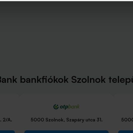
ank bankfiókok Szolnok telep
. 2/A.
5000 Szolnok, Szapáry utca 31.
5000 