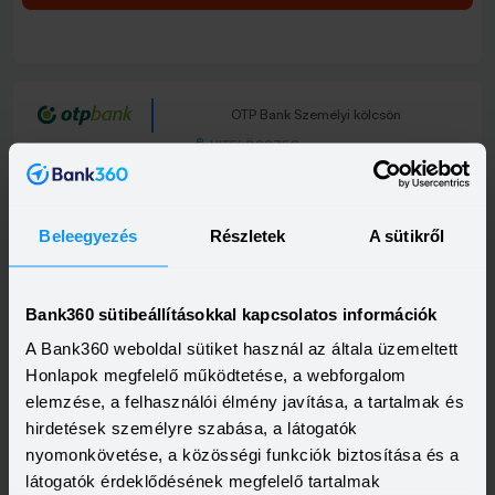
OTP Bank Személyi kölcsön
HITELÖSSZEG
500 000 - 15 000 000 Ft
THM
KAMAT
13,20 - 21,10%
10,99 - 18,49%
KEDVEZMÉNY FELTÉTELEI
Beleegyezés
Részletek
A sütikről
Minimum életkor:
21 év
Minimum munkaviszony:
6 hónap
Minimum jövedelem:
214 000 Ft
Bank360 sütibeállításokkal kapcsolatos információk
Visszahívást szeretnék
A Bank360 weboldal sütiket használ az általa üzemeltett
Honlapok megfelelő működtetése, a webforgalom
elemzése, a felhasználói élmény javítása, a tartalmak és
hirdetések személyre szabása, a látogatók
nyomonkövetése, a közösségi funkciók biztosítása és a
OTP Otthon Személyi Kölcsön
látogatók érdeklődésének megfelelő tartalmak
HITELÖSSZEG