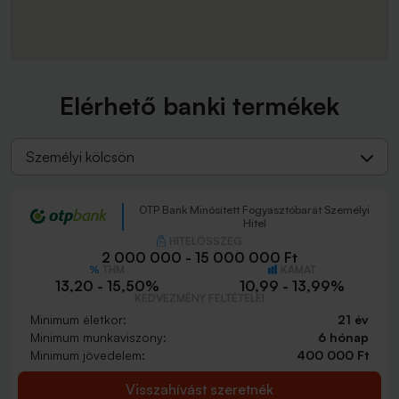
Elérhető banki termékek
Személyi kölcsön
OTP Bank Minősített Fogyasztóbarát Személyi
Hitel
HITELÖSSZEG
2 000 000 - 15 000 000 Ft
THM
KAMAT
13,20 - 15,50%
10,99 - 13,99%
KEDVEZMÉNY FELTÉTELEI
Minimum életkor:
21 év
Minimum munkaviszony:
6 hónap
Minimum jövedelem:
400 000 Ft
Visszahívást szeretnék