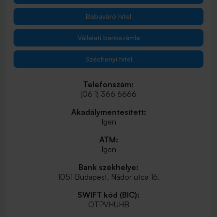
Babaváró hitel
Vállalati bankszámla
Széchenyi hitel
Telefonszám:
(06 1) 366 6666
Akadálymentesített:
Igen
ATM:
Igen
Bank székhelye:
1051 Budapest, Nádor utca 16.
SWIFT kód (BIC):
OTPVHUHB