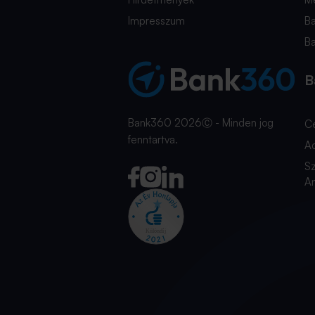
Impresszum
B
B
B
Bank360 2026Ⓒ - Minden jog
C
fenntartva.
A
Sz
An