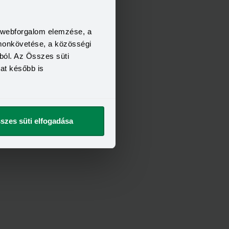
a webforgalom elemzése, a
FELTÉTELEI
omonkövetése, a közösségi
21 év
6 hónap
ból. Az Összes süti
400 000 Ft
kat később is
t szeretnék
szes süti elfogadása