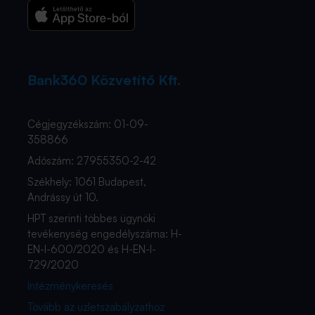
Bank360 Közvetítő Kft.
Cégjegyzékszám: 01-09-
358866
Adószám: 27955350-2-42
Székhely: 1061 Budapest,
Andrássy út 10.
HPT szerinti többes ügynöki
tevékenység engedélyszáma: H-
EN-I-600/2020 és H-EN-I-
729/2020
Intézménykeresés
Tovább az üzletszabályzathoz