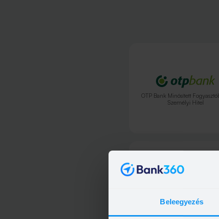
OTP Bank Minősített Fogyasztó
Személyi Hitel
OTP Bank Személyi kölcsö
Beleegyezés