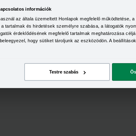
kapcsolatos információk
használ az általa üzemeltett Honlapok megfelelő működtetése, 
KEDVEZMÉNY 
a, a tartalmak és hirdetések személyre szabása, a látogatók ny
Minimum életkor:
HITELÖSSZEG
Minimum munkaviszony:
2 000 000 - 15 000 000 Ft
togatók érdeklődésének megfelelő tartalmak meghatározása céljá
THM
Minimum jövedelem:
beleegyezel, hogy sütiket tároljunk az eszközödön. A beállításo
12,70 - 14,99%
KAMAT
ön
Visszahívás
9,99 - 13,49%
Testre szabás
Ös