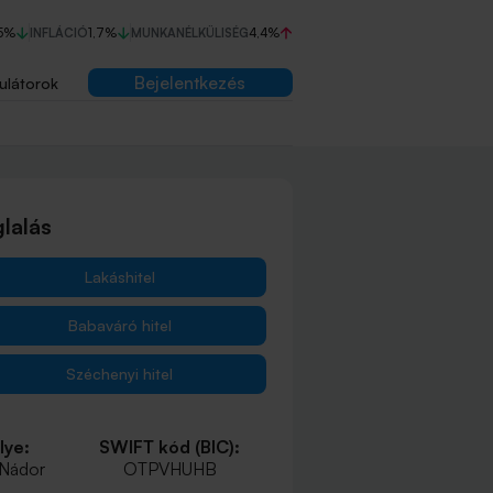
5%
INFLÁCIÓ
1,7%
MUNKANÉLKÜLISÉG
4,4%
Bejelentkezés
ulátorok
lalás
Lakáshitel
Babaváró hitel
Széchenyi hitel
lye:
SWIFT kód (BIC):
 Nádor
OTPVHUHB