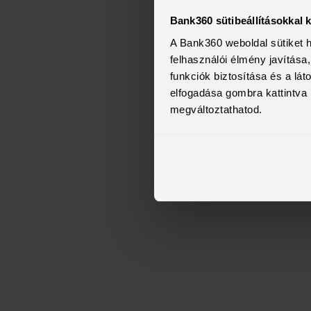
Bank360 sütibeállításokkal 
A Bank360 weboldal sütiket 
felhasználói élmény javítás
funkciók biztosítása és a lá
elfogadása gombra kattintva 
megváltoztathatod.
OTP Otthon Személyi Kölcs