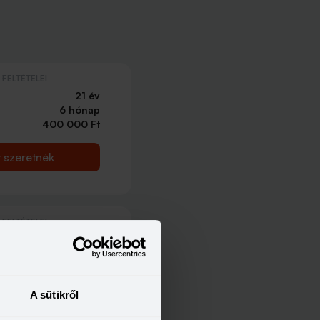
FELTÉTELEI
21 év
6 hónap
400 000 Ft
t szeretnék
FELTÉTELEI
21 év
6 hónap
214 000 Ft
A sütikről
t szeretnék