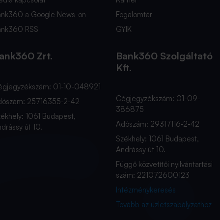
ank360 a Google News-on
Fogalomtár
ank360 RSS
GYIK
ank360 Zrt.
Bank360 Szolgáltató
Kft.
égjegyzékszám: 01-10-048921
Cégjegyzékszám: 01-09-
dószám: 25716355-2-42
386875
ékhely: 1061 Budapest,
Adószám: 29317116-2-42
drássy út 10.
Székhely: 1061 Budapest,
Andrássy út 10.
Függő közvetítői nyilvántartási
szám: 221072600123
Intézménykeresés
Tovább az üzletszabályzathoz