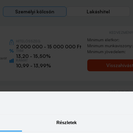
Személyi kölcsön
Lakáshitel
KEDVEZMÉNY 
Minimum életkor:
HITELÖSSZEG
Minimum munkaviszony:
2 000 000 - 15 000 000 Ft
THM
Minimum jövedelem:
13,20 - 15,50%
barát
KAMAT
Visszahívás
10,99 - 13,99%
KEDVEZMÉNY 
Minimum életkor:
HITELÖSSZEG
Minimum munkaviszony:
500 000 - 15 000 000 Ft
THM
Minimum jövedelem:
13,20 - 21,10%
KAMAT
n
Részletek
Visszahívás
10,99 - 18,49%