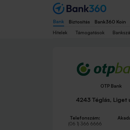
Bank
Biztosítás
Bank360 Koin
Hitelek
Támogatások
Banksz
OTP Bank
4243 Téglás, Liget u
Telefonszám:
Akadá
(06 1) 366 6666