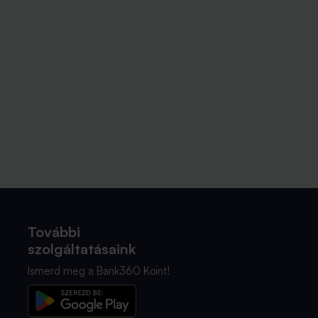
További
szolgáltatásaink
Ismerd meg a Bank360 Koint!