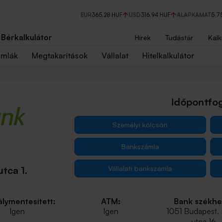
EUR
365,28 HUF
USD
316,94 HUF
ALAPKAMAT
5,7
Bérkalkulátor
Hírek
Tudástár
Kalk
ámlák
Megtakarítások
Vállalat
Hitelkalkulátor
Időpontfog
Személyi kölcsön
Bankszámla
Vállalati bankszámla
tca 1.
lymentesített:
ATM:
Bank székhe
Igen
Igen
1051 Budapest,
utca 16.