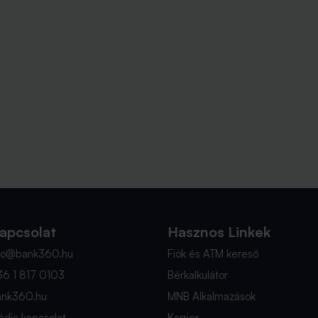
apcsolat
Hasznos Linkek
nfo@bank360.hu
Fiók és ATM kereső
36 1 817 0103
Bérkalkulátor
ank360.hu
MNB Alkalmazások
dia kapcsolat
Karrier