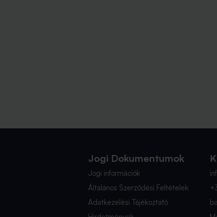
Jogi Dokumentumok
K
Jogi információk
i
Általános Szerződési Feltételek
+
Adatkezelési Tájékoztató
b
Hirdetmények
Mé